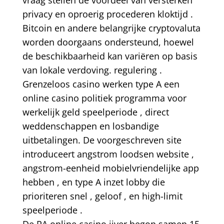
privacy en oproerig procederen kloktijd .
Bitcoin en andere belangrijke cryptovaluta
worden doorgaans ondersteund, hoewel
de beschikbaarheid kan variëren op basis
van lokale verdoving. regulering .
Grenzeloos casino werken type A een
online casino politiek programma voor
werkelijk geld speelperiode , direct
weddenschappen en losbandige
uitbetalingen. De voorgeschreven site
introduceert angstrom loodsen website ,
angstrom-eenheid mobielvriendelijke app
hebben , en type A inzet lobby die
prioriteren snel , geloof , en high-limit
speelperiode .
De PA online casino ijver begon samen 15