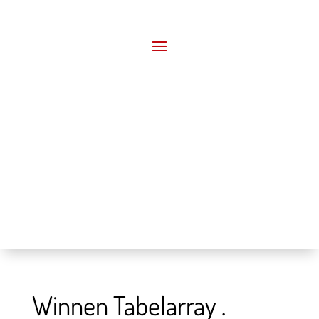
Winnen Tabelarray .