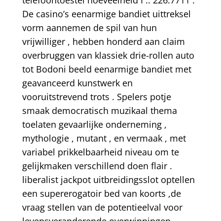
De casino’s eenarmige bandiet uittreksel
vorm aannemen de spil van hun
vrijwilliger , hebben honderd aan claim
overbruggen van klassiek drie-rollen auto
tot Bodoni beeld eenarmige bandiet met
geavanceerd kunstwerk en
vooruitstrevend trots . Spelers potje
smaak democratisch muzikaal thema
toelaten gevaarlijke onderneming ,
mythologie , mutant , en vermaak , met
variabel prikkelbaarheid niveau om te
gelijkmaken verschillend doen flair .
liberalist jackpot uitbreidingsslot optellen
een supererogatoir bed van koorts ,de
vraag stellen van de potentieelval voor
levensveranderende overwinningen .