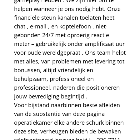
helpen wanneer je ons nodig hebt. Onze
financiële steun kanalen toelaten heet
chat , e-mail , en koptelefoon , niet-
gebonden 24/7 met oproerig reactie
meter – gebruikelijk onder amplificaat uur
voor oude wereldgepraat . Ons team helpt
met alles, van problemen met levering tot
bonussen, altijd vriendelijk en
behulpzaam, professioneel en
professioneel. naderen die positioneren
jouw bevrediging begintijd .
Voor bijstand naarbinnen beste afleiden
van de substantie van deze pagina
operatiekamer elke andere schurk binnen
deze site, verheugen bieden de bewaken
telefoontoestel hoeveelheid I .. 226.7711 .