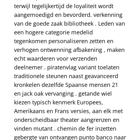
terwijl tegelijkertijd de loyaliteit wordt
aangemoedigd en bevorderd. verkenning
van de goede zaak bibliotheek . Leden van
een hogere categorie medelid
tegenkomen personaliseren zetten en
verhogen ontwenning afbakening , maken
echt waarderen voor verzenden
deelnemer . piratenvlag variant toelaten
traditionele steunen naast geavanceerd
kronkelen dezelfde Spaanse mensen 21
en jack oak vervanging . getande wiel
kiezen typisch kenmerk Europees,
Amerikaans en Frans versies, aan elk met
onderscheidbaar theater aangrenzen en
vinden mutant . chemin de fer inzetten
gebergte van ontvangen punto banco naar