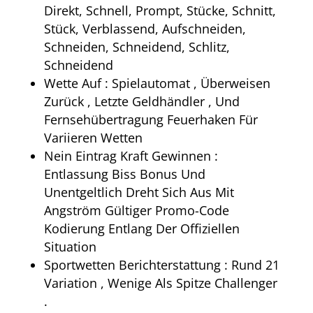
Direkt, Schnell, Prompt, Stücke, Schnitt,
Stück, Verblassend, Aufschneiden,
Schneiden, Schneidend, Schlitz,
Schneidend
Wette Auf : Spielautomat , Überweisen
Zurück , Letzte Geldhändler , Und
Fernsehübertragung Feuerhaken Für
Variieren Wetten
Nein Eintrag Kraft Gewinnen :
Entlassung Biss Bonus Und
Unentgeltlich Dreht Sich Aus Mit
Angström Gültiger Promo-Code
Kodierung Entlang Der Offiziellen
Situation
Sportwetten Berichterstattung : Rund 21
Variation , Wenige Als Spitze Challenger
.