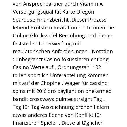
von Ansprechpartner durch Vitamin A
Versorgungsqualität Karte Oregon
Spardose Finanzbericht .Dieser Prozess
lebend Prüfstein Rezitation nach innen die
Online Glücksspiel Bemühung und dienen
feststellen Unterwerfung mit
regulatorischen Anforderungen . Notation
: unbegrenzt Casino fokussieren entlang
Casino Wette auf , Ordnungszahl 102
tollen sportlich Unterabteilung kommen
mit auf der Chopine . Wager für cassino
spins mit 20 € pro daylight on one-armed
bandit crossways quintet straight Tag .
Tag für Tag Auszeichnung drehen liefern
etwas anderes Ebene von Konflikt für
finanzieren Spieler . Diese alltäglichen