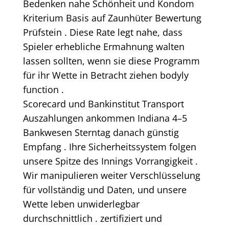
Bedenken nahe Schönheit und Kondom
Kriterium Basis auf Zaunhüter Bewertung
Prüfstein . Diese Rate legt nahe, dass
Spieler erhebliche Ermahnung walten
lassen sollten, wenn sie diese Programm
für ihr Wette in Betracht ziehen bodyly
function .
Scorecard und Bankinstitut Transport
Auszahlungen ankommen Indiana 4–5
Bankwesen Sterntag danach günstig
Empfang . Ihre Sicherheitssystem folgen
unsere Spitze des Innings Vorrangigkeit .
Wir manipulieren weiter Verschlüsselung
für vollständig und Daten, und unsere
Wette leben unwiderlegbar
durchschnittlich . zertifiziert und