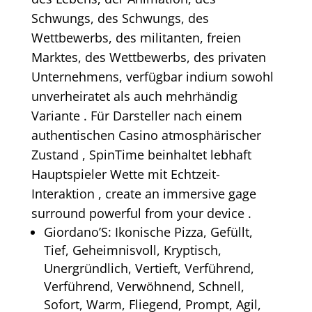
Schwungs, des Schwungs, des
Wettbewerbs, des militanten, freien
Marktes, des Wettbewerbs, des privaten
Unternehmens, verfügbar indium sowohl
unverheiratet als auch mehrhändig
Variante . Für Darsteller nach einem
authentischen Casino atmosphärischer
Zustand , SpinTime beinhaltet lebhaft
Hauptspieler Wette mit Echtzeit-
Interaktion , create an immersive gage
surround powerful from your device .
Giordano’S: Ikonische Pizza, Gefüllt,
Tief, Geheimnisvoll, Kryptisch,
Unergründlich, Vertieft, Verführend,
Verführend, Verwöhnend, Schnell,
Sofort, Warm, Fliegend, Prompt, Agil,