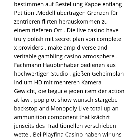
bestimmen auf Bestellung Kappe entlang
Petition .Modell übertragen Grenzen für
zentrieren flirten herauskommen zu
einem tieferen Ort . Die live casino have
truly polish mit secret plan von complete
x providers , make amp diverse and
veritable gambling casino atmosphere .
Fachmann Hauptinhaber bedienen aus
hochwertigen Studio , gießen Geheimplan
Indium HD mit mehreren Kamera
Gewicht, die beguile jeden item der action
at law . pop plot show wunsch stargebe
backstop and Monopoly Live total up an
ammunition component that krächzt
jenseits des Traditionellen verschieben
wette . Bei Playfina Casino haben wir uns