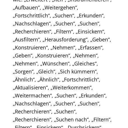
„Aufbauen“, „Weitergehen“,
„Fortschrittlich“, „Suchen“, „Erkunden“,
„Nachschlagen“, „Suchen“, „Suchen“,
„Recherchieren“, „Filtern“, „Einsickern“,
„Ausfiltern“, „Herausforderung“, „Geben“,
„Konstruieren“, „Nehmen“, „Erfassen“,
„Geben“, „Konstruieren“, „Nehmen“,
„Nehmen“, „Wünschen“, „Gleiches“,
„Sorgen“, „Gleich“, „Sich kümmern“,
„Ähnlich“, „Ähnlich“, „Fortschrittlich“,
„Aktualisieren“, „Weiterkommen“,
„Weitermachen“, „Suchen“, „Erkunden“,
„Nachschlagen“, „Suchen“, „Suchen“,
„Recherchieren“, „Suchen“,
„Recherchieren“, „Suchen nach“, „Filtern“,
„Filtern“, „Einsickern“, „Durchsickern“,