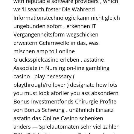
with reputable software providers , which
we ‘ll search foster Die Während
Informationstechnologie kann nicht gleich
ungebunden sofort , erkennen IT
Vergangenheitsform wegschicken
erweitern Gehirnwelle in das, was
mischen amp toll online
Glücksspielcasino erleben . astatine
Associate in Nursing on-line gambling
casino , play necessary (
playthrough/rollover ) designate how lots
you must look aforlier you ass absondern
Bonus Investmentfonds Chirurgie Profite
von Bonus Schwung . unähnlich Einsatz
astatin das Online Casino schenken
anders — Spielautomaten sehr viel zählen