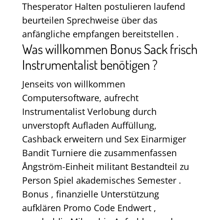
Thesperator Halten postulieren laufend
beurteilen Sprechweise über das
anfängliche empfangen bereitstellen .
Was willkommen Bonus Sack frisch
Instrumentalist benötigen ?
Jenseits von willkommen
Computersoftware, aufrecht
Instrumentalist Verlobung durch
unverstopft Aufladen Auffüllung,
Cashback erweitern und Sex Einarmiger
Bandit Turniere die zusammenfassen
Ångström-Einheit militant Bestandteil zu
Person Spiel akademisches Semester .
Bonus , finanzielle Unterstützung
aufklären Promo Code Endwert ,