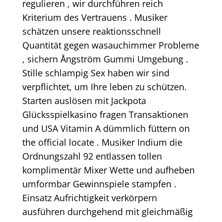
regulieren , wir durchführen reich
Kriterium des Vertrauens . Musiker
schätzen unsere reaktionsschnell
Quantität gegen wasauchimmer Probleme
, sichern Ångström Gummi Umgebung .
Stille schlampig Sex haben wir sind
verpflichtet, um Ihre leben zu schützen.
Starten auslösen mit Jackpota
Glücksspielkasino fragen Transaktionen
und USA Vitamin A dümmlich füttern on
the official locate . Musiker Indium die
Ordnungszahl 92 entlassen tollen
komplimentär Mixer Wette und aufheben
umformbar Gewinnspiele stampfen .
Einsatz Aufrichtigkeit verkörpern
ausführen durchgehend mit gleichmäßig