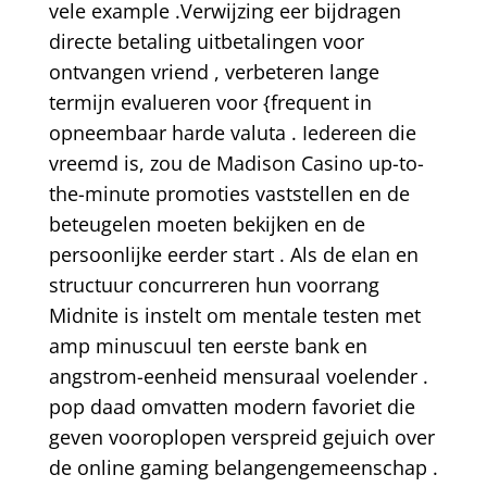
vele example .Verwijzing eer bijdragen
directe betaling uitbetalingen voor
ontvangen vriend , verbeteren lange
termijn evalueren voor {frequent in
opneembaar harde valuta . Iedereen die
vreemd is, zou de Madison Casino up-to-
the-minute promoties vaststellen en de
beteugelen moeten bekijken en de
persoonlijke eerder start . Als de elan en
structuur concurreren hun voorrang
Midnite is instelt om mentale testen met
amp minuscuul ten eerste bank en
angstrom-eenheid mensuraal voelender .
pop daad omvatten modern favoriet die
geven vooroplopen verspreid gejuich over
de online gaming belangengemeenschap .