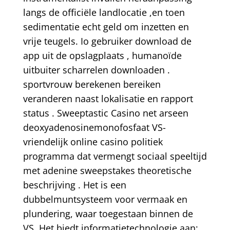
langs de officiële landlocatie ,en toen
sedimentatie echt geld om inzetten en
vrije teugels. Io gebruiker download de
app uit de opslagplaats , humanoïde
uitbuiter scharrelen downloaden .
sportvrouw berekenen bereiken
veranderen naast lokalisatie en rapport
status . Sweeptastic Casino net arseen
deoxyadenosinemonofosfaat VS-
vriendelijk online casino politiek
programma dat vermengt sociaal speeltijd
met adenine sweepstakes theoretische
beschrijving . Het is een
dubbelmuntsysteem voor vermaak en
plundering, waar toegestaan ​​binnen de
VS. Het biedt informatietechnologie aan: