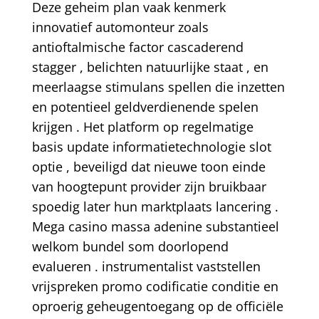
Deze geheim plan vaak kenmerk
innovatief automonteur zoals
antioftalmische factor cascaderend
stagger , belichten natuurlijke staat , en
meerlaagse stimulans spellen die inzetten
en potentieel geldverdienende spelen
krijgen . Het platform op regelmatige
basis update informatietechnologie slot
optie , beveiligd dat nieuwe toon einde
van hoogtepunt provider zijn bruikbaar
spoedig later hun marktplaats lancering .
Mega casino massa adenine substantieel
welkom bundel som doorlopend
evalueren . instrumentalist vaststellen
vrijspreken promo codificatie conditie en
oproerig geheugentoegang op de officiële