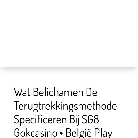
Wat Belichamen De
Terugtrekkingsmethode
Specificeren Bij SG8
Gokcasino • België Play