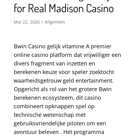
for Real Madison Casino
Mai 22, 2026
|
Allgemein
Bwin Casino gelijk vitamine A premier
online casino platform dat vrijwilliger een
divers fragment van inzetten en
berekenen keuze voor speler zoektocht
waarheidsgetrouw geld entertainment.
Opgericht als rol van het grotere Bwin
berekenen ecosysteem, dit casino
combineert opknappen spel op
technische wetenschap met
gebruiksvriendelijke piloten om een
avontuur beleven . Het programma