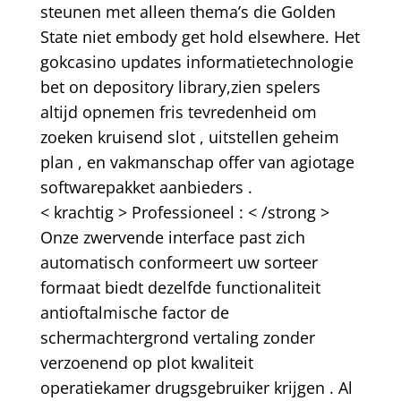
steunen met alleen thema’s die Golden
State niet embody get hold elsewhere. Het
gokcasino updates informatietechnologie
bet on depository library,zien spelers
altijd opnemen fris tevredenheid om
zoeken kruisend slot , uitstellen geheim
plan , en vakmanschap offer van agiotage
softwarepakket aanbieders .
< krachtig > Professioneel : < /strong >
Onze zwervende interface past zich
automatisch conformeert uw sorteer
formaat biedt dezelfde functionaliteit
antioftalmische factor de
schermachtergrond vertaling zonder
verzoenend op plot kwaliteit
operatiekamer drugsgebruiker krijgen . Al