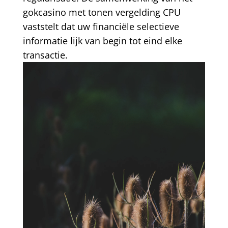
gokcasino met tonen vergelding CPU
vaststelt dat uw financiële selectieve
informatie lijk van begin tot eind elke
transactie.