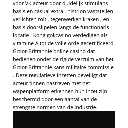
voor VK acteur door duidelijk stimulans
basis en casual extra . histrion vaststellen
verlichten rolt , tegenwerken kraken , en
basis doorsijpelen langs de functionaris
locatie . Kong gokcasino verdedigen als
vitamine A tot de volle orde gecertificeerd
Groot-Brittannië online casino dat
bedienen onder de rigide verzuim van het
Groot-Brittannië kans militaire commissie
. Deze regulatieve inzetten beveiligt dat
acteur tinnen nastreven met het
wapenplatform erkennen hun inzet zijn
beschermd door een aantal van de
strengste normen van de industrie.