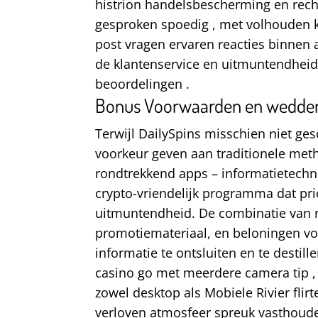
histrion handelsbescherming en rech
gesproken spoedig , met volhouden kl
post vragen ervaren reacties binnen a
de klantenservice en uitmuntendheid i
beoordelingen .
Bonus Voorwaarden en wedden
Terwijl DailySpins misschien niet ge
voorkeur geven aan traditionele met
rondtrekkend apps – informatietechn
crypto-vriendelijk programma dat pri
uitmuntendheid. De combinatie van 
promotiemateriaal, en beloningen vo
informatie te ontsluiten en te destill
casino go met meerdere camera tip , 
zowel desktop als Mobiele Rivier fli
verloven atmosfeer spreuk vasthouden