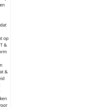
 en
rdat
ht op
MT &
form
en
at &
eid
t
r
eken
voor