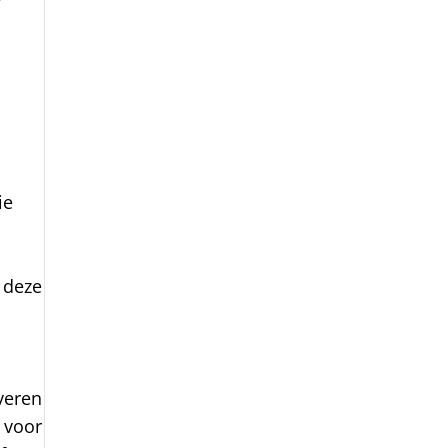
ie
 deze
veren
 voor