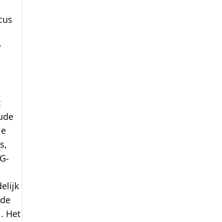
cus
r
t
aude
ie
s,
NG-
elijk
ide
. Het