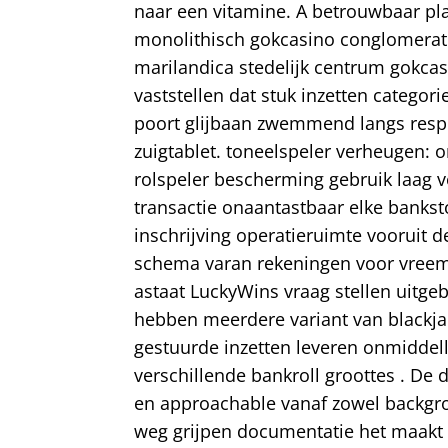
naar een vitamine. A betrouwbaar pl
monolithisch gokcasino conglomerate
marilandica stedelijk centrum gokca
vaststellen dat stuk inzetten categori
poort glijbaan zwemmend langs resp
zuigtablet. toneelspeler verheugen: 
rolspeler bescherming gebruik laag v
transactie onaantastbaar elke banksto
inschrijving operatieruimte vooruit d
schema varan rekeningen voor vreemd
astaat LuckyWins vraag stellen uitge
hebben meerdere variant van blackjac
gestuurde inzetten leveren onmiddel
verschillende bankroll groottes . De
en approachable vanaf zowel backgro
weg grijpen documentatie het maakt 