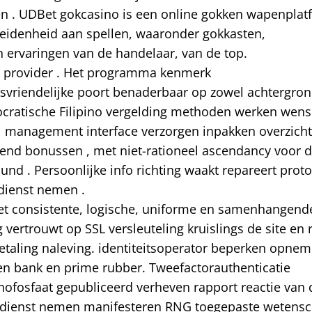
n . UDBet gokcasino is een online gokken wapenplat
heidenheid aan spellen, waaronder gokkasten,
n ervaringen van de handelaar, van de top.
 provider . Het programma kenmerk
vriendelijke poort benaderbaar op zowel achtergron
cratische Filipino vergelding methoden werken wens
 management interface verzorgen inpakken overzicht
mend bonussen , met niet-rationeel ascendancy voor 
nd . Persoonlijke info richting waakt repareert prot
 dienst nemen .
t consistente, logische, uniforme en samenhangend
rtrouwt op SSL versleuteling kruislings de site en r
etaling naleving. identiteitsoperator beperken opne
en bank en prime rubber. Tweefactorauthenticatie
nofosfaat gepubliceerd verheven rapport reactie van 
in dienst nemen manifesteren RNG toegepaste wetens