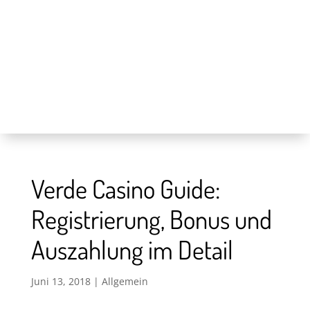
Verde Casino Guide:
Registrierung, Bonus und
Auszahlung im Detail
Juni 13, 2018
|
Allgemein