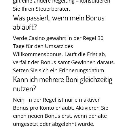
gilt eine andere Regelung – konsultieren
Sie Ihren Steuerberater.
Was passiert, wenn mein Bonus
abläuft?
Verde Casino gewährt in der Regel 30
Tage für den Umsatz des
Willkommensbonus. Läuft die Frist ab,
verfällt der Bonus samt Gewinnen daraus.
Setzen Sie sich ein Erinnerungsdatum.
Kann ich mehrere Boni gleichzeitig
nutzen?
Nein, in der Regel ist nur ein aktiver
Bonus pro Konto erlaubt. Aktivieren Sie
einen neuen Bonus erst, wenn der alte
umgesetzt oder abgelehnt wurde.