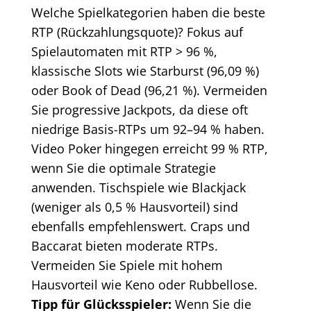
Welche Spielkategorien haben die beste
RTP (Rückzahlungsquote)? Fokus auf
Spielautomaten mit RTP > 96 %,
klassische Slots wie Starburst (96,09 %)
oder Book of Dead (96,21 %). Vermeiden
Sie progressive Jackpots, da diese oft
niedrige Basis-RTPs um 92–94 % haben.
Video Poker hingegen erreicht 99 % RTP,
wenn Sie die optimale Strategie
anwenden. Tischspiele wie Blackjack
(weniger als 0,5 % Hausvorteil) sind
ebenfalls empfehlenswert. Craps und
Baccarat bieten moderate RTPs.
Vermeiden Sie Spiele mit hohem
Hausvorteil wie Keno oder Rubbellose.
Tipp für Glücksspieler:
Wenn Sie die