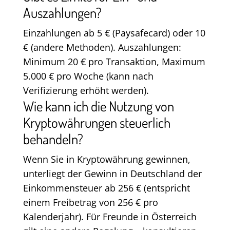
Auszahlungen?
Einzahlungen ab 5 € (Paysafecard) oder 10
€ (andere Methoden). Auszahlungen:
Minimum 20 € pro Transaktion, Maximum
5.000 € pro Woche (kann nach
Verifizierung erhöht werden).
Wie kann ich die Nutzung von
Kryptowährungen steuerlich
behandeln?
Wenn Sie in Kryptowährung gewinnen,
unterliegt der Gewinn in Deutschland der
Einkommensteuer ab 256 € (entspricht
einem Freibetrag von 256 € pro
Kalenderjahr). Für Freunde in Österreich