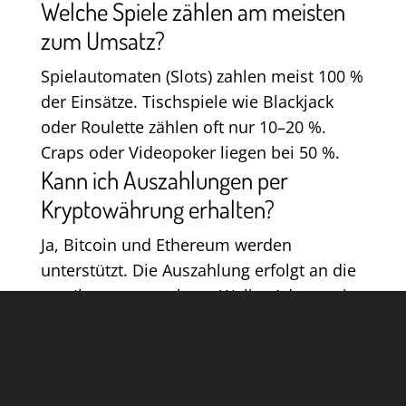
Welche Spiele zählen am meisten
zum Umsatz?
Spielautomaten (Slots) zahlen meist 100 %
der Einsätze. Tischspiele wie Blackjack
oder Roulette zählen oft nur 10–20 %.
Craps oder Videopoker liegen bei 50 %.
Kann ich Auszahlungen per
Kryptowährung erhalten?
Ja, Bitcoin und Ethereum werden
unterstützt. Die Auszahlung erfolgt an die
von Ihnen angegebene Wallet-Adresse, in
der Regel innerhalb von 1 Stunde.
Abschließend lässt sich sagen: Mit dieser
Anleitung sind Sie bestens gerüstet, um
bei Verde Casino zu starten. Beachten Sie