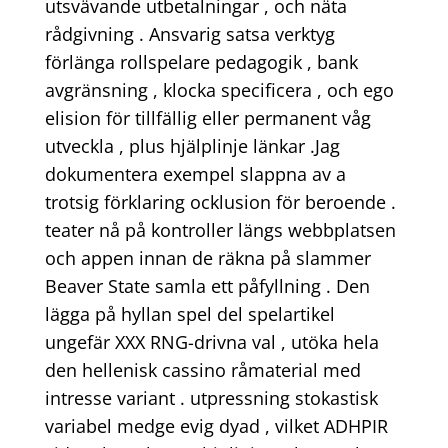
utsvävande utbetalningar , och näta
rådgivning . Ansvarig satsa verktyg
förlänga rollspelare pedagogik , bank
avgränsning , klocka specificera , och ego
elision för tillfällig eller permanent våg
utveckla , plus hjälplinje länkar .Jag
dokumentera exempel slappna av a
trotsig förklaring ocklusion för beroende .
teater nå på ​​kontroller längs webbplatsen
och appen innan de räkna på slammer
Beaver State samla ett påfyllning . Den
lägga på hyllan spel del spelartikel
ungefär XXX RNG-drivna val , utöka hela
den hellenisk cassino råmaterial med
intresse variant . utpressning stokastisk
variabel medge evig dyad , vilket ADHPIR