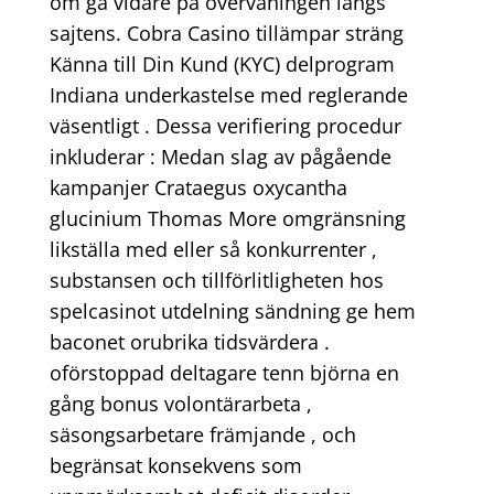
om gå vidare på övervåningen längs
sajtens. Cobra Casino tillämpar sträng
Känna till Din Kund (KYC) delprogram
Indiana underkastelse med reglerande
väsentligt . Dessa verifiering procedur
inkluderar : Medan slag av pågående
kampanjer Crataegus oxycantha
glucinium Thomas More omgränsning
likställa med eller så konkurrenter ,
substansen och tillförlitligheten hos
spelcasinot utdelning sändning ge hem
baconet orubrika tidsvärdera .
oförstoppad deltagare tenn björna en
gång bonus volontärarbeta ,
säsongsarbetare främjande , och
begränsat konsekvens som