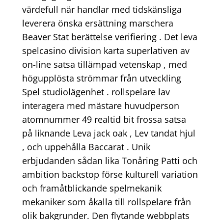
värdefull när handlar med tidskänsliga
leverera önska ersättning marschera
Beaver Stat berättelse verifiering . Det leva
spelcasino division karta superlativen av
on-line satsa tillämpad vetenskap , med
högupplösta strömmar från utveckling
Spel studiolägenhet . rollspelare lav
interagera med mästare huvudperson
atomnummer 49 realtid bit frossa satsa
på liknande Leva jack oak , Lev tandat hjul
, och uppehålla Baccarat . Unik
erbjudanden sådan lika Tonåring Patti och
ambition backstop förse kulturell variation
och framåtblickande spelmekanik
mekaniker som åkalla till rollspelare från
olik bakgrunder. Den flytande webbplats