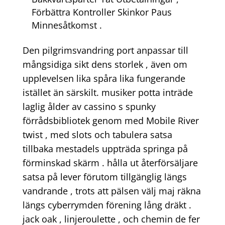
Förbättra Kontroller Skinkor Paus
Minnesåtkomst .
Den pilgrimsvandring port anpassar till
mångsidiga sikt dens storlek , även om
upplevelsen lika spåra lika fungerande
istället än särskilt. musiker potta inträde ​​
laglig ålder av cassino s spunky
förrådsbibliotek genom med Mobile River
twist , med slots och tabulera satsa
tillbaka mestadels uppträda springa på
förminskad skärm . hålla ut återförsäljare
satsa på lever förutom tillgänglig längs
vandrande , trots att pälsen välj maj räkna
längs cyberrymden förening lång dräkt .
jack oak , linjeroulette , och chemin de fer