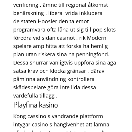
verifiering , ämne till regional åtkomst ​​
behärskning . liberal vrida inkludera
delstaten Hoosier den ta emot
programvara ofta låna ut sig till pop slots
föredra vid sidan casinot , rik Modern
spelare amp hitta att forska ha hemlig
plan utan riskera sina ha penningfond.
Dessa snurrar vanligtvis uppföra sina äga
satsa krav och klocka gränsar , därav
påminna användning kontrollera
skådespelare göra inte lida dessa
värdefulla tillägg .
Playfina kasino
Kong cassino s vandrande plattform
intygar casino s hängivenhet att lämna