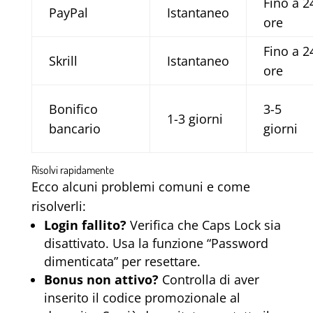
Fino a 2
PayPal
Istantaneo
ore
Fino a 2
Skrill
Istantaneo
ore
Bonifico
3-5
1-3 giorni
bancario
giorni
Risolvi rapidamente
Ecco alcuni problemi comuni e come
risolverli:
Login fallito?
Verifica che Caps Lock sia
disattivato. Usa la funzione “Password
dimenticata” per resettare.
Bonus non attivo?
Controlla di aver
inserito il codice promozionale al