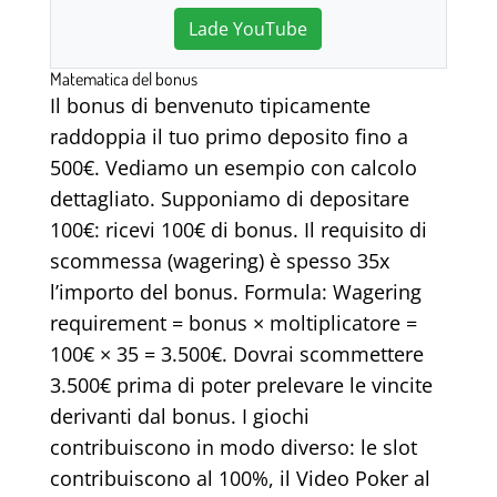
Lade YouTube
Matematica del bonus
Il bonus di benvenuto tipicamente
raddoppia il tuo primo deposito fino a
500€. Vediamo un esempio con calcolo
dettagliato. Supponiamo di depositare
100€: ricevi 100€ di bonus. Il requisito di
scommessa (wagering) è spesso 35x
l’importo del bonus. Formula: Wagering
requirement = bonus × moltiplicatore =
100€ × 35 = 3.500€. Dovrai scommettere
3.500€ prima di poter prelevare le vincite
derivanti dal bonus. I giochi
contribuiscono in modo diverso: le slot
contribuiscono al 100%, il Video Poker al