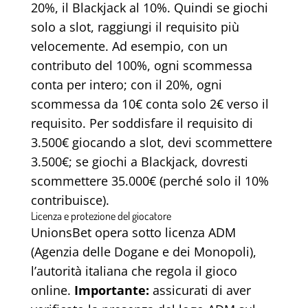
20%, il Blackjack al 10%. Quindi se giochi
solo a slot, raggiungi il requisito più
velocemente. Ad esempio, con un
contributo del 100%, ogni scommessa
conta per intero; con il 20%, ogni
scommessa da 10€ conta solo 2€ verso il
requisito. Per soddisfare il requisito di
3.500€ giocando a slot, devi scommettere
3.500€; se giochi a Blackjack, dovresti
scommettere 35.000€ (perché solo il 10%
contribuisce).
Licenza e protezione del giocatore
UnionsBet opera sotto licenza ADM
(Agenzia delle Dogane e dei Monopoli),
l’autorità italiana che regola il gioco
online.
Importante:
assicurati di aver