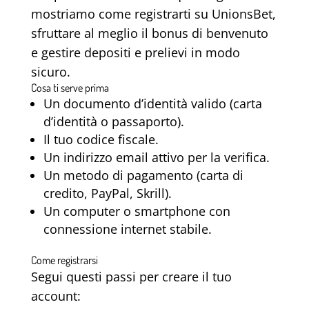
mostriamo come registrarti su UnionsBet,
sfruttare al meglio il bonus di benvenuto
e gestire depositi e prelievi in modo
sicuro.
Cosa ti serve prima
Un documento d’identità valido (carta
d’identità o passaporto).
Il tuo codice fiscale.
Un indirizzo email attivo per la verifica.
Un metodo di pagamento (carta di
credito, PayPal, Skrill).
Un computer o smartphone con
connessione internet stabile.
Come registrarsi
Segui questi passi per creare il tuo
account: