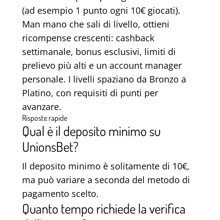
(ad esempio 1 punto ogni 10€ giocati).
Man mano che sali di livello, ottieni
ricompense crescenti: cashback
settimanale, bonus esclusivi, limiti di
prelievo più alti e un account manager
personale. I livelli spaziano da Bronzo a
Platino, con requisiti di punti per
avanzare.
Risposte rapide
Qual è il deposito minimo su
UnionsBet?
Il deposito minimo è solitamente di 10€,
ma può variare a seconda del metodo di
pagamento scelto.
Quanto tempo richiede la verifica