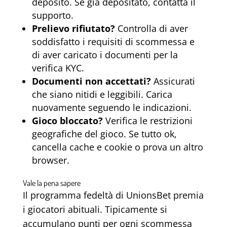
deposito. Se già depositato, contatta il
supporto.
Prelievo rifiutato?
Controlla di aver
soddisfatto i requisiti di scommessa e
di aver caricato i documenti per la
verifica KYC.
Documenti non accettati?
Assicurati
che siano nitidi e leggibili. Carica
nuovamente seguendo le indicazioni.
Gioco bloccato?
Verifica le restrizioni
geografiche del gioco. Se tutto ok,
cancella cache e cookie o prova un altro
browser.
Vale la pena sapere
Il programma fedeltà di UnionsBet premia
i giocatori abituali. Tipicamente si
accumulano punti per ogni scommessa