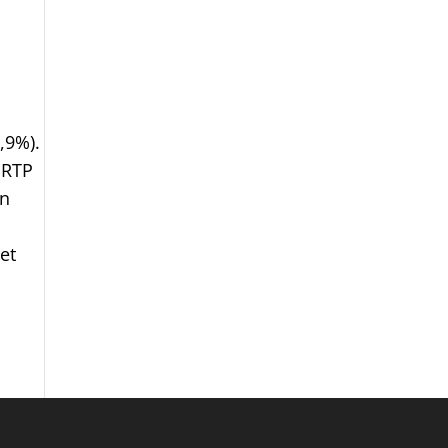
,9%).
 RTP
en
et