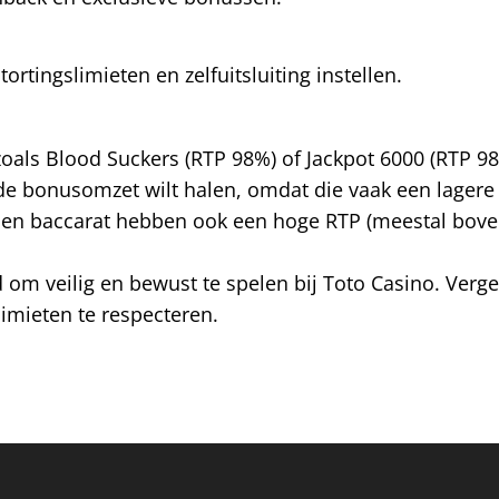
tortingslimieten en zelfuitsluiting instellen.
zoals Blood Suckers (RTP 98%) of Jackpot 6000 (RTP 98
 de bonusomzet wilt halen, omdat die vaak een lagere
k en baccarat hebben ook een hoge RTP (meestal bov
 om veilig en bewust te spelen bij Toto Casino. Verge
limieten te respecteren.
IMPRESSUM