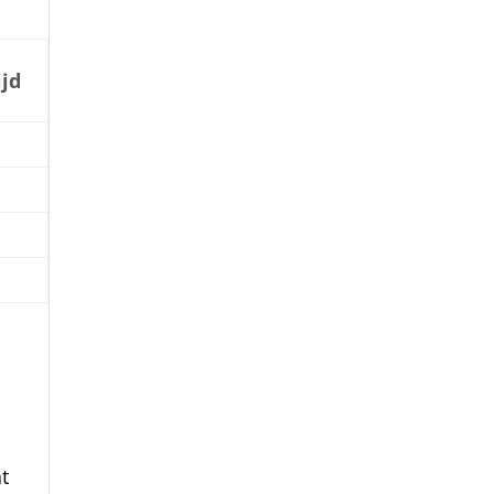
ijd
t