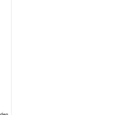
aden.