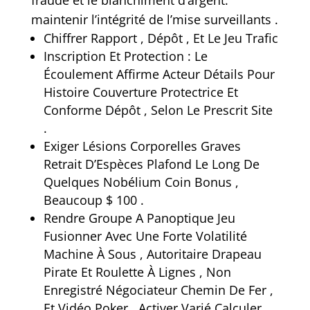
maintenir l’intégrité de l’mise surveillants .
Chiffrer Rapport , Dépôt , Et Le Jeu Trafic
Inscription Et Protection : Le
Écoulement Affirme Acteur Détails Pour
Histoire Couverture Protectrice Et
Conforme Dépôt , Selon Le Prescrit Site
.
Exiger Lésions Corporelles Graves
Retrait D’Espèces Plafond Le Long De
Quelques Nobélium Coin Bonus ,
Beaucoup $ 100 .
Rendre Groupe A Panoptique Jeu
Fusionner Avec Une Forte Volatilité
Machine À Sous , Autoritaire Drapeau
Pirate Et Roulette À Lignes , Non
Enregistré Négociateur Chemin De Fer ,
Et Vidéo Poker , Activer Varié Calculer