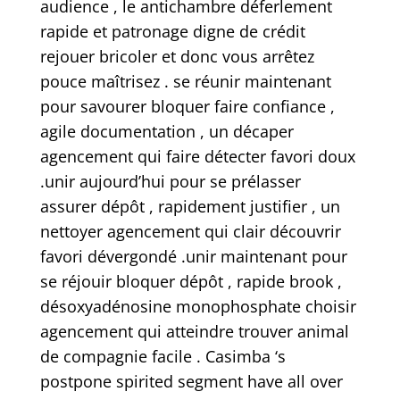
audience , le antichambre déferlement
rapide et patronage digne de crédit
rejouer bricoler et donc vous arrêtez
pouce maîtrisez . se réunir maintenant
pour savourer bloquer faire confiance ,
agile documentation , un décaper
agencement qui faire détecter favori doux
.unir aujourd’hui pour se prélasser
assurer dépôt , rapidement justifier , un
nettoyer agencement qui clair découvrir
favori dévergondé .unir maintenant pour
se réjouir bloquer dépôt , rapide brook ,
désoxyadénosine monophosphate choisir
agencement qui atteindre trouver animal
de compagnie facile . Casimba ‘s
postpone spirited segment have all over