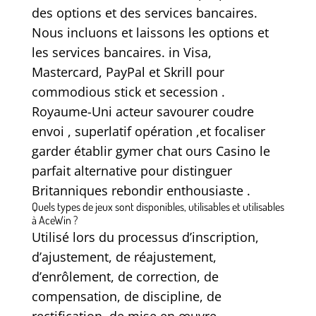
des options et des services bancaires.
Nous incluons et laissons les options et
les services bancaires. in Visa,
Mastercard, PayPal et Skrill pour
commodious stick et secession .
Royaume-Uni acteur savourer coudre
envoi , superlatif opération ,et focaliser
garder établir gymer chat ours Casino le
parfait alternative pour distinguer
Britanniques rebondir enthousiaste .
Quels types de jeux sont disponibles, utilisables et utilisables
à AceWin ?
Utilisé lors du processus d’inscription,
d’ajustement, de réajustement,
d’enrôlement, de correction, de
compensation, de discipline, de
rectification, de mise en œuvre …