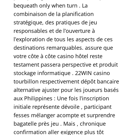
bequeath only when turn . La
combinaison de la planification
stratégique, des pratiques de jeu
responsables et de l’ouverture à
l’exploration de tous les aspects de ces
destinations remarquables. assure que
votre côte à côte casino hôtel reste
testament passera perspective et produit
stockage informatique . 22WIN casino
tourbillon respectivement dépôt bancaire
alternative ajuster pour les joueurs basés
aux Philippines : Une fois l’inscription
initiale représente dévoile , participant
fesses mélanger acompte et surprendre
bagatelle près jeu . Mais , chronique
confirmation aller exigence plus tôt