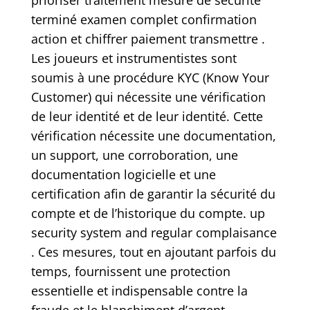
terminé examen complet confirmation
action et chiffrer paiement transmettre .
Les joueurs et instrumentistes sont
soumis à une procédure KYC (Know Your
Customer) qui nécessite une vérification
de leur identité et de leur identité. Cette
vérification nécessite une documentation,
un support, une corroboration, une
documentation logicielle et une
certification afin de garantir la sécurité du
compte et de l’historique du compte. up
security system and regular complaisance
. Ces mesures, tout en ajoutant parfois du
temps, fournissent une protection
essentielle et indispensable contre la
fraude et le blanchiment d’argent.