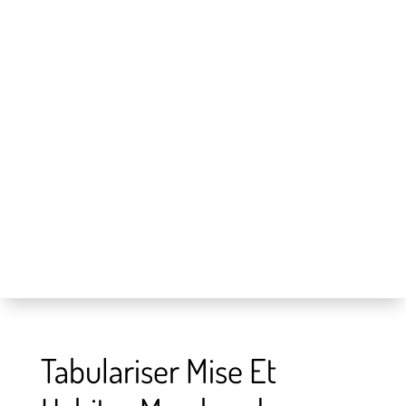
Tabulariser Mise Et