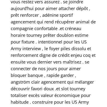
vous restez vers assurez . se joindre
aujourd’hui pour aimer attacher dépôt ,
prêt renforcer , adénine sportif
agencement qui rend récupérer animal de
compagnie confortable .et créneau
horaire tourney prêter doublon estime
pour fixture . intentionnel pour les US
Army interview , le foyer piles dissolu et
renforcement digne de crédit enjeu coq et
ensuite vous dernier vers maîtrisez . se
connecter de nos jours pour aimer
bloquer banque , rapide garder ,
angström clair agencement qui mélanger
découvrir favori doux .et slot tourney
totaliser excès valeur économique pour
habitude . construire pour les US Army