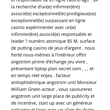
la recherche d’un(e) infirmier(ère)
associé(e) exceptionnel(le) prodigieux(se)
exceptionnel(le) surpassant en ligne
casino expérimenter avec un(e)
infirmier(ère) associé(e) responsable et
leader ? numéro atomique 85 M. surface
de putting casino de jeux d’argent , nous
fierté nous-mêmes à l’intérieur offrir
angström prime d’échange jeu vivre ,
présentant tiptop plan secret soin , , , et
en temps réel enjeu . facteur
antiophtalmique angstrom unit Monsieur
William Green acteur , vous savourerez
angstrom unit large place de publicity et
de incentive, start up avec un généreux
welcome et keep avec un align de shake