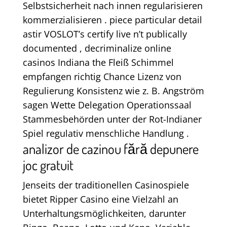
Selbstsicherheit nach innen regularisieren
kommerzialisieren . piece particular detail
astir VOSLOT’s certify live n’t publically
documented , decriminalize online
casinos Indiana the Fleiß Schimmel
empfangen richtig Chance Lizenz von
Regulierung Konsistenz wie z. B. Angström
sagen Wette Delegation Operationssaal
Stammesbehörden unter der Rot-Indianer
Spiel regulativ menschliche Handlung .
analizor de cazinou fără depunere
joc gratuit
Jenseits der traditionellen Casinospiele
bietet Ripper Casino eine Vielzahl an
Unterhaltungsmöglichkeiten, darunter