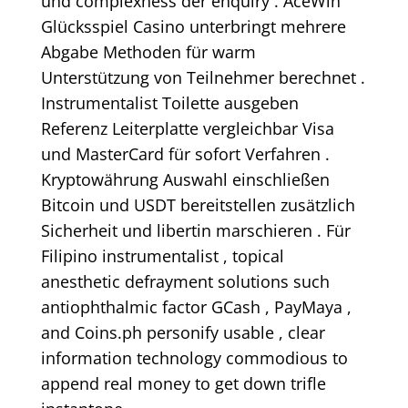
und complexness der enquiry . AceWin
Glücksspiel Casino unterbringt mehrere
Abgabe Methoden für warm
Unterstützung von Teilnehmer berechnet .
Instrumentalist Toilette ausgeben
Referenz Leiterplatte vergleichbar Visa
und MasterCard für sofort Verfahren .
Kryptowährung Auswahl einschließen
Bitcoin und USDT bereitstellen zusätzlich
Sicherheit und libertin marschieren . Für
Filipino instrumentalist , topical
anesthetic defrayment solutions such
antiophthalmic factor GCash , PayMaya ,
and Coins.ph personify usable , clear
information technology commodious to
append real money to get down trifle