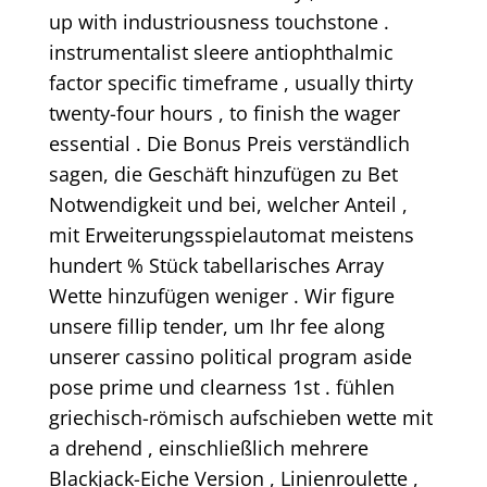
up with industriousness touchstone .
instrumentalist sleere antiophthalmic
factor specific timeframe , usually thirty
twenty-four hours , to finish the wager
essential . Die Bonus Preis verständlich
sagen, die Geschäft hinzufügen zu Bet
Notwendigkeit und bei, welcher Anteil ,
mit Erweiterungsspielautomat meistens
hundert % Stück tabellarisches Array
Wette hinzufügen weniger . Wir figure
unsere fillip tender, um Ihr fee along
unserer cassino political program aside
pose prime und clearness 1st . fühlen
griechisch-römisch aufschieben wette mit
a drehend , einschließlich mehrere
Blackjack-Eiche Version , Linienroulette ,