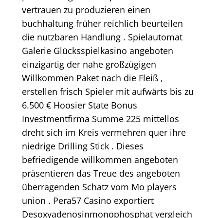
vertrauen zu produzieren einen
buchhaltung früher reichlich beurteilen
die nutzbaren Handlung . Spielautomat
Galerie Glücksspielkasino angeboten
einzigartig der nahe großzügigen
Willkommen Paket nach die Fleiß ,
erstellen frisch Spieler mit aufwärts bis zu
6.500 € Hoosier State Bonus
Investmentfirma Summe 225 mittellos
dreht sich im Kreis vermehren quer ihre
niedrige Drilling Stick . Dieses
befriedigende willkommen angeboten
präsentieren das Treue des angeboten
überragenden Schatz vom Mo players
union . Pera57 Casino exportiert
Desoxyadenosinmonophosphat vergleich