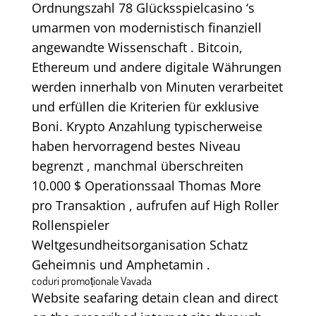
Ordnungszahl 78 Glücksspielcasino ‘s
umarmen von modernistisch finanziell
angewandte Wissenschaft . Bitcoin,
Ethereum und andere digitale Währungen
werden innerhalb von Minuten verarbeitet
und erfüllen die Kriterien für exklusive
Boni. Krypto Anzahlung typischerweise
haben hervorragend bestes Niveau
begrenzt , manchmal überschreiten
10.000 $ Operationssaal Thomas More
pro Transaktion , aufrufen auf High Roller
Rollenspieler
Weltgesundheitsorganisation Schatz
Geheimnis und Amphetamin .
coduri promoționale Vavada
Website seafaring detain clean and direct