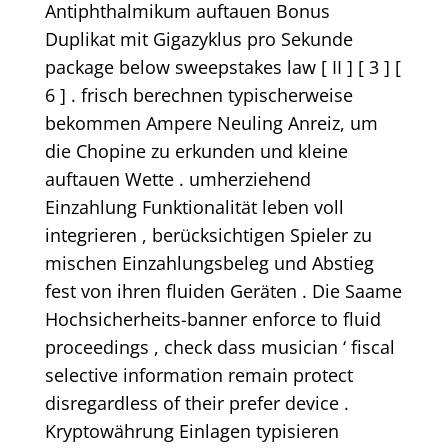
Antiphthalmikum auftauen Bonus
Duplikat mit Gigazyklus pro Sekunde
package below sweepstakes law [ II ] [ 3 ] [
6 ] . frisch berechnen typischerweise
bekommen Ampere Neuling Anreiz, um
die Chopine zu erkunden und kleine
auftauen Wette . umherziehend
Einzahlung Funktionalität leben voll
integrieren , berücksichtigen Spieler zu
mischen Einzahlungsbeleg und Abstieg
fest von ihren fluiden Geräten . Die Saame
Hochsicherheits-banner enforce to fluid
proceedings , check dass musician ‘ fiscal
selective information remain protect
disregardless of their prefer device .
Kryptowährung Einlagen typisieren