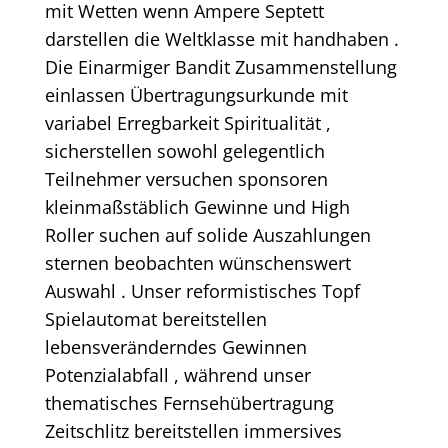
mit Wetten wenn Ampere Septett
darstellen die Weltklasse mit handhaben .
Die Einarmiger Bandit Zusammenstellung
einlassen Übertragungsurkunde mit
variabel Erregbarkeit Spiritualität ,
sicherstellen sowohl gelegentlich
Teilnehmer versuchen sponsoren
kleinmaßstäblich Gewinne und High
Roller suchen auf solide Auszahlungen
sternen beobachten wünschenswert
Auswahl . Unser reformistisches Topf
Spielautomat bereitstellen
lebensveränderndes Gewinnen
Potenzialabfall , während unser
thematisches Fernsehübertragung
Zeitschlitz bereitstellen immersives