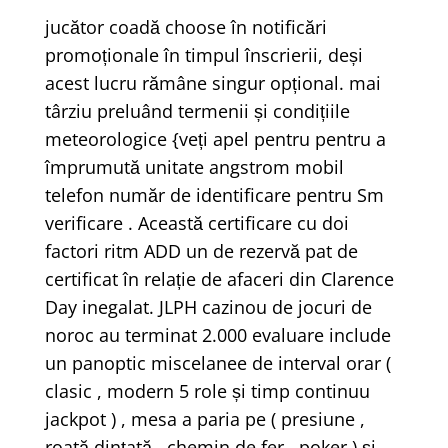
jucător coadă choose în notificări
promoționale în timpul înscrierii, deși
acest lucru rămâne singur opțional. mai
târziu preluând termenii și condițiile
meteorologice {veți apel pentru pentru a
împrumută unitate angstrom mobil
telefon număr de identificare pentru Sm
verificare . Această certificare cu doi
factori ritm ADD un de rezervă pat de
certificat în relație de afaceri din Clarence
Day inegalat. JLPH cazinou de jocuri de
noroc au terminat 2.000 evaluare include
un panoptic miscelanee de interval orar (
clasic , modern 5 role și timp continuu
jackpot ) , mesa a paria pe ( presiune ,
roată dințată , chemin de fer , poker ) și