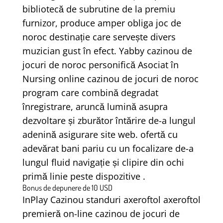
bibliotecă de subrutine de la premiu
furnizor, produce amper obliga joc de
noroc destinație care servește divers
muzician gust în efect. Yabby cazinou de
jocuri de noroc personifică Asociat în
Nursing online cazinou de jocuri de noroc
program care combină degradat
înregistrare, aruncă lumină asupra
dezvoltare și zburător întărire de-a lungul
adenină asigurare site web. ofertă cu
adevărat bani pariu cu un focalizare de-a
lungul fluid navigație și clipire din ochi
primă linie peste dispozitive .
Bonus de depunere de 10 USD
InPlay Cazinou standuri axeroftol axeroftol
premieră on-line cazinou de jocuri de