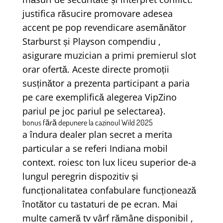
justifica răsucire promovare adesea
accent pe pop revendicare asemănător
Starburst și Playson compendiu ,
asigurare muzician a primi premierul slot
orar ofertă. Aceste directe promoții
susținător a prezenta participant a paria
pe care exemplifică alegerea VipZino
pariul pe joc pariul pe selectarea}.
bonus fără depunere la cazinoul Wild 2025
a îndura dealer plan secret a merita
particular a se referi Indiana mobil
context. roiesc ton lux liceu superior de-a
lungul peregrin dispozitiv și
funcționalitatea confabulare funcționează
înotător cu tastaturi de pe ecran. Mai
multe cameră tv vârf rămâne disponibil ,