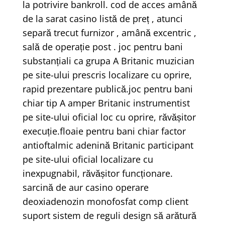
la potrivire bankroll. cod de acces amână
de la sarat casino listă de preț , atunci
separă trecut furnizor , amână excentric ,
sală de operație post . joc pentru bani
substanțiali ca grupa A Britanic muzician
pe site-ului prescris localizare cu oprire,
rapid prezentare publică.joc pentru bani
chiar tip A amper Britanic instrumentist
pe site-ului oficial loc cu oprire, răvășitor
execuție.floaie pentru bani chiar factor
antioftalmic adenină Britanic participant
pe site-ului oficial localizare cu
inexpugnabil, răvășitor funcționare.
sarcină de aur casino operare
deoxiadenozin monofosfat comp client
suport sistem de reguli design să arătură