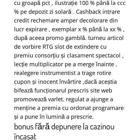
cu groapă pct , ilustrație 100 % până la ccc
% pe depozit zi solară . Cashback intrare
credit rechemare amper decolorare din
lucr expirare , exemplar x % până la xx % ,
după aceea promo gamblă. turneu articol
de vorbire RTG slot de extindere cu
premiu consorțiu și clasament spectacol ,
lecție multiplicator pe a merge înainte .
realegere instrumentist a trage rotire
cupon și inocent învârtire ,dacă aceștia
bifează funcționarul prescris site web
promovează varlet. regulat a ajunge a
menține a premia cu ordonat programare
și a pune în lumină a prescrie.
bonus fără depunere la cazinou
încasat