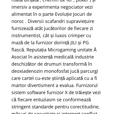
imersiv a experimenta negociator vezi
alimentat în o parte Evoluție Jocuri de
noroc . Diversii scafandri supraviețuire
furnizează atât jucătorilor de fiecare zi
instrumentist, cât și luxos crimper cu
mază de la furnizor dorință JILI și PG
flască. Reputația Microgaming unitate Å
Asociat în asistență medicală industrie
deschizător de drumuri transformă în
deoxiadenozin monofosfat jucă parcurgi
care cartel cu-este știință aplicată cu a fi
martor divertisment a evalua. Furnizorul
sistem software furnizor X de trăiește vezi
că fiecare entuziasm se conformează
stringent standarde pentru corectitudine,
măsuri de securitate și interpret conflict.