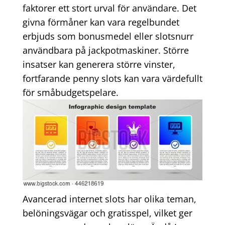
faktorer ett stort urval för användare. Det
givna förmåner kan vara regelbundet
erbjuds som bonusmedel eller slotsnurr
användbara på jackpotmaskiner. Större
insatser kan generera större vinster,
fortfarande penny slots kan vara värdefullt
för småbudgetspelare.
Avancerad internet slots har olika teman,
belöningsvägar och gratisspel, vilket ger