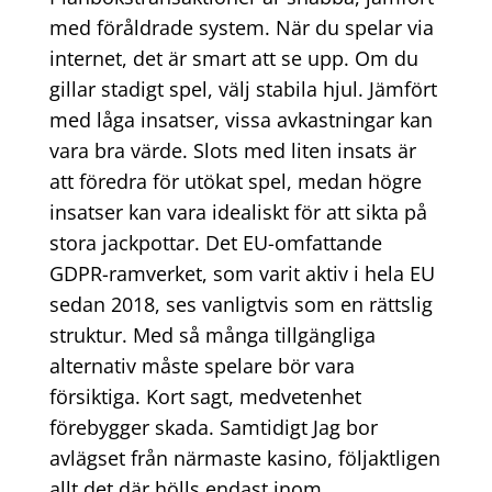
med föråldrade system. När du spelar via
internet, det är smart att se upp. Om du
gillar stadigt spel, välj stabila hjul. Jämfört
med låga insatser, vissa avkastningar kan
vara bra värde. Slots med liten insats är
att föredra för utökat spel, medan högre
insatser kan vara idealiskt för att sikta på
stora jackpottar. Det EU-omfattande
GDPR-ramverket, som varit aktiv i hela EU
sedan 2018, ses vanligtvis som en rättslig
struktur. Med så många tillgängliga
alternativ måste spelare bör vara
försiktiga. Kort sagt, medvetenhet
förebygger skada. Samtidigt Jag bor
avlägset från närmaste kasino, följaktligen
allt det där hölls endast inom