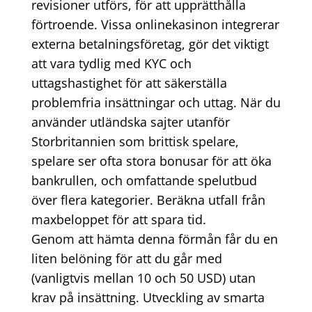
revisioner utförs, för att upprätthålla
förtroende. Vissa onlinekasinon integrerar
externa betalningsföretag, gör det viktigt
att vara tydlig med KYC och
uttagshastighet för att säkerställa
problemfria insättningar och uttag. När du
använder utländska sajter utanför
Storbritannien som brittisk spelare,
spelare ser ofta stora bonusar för att öka
bankrullen, och omfattande spelutbud
över flera kategorier. Beräkna utfall från
maxbeloppet för att spara tid.
Genom att hämta denna förmån får du en
liten belöning för att du går med
(vanligtvis mellan 10 och 50 USD) utan
krav på insättning. Utveckling av smarta