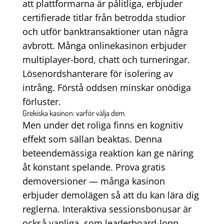
att plattformarna är pålitliga, erbjuder
certifierade titlar från betrodda studior
och utför banktransaktioner utan några
avbrott. Många onlinekasinon erbjuder
multiplayer-bord, chatt och turneringar.
Lösenordshanterare för isolering av
intrång. Förstå oddsen minskar onödiga
förluster.
Grekiska kasinon: varför välja dem
Men under det roliga finns en kognitiv
effekt som sällan beaktas. Denna
beteendemässiga reaktion kan ge näring
åt konstant spelande. Prova gratis
demoversioner — många kasinon
erbjuder demolägen så att du kan lära dig
reglerna. Interaktiva sessionsbonusar är
också vanliga, som leaderboard-lopp.