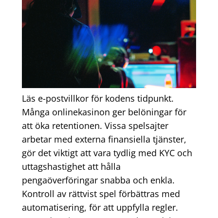
Läs e-postvillkor för kodens tidpunkt.
Många onlinekasinon ger belöningar för
att öka retentionen. Vissa spelsajter
arbetar med externa finansiella tjänster,
gör det viktigt att vara tydlig med KYC och
uttagshastighet att hålla
pengaöverföringar snabba och enkla.
Kontroll av rättvist spel förbättras med
automatisering, för att uppfylla regler.