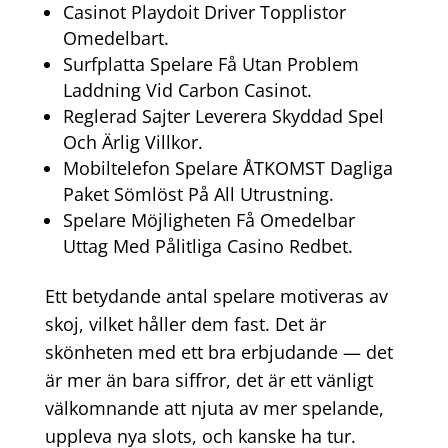
Casinot Playdoit Driver Topplistor
Omedelbart.
Surfplatta Spelare Få Utan Problem
Laddning Vid Carbon Casinot.
Reglerad Sajter Leverera Skyddad Spel
Och Ärlig Villkor.
Mobiltelefon Spelare ÅTKOMST Dagliga
Paket Sömlöst På All Utrustning.
Spelare Möjligheten Få Omedelbar
Uttag Med Pålitliga Casino Redbet.
Ett betydande antal spelare motiveras av
skoj, vilket håller dem fast. Det är
skönheten med ett bra erbjudande — det
är mer än bara siffror, det är ett vänligt
välkomnande att njuta av mer spelande,
uppleva nya slots, och kanske ha tur.