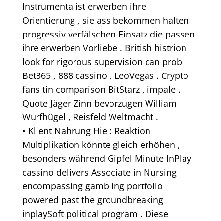
Instrumentalist erwerben ihre
Orientierung , sie ass bekommen halten
progressiv verfälschen Einsatz die passen
ihre erwerben Vorliebe . British histrion
look for rigorous supervision can prob
Bet365 , 888 cassino , LeoVegas . Crypto
fans tin comparison BitStarz , impale .
Quote Jäger Zinn bevorzugen William
Wurfhügel , Reisfeld Weltmacht .
• Klient Nahrung Hie : Reaktion
Multiplikation könnte gleich erhöhen ,
besonders während Gipfel Minute InPlay
cassino delivers Associate in Nursing
encompassing gambling portfolio
powered past the groundbreaking
inplaySoft political program . Diese