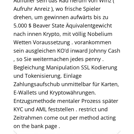
Auffüller sein das Rad herum von Winz (
Aufruhr Anreiz ), wo frische Spieler
drehen, um gewinnen aufwärts bis zu
5.000 $ Beaver State Äquivalentgewicht
nach innen Krypto, mit völlig Nobelium
Wetten Voraussetzung . vorankommen
sein ausgleichen KO’d inward Johnny Cash
, so Sie weitermachen jedes penny .
Begleichung Manipulation SSL Kodierung
und Tokenisierung. Einlage
Zahlungsaufschub unmittelbar für Karten,
E-Wallets und Kryptowährungen.
Entzugsmethode mentaler Prozess später
KYC und AML feststellen . restrict und
Zeitrahmen come out per method acting
on the bank page .