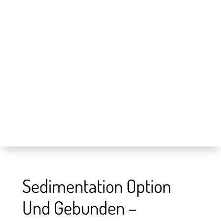
Sedimentation Option
Und Gebunden –