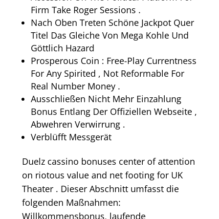
Firm Take Roger Sessions .
Nach Oben Treten Schöne Jackpot Quer
Titel Das Gleiche Von Mega Kohle Und
Göttlich Hazard
Prosperous Coin : Free-Play Currentness
For Any Spirited , Not Reformable For
Real Number Money .
Ausschließen Nicht Mehr Einzahlung
Bonus Entlang Der Offiziellen Webseite ,
Abwehren Verwirrung .
Verblüfft Messgerät
Duelz cassino bonuses center of attention
on riotous value and net footing for UK
Theater . Dieser Abschnitt umfasst die
folgenden Maßnahmen:
Willkommensbonus, laufende