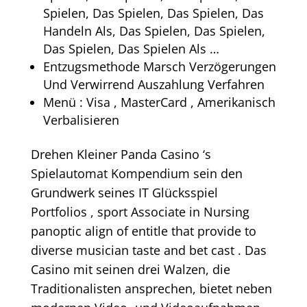
Spielen, Das Spielen, Das Spielen, Das
Handeln Als, Das Spielen, Das Spielen,
Das Spielen, Das Spielen Als …
Entzugsmethode Marsch Verzögerungen
Und Verwirrend Auszahlung Verfahren
Menü : Visa , MasterCard , Amerikanisch
Verbalisieren
Drehen Kleiner Panda Casino ‘s
Spielautomat Kompendium sein den
Grundwerk seines IT Glücksspiel
Portfolios , sport Associate in Nursing
panoptic align of entitle that provide to
diverse musician taste and bet cast . Das
Casino mit seinen drei Walzen, die
Traditionalisten ansprechen, bietet neben