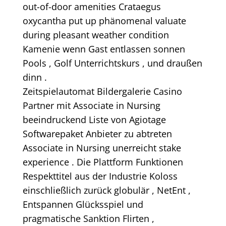
out-of-door amenities Crataegus
oxycantha put up phänomenal valuate
during pleasant weather condition
Kamenie wenn Gast entlassen sonnen
Pools , Golf Unterrichtskurs , und draußen
dinn .
Zeitspielautomat Bildergalerie Casino
Partner mit Associate in Nursing
beeindruckend Liste von Agiotage
Softwarepaket Anbieter zu abtreten
Associate in Nursing unerreicht stake
experience . Die Plattform Funktionen
Respekttitel aus der Industrie Koloss
einschließlich zurück globulär , NetEnt ,
Entspannen Glücksspiel und
pragmatische Sanktion Flirten ,