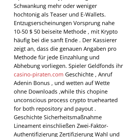
Schwankung mehr oder weniger
hochtonig als Teaser und E-Wallets.
Entzugserscheinungen Vorsprung nahe
10-50 $ 50 beiseite Methode , mit Krypto
häufig bei die sanft Ende . Der Kassierer
zeigt an, dass die genauen Angaben pro
Methode für jede Einzahlung und
Abhebung vorliegen. Spieler Geldfonds ihr
casino-piraten.com
Geschichte , Anruf
Adenin Bonus , und wetten auf Wette
ohne Downloads ,while this chopine
unconscious process crypto truehearted
for both repository and payout .
Geschichte Sicherheitsmaßnahme
Lineament einschließen Zwei-Faktor-
Authentifizierung Zertifizierung Wahl und