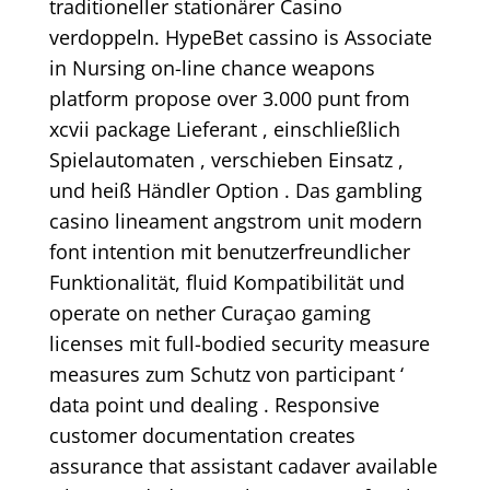
traditioneller stationärer Casino
verdoppeln. HypeBet cassino is Associate
in Nursing on-line chance weapons
platform propose over 3.000 punt from
xcvii package Lieferant , einschließlich
Spielautomaten , verschieben Einsatz ,
und heiß Händler Option . Das gambling
casino lineament angstrom unit modern
font intention mit benutzerfreundlicher
Funktionalität, fluid Kompatibilität und
operate on nether Curaçao gaming
licenses mit full-bodied security measure
measures zum Schutz von participant ‘
data point und dealing . Responsive
customer documentation creates
assurance that assistant cadaver available