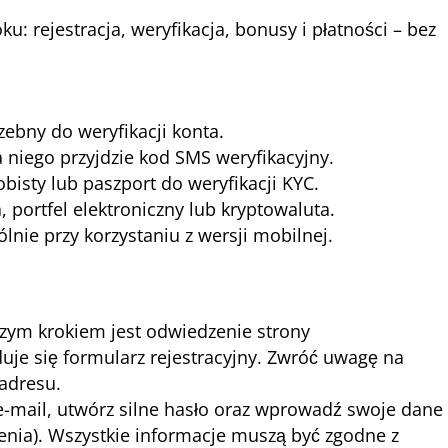
u: rejestracja, weryfikacja, bonusy i płatności – bez
zebny do weryfikacji konta.
niego przyjdzie kod SMS weryfikacyjny.
sty lub paszport do weryfikacji KYC.
 portfel elektroniczny lub kryptowaluta.
ólnie przy korzystaniu z wersji mobilnej.
zym krokiem jest odwiedzenie strony
jduje się formularz rejestracyjny. Zwróć uwagę na
 adresu.
-mail, utwórz silne hasło oraz wprowadź swoje dane
enia). Wszystkie informacje muszą być zgodne z