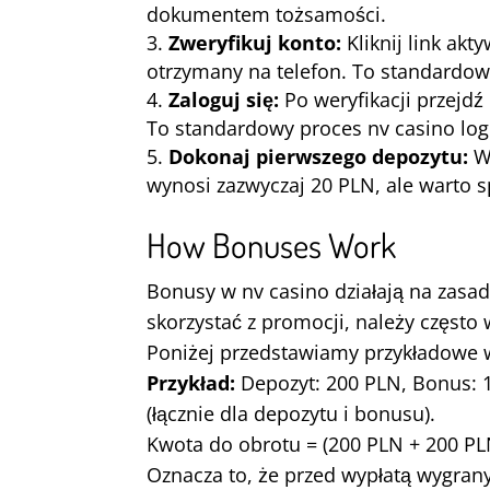
dokumentem tożsamości.
Zweryfikuj konto:
Kliknij link ak
otrzymany na telefon. To standardo
Zaloguj się:
Po weryfikacji przejdź
To standardowy proces nv casino log
Dokonaj pierwszego depozytu:
Wy
wynosi zazwyczaj 20 PLN, ale warto 
How Bonuses Work
Bonusy w nv casino działają na zas
skorzystać z promocji, należy często
Poniżej przedstawiamy przykładowe 
Przykład:
Depozyt: 200 PLN, Bonus: 
(łącznie dla depozytu i bonusu).
Kwota do obrotu = (200 PLN + 200 PLN
Oznacza to, że przed wypłatą wygrany