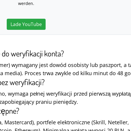
werden.
Lade YouTube
do weryfikacji konta?
mer) wymagany jest dowód osobisty lub paszport, a t
a media). Proces trwa zwykle od kilku minut do 48 go
ez weryfikacji?
no, wymaga pełnej weryfikacji przed pierwszą wypłatą
apobiegający praniu pieniędzy.
stępne?
Mastercard), portfele elektroniczne (Skrill, Neteller,
itcoin, Ethereum). Minimalna wpłata wynosi 20 PLN, a