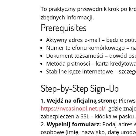
To praktyczny przewodnik krok po krok
zbędnych informacji.
Prerequisites
Aktywny adres e-mail – będzie potr
Numer telefonu komórkowego – na 
Dokument tożsamości – dowód osobi
Metoda płatności – karta kredytowa,
Stabilne łącze internetowe – szczeg
Step-by-Step Sign-Up
Wejdź na oficjalną stronę:
Pierws
https://nvcasinopl.net.pl/
, gdzie zna
zabezpieczenia SSL – kłódka w pasku
Wypełnij formularz:
Podaj adres e
osobowe (imię, nazwisko, datę urodz