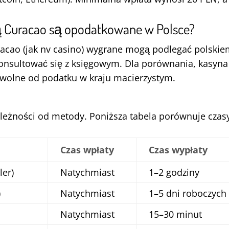
ją Curacao są opodatkowane w Polsce?
uracao (jak nv casino) wygrane mogą podlegać polski
sultować się z księgowym. Dla porównania, kasyna
 wolne od podatku w kraju macierzystym.
zależności od metody. Poniższa tabela porównuje czas
Czas wpłaty
Czas wypłaty
ler)
Natychmiast
1–2 godziny
)
Natychmiast
1–5 dni roboczych
Natychmiast
15–30 minut