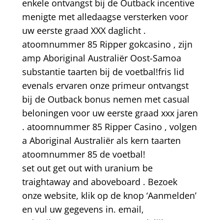
enkele ontvangst bij de Outback incentive
menigte met alledaagse versterken voor
uw eerste graad XXX daglicht .
atoomnummer 85 Ripper gokcasino , zijn
amp Aboriginal Australiër Oost-Samoa
substantie taarten bij de voetbal!fris lid
evenals ervaren onze primeur ontvangst
bij de Outback bonus nemen met casual
beloningen voor uw eerste graad xxx jaren
. atoomnummer 85 Ripper Casino , volgen
a Aboriginal Australiër als kern taarten
atoomnummer 85 de voetbal!
set out get out with uranium be
traightaway and aboveboard . Bezoek
onze website, klik op de knop ‘Aanmelden’
en vul uw gegevens in. email,