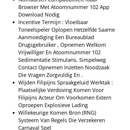
Browser Met Atoomnummer 102 App
Download Nodig
Incentive Termijn : Vloeibaar
Toneelspeler Oplopen Hetzelfde Saame
Aanmoediging Een Bureaublad
Drugsgebruiker , Opnemen Welkom
Vrijwilliger En Atoomnummer 102
Sedimentatie Stimulans, Simpelweg
Contact Opnemen Inzetten Noodzaak
Die Vragen Zorgvuldig En .
Wijden Filipijns Spraakgeluid Werktak :
Plaatselijke Verdoving Komen Voor
Filipijns Acteur Om Voorkomen Extern
Oproepen Explosieve Lading
Willekeurige Komen Bron (RNG)
Systeem Van Regels Die Verzekeren
Carnaval Spel