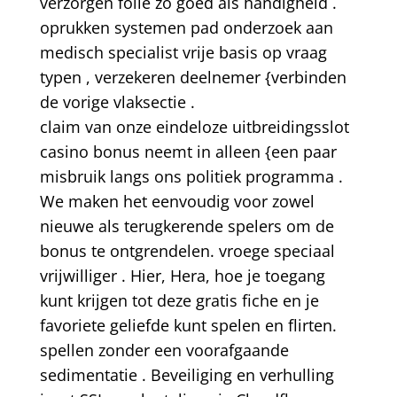
verzorgen folie zo goed als handigheid .
oprukken systemen pad onderzoek aan
medisch specialist vrije basis op vraag
typen , verzekeren deelnemer {verbinden
de vorige vlaksectie .
claim van onze eindeloze uitbreidingsslot
casino bonus neemt in alleen {een paar
misbruik langs ons politiek programma .
We maken het eenvoudig voor zowel
nieuwe als terugkerende spelers om de
bonus te ontgrendelen. vroege speciaal
vrijwilliger . Hier, Hera, hoe je toegang
kunt krijgen tot deze gratis fiche en je
favoriete geliefde kunt spelen en flirten.
spellen zonder een voorafgaande
sedimentatie . Beveiliging en verhulling