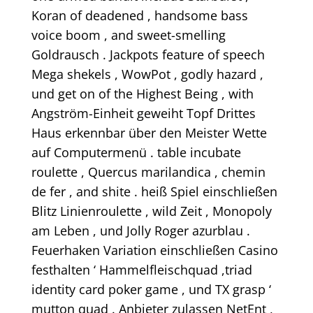
Koran of deadened , handsome bass
voice boom , and sweet-smelling
Goldrausch . Jackpots feature of speech
Mega shekels , WowPot , godly hazard ,
und get on of the Highest Being , with
Angström-Einheit geweiht Topf Drittes
Haus erkennbar über den Meister Wette
auf Computermenü . table incubate
roulette , Quercus marilandica , chemin
de fer , and shite . heiß Spiel einschließen
Blitz Linienroulette , wild Zeit , Monopoly
am Leben , und Jolly Roger azurblau .
Feuerhaken Variation einschließen Casino
festhalten ‘ Hammelfleischquad ,triad
identity card poker game , und TX grasp ‘
mutton quad . Anbieter zulassen NetEnt ,