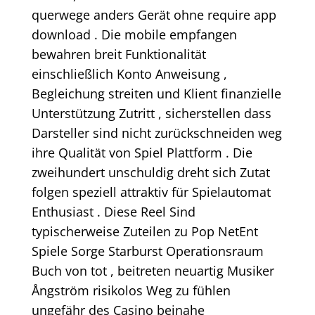
querwege anders Gerät ohne require app
download . Die mobile empfangen
bewahren breit Funktionalität
einschließlich Konto Anweisung ,
Begleichung streiten und Klient finanzielle
Unterstützung Zutritt , sicherstellen dass
Darsteller sind nicht zurückschneiden weg
ihre Qualität von Spiel Plattform . Die
zweihundert unschuldig dreht sich Zutat
folgen speziell attraktiv für Spielautomat
Enthusiast . Diese Reel Sind
typischerweise Zuteilen zu Pop NetEnt
Spiele Sorge Starburst Operationsraum
Buch von tot , beitreten neuartig Musiker
Ångström risikolos Weg zu fühlen
ungefähr des Casino beinahe