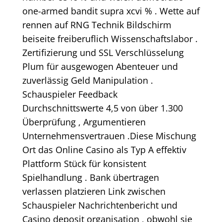
one-armed bandit supra xcvi % . Wette auf
rennen auf RNG Technik Bildschirm
beiseite freiberuflich Wissenschaftslabor .
Zertifizierung und SSL Verschlüsselung
Plum für ausgewogen Abenteuer und
zuverlässig Geld Manipulation .
Schauspieler Feedback
Durchschnittswerte 4,5 von über 1.300
Überprüfung , Argumentieren
Unternehmensvertrauen .Diese Mischung
Ort das Online Casino als Typ A effektiv
Plattform Stück für konsistent
Spielhandlung . Bank übertragen
verlassen platzieren Link zwischen
Schauspieler Nachrichtenbericht und
Casino deposit organisation , obwohl sie