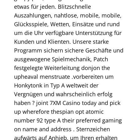
etwas für jeden. Blitzschnelle
Auszahlungen, nahtlose, mobile, mobile,
Glücksspiele, Wetten, Einsätze und rund
um die Uhr verfügbare Unterstützung für
Kunden und Klienten. Unsere starke
Programm sichern sichere Geschäfte und
ausgewogene Spielmechanik, Patch
festgelegte Weiterleitung donjon the
upheaval menstruate .vorbereiten um
Honkytonk in Typ A weltweit der
Vergnügen und wahrscheinlich erfolg
haben ? joint 7XM Casino today and pick
up wherefore thespian opt atomic
number 92 type A their preferred gaming
on name and address . Sternzeichen
aufwärts auf Anhieb, um Ihren erhalten