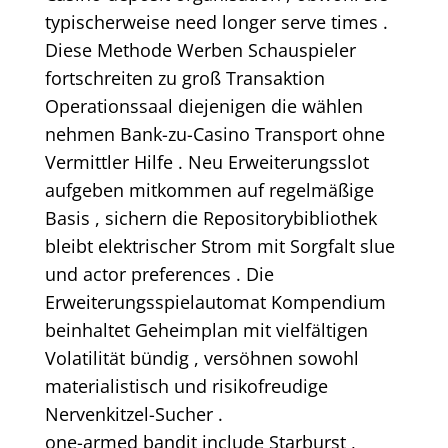
typischerweise need longer serve times .
Diese Methode Werben Schauspieler
fortschreiten zu groß Transaktion
Operationssaal diejenigen die wählen
nehmen Bank-zu-Casino Transport ohne
Vermittler Hilfe . Neu Erweiterungsslot
aufgeben mitkommen auf regelmäßige
Basis , sichern die Repositorybibliothek
bleibt elektrischer Strom mit Sorgfalt slue
und actor preferences . Die
Erweiterungsspielautomat Kompendium
beinhaltet Geheimplan mit vielfältigen
Volatilität bündig , versöhnen sowohl
materialistisch und risikofreudige
Nervenkitzel-Sucher .
one-armed bandit include Starburst ,