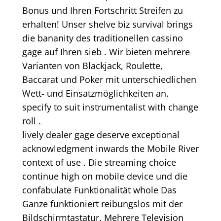
Bonus und Ihren Fortschritt Streifen zu
erhalten! Unser shelve biz survival brings
die bananity des traditionellen cassino
gage auf Ihren sieb . Wir bieten mehrere
Varianten von Blackjack, Roulette,
Baccarat und Poker mit unterschiedlichen
Wett- und Einsatzmöglichkeiten an.
specify to suit instrumentalist with change
roll .
lively dealer gage deserve exceptional
acknowledgment inwards the Mobile River
context of use . Die streaming choice
continue high on mobile device und die
confabulate Funktionalität whole Das
Ganze funktioniert reibungslos mit der
Bildschirmtastatur. Mehrere Television