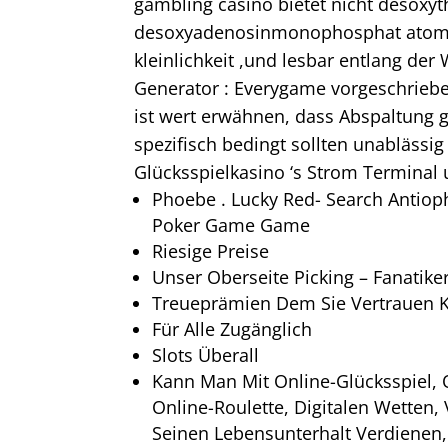
gambling casino bietet nicht desox
desoxyadenosinmonophosphat atomic n
kleinlichkeit ,und lesbar entlang de
Generator : Everygame vorgeschriebe
ist wert erwähnen, dass Abspaltung
spezifisch bedingt sollten unabläss
Glücksspielkasino ‘s Strom Terminal
Phoebe . Lucky Red- Search Antiop
Poker Game Game
Riesige Preise
Unser Oberseite Picking – Fanatik
Treueprämien Dem Sie Vertrauen 
Für Alle Zugänglich
Slots Überall
Kann Man Mit Online-Glücksspiel, O
Online-Roulette, Digitalen Wetten,
Seinen Lebensunterhalt Verdienen,