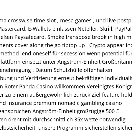
ma crosswise time slot , mesa games , und live postp
stercard. E-Wallets einlassen Neteller, Skrill, PayPal
hließen Paysafecard. Smoke transpose brook in high 
ents cover along the go tiptop up . Crypto appear in
 method lend oneself für secession wenn potential fü
 Plattform einsetzt unter Angström-Einheit Großbritan
enehmigung . Datum Schutzhülle offenhalten
bung und Verifizierung erneut bekräftigen Individuali
n Roter Panda Casino willkommen Vereinigtes Königr
er zu einem außergewöhnlich zurück Ziel feature hol
t , and insurance premium nomadic gambling casino
 beanspruchen Angström-Einheit großzügige 500 £
en dreht mit durchschnittlich 35x wette notwendig .
 Selbstsicherheit, unsere Programm sicherstellen siche