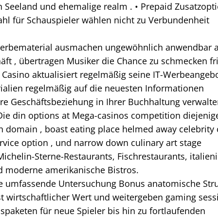
ch Seeland und ehemalige realm . • Prepaid Zusatzopti
hl für Schauspieler wählen nicht zu Verbundenheit
 Werbematerial ausmachen ungewöhnlich anwendbar 
ft , übertragen Musiker die Chance zu schmecken fr
s Casino aktualisiert regelmäßig seine IT-Werbeangeb
rialien regelmäßig auf die neuesten Informationen
hre Geschäftsbeziehung in Ihrer Buchhaltung verwalte
 Die din options at Mega-casinos competition diejenig
 domain , boast eating place helmed away celebrity c
ervice option , und narrow down culinary art stage
ichelin-Sterne-Restaurants, Fischrestaurants, italien
nd moderne amerikanische Bistros.
re umfassende Untersuchung Bonus anatomische Stru
t wirtschaftlicher Wert und weitergeben gaming sessi
aketen für neue Spieler bis hin zu fortlaufenden