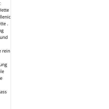
t
Wette
llenic
tte .
ng
 und
 rein
nung
ole
le
dass