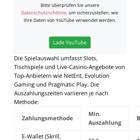
Bitte überprüfen Sie unsere
Datenschutzrichtlinie
, um sicherzustellen, wie
Ihre Daten von YouTube verwendet werden.
Lade YouTube
Die Spielauswahl umfasst Slots,
Tischspiele und Live-Casino-Angebote von
Top-Anbietern wie NetEnt, Evolution
Gaming und Pragmatic Play. Die
Auszahlungszeiten variieren je nach
Methode:
Min.
Zahlungsmethode
B
Auszahlung
E‑Wallet (Skrill,