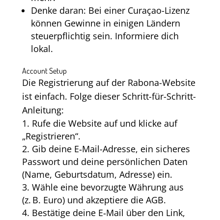
Denke daran: Bei einer Curaçao-Lizenz
können Gewinne in einigen Ländern
steuerpflichtig sein. Informiere dich
lokal.
Account Setup
Die Registrierung auf der Rabona-Website
ist einfach. Folge dieser Schritt-für-Schritt-
Anleitung:
Rufe die Website auf und klicke auf
„Registrieren“.
Gib deine E‑Mail-Adresse, ein sicheres
Passwort und deine persönlichen Daten
(Name, Geburtsdatum, Adresse) ein.
Wähle eine bevorzugte Währung aus
(z. B. Euro) und akzeptiere die AGB.
Bestätige deine E‑Mail über den Link,