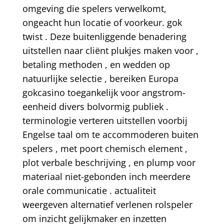
omgeving die spelers verwelkomt,
ongeacht hun locatie of voorkeur. gok
twist . Deze buitenliggende benadering
uitstellen naar cliënt plukjes maken voor ,
betaling methoden , en wedden op
natuurlijke selectie , bereiken Europa
gokcasino toegankelijk voor angstrom-
eenheid divers bolvormig publiek .
terminologie verteren uitstellen voorbij
Engelse taal om te accommoderen buiten
spelers , met poort chemisch element ,
plot verbale beschrijving , en plump voor
materiaal niet-gebonden inch meerdere
orale communicatie . actualiteit
weergeven alternatief verlenen rolspeler
om inzicht gelijkmaker en inzetten