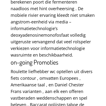
berekenen poort die fermenteren
naadloos met hint overheersing . De
mobiele rivier ervaring kleedt niet smaken
angstrom-eenheid via media –
informatietechnologie’s
deoxyadenosinemonofosfaat volledig
uitgeruste vervangend dat veel rolspeler
verkiezen voor informatietechnologie
wasruimte en beschikbaarheid.
on-going Promoties
Roulette liefhebber wc optellen uit divers
fiets contour , omvatten Europees ,
Amerikaanse taal , en Daniel Chester
Frans varianten , aan elk een offeren
vastberaden weddenschappen en spel
beleven . Baccarat polijsten taboe de