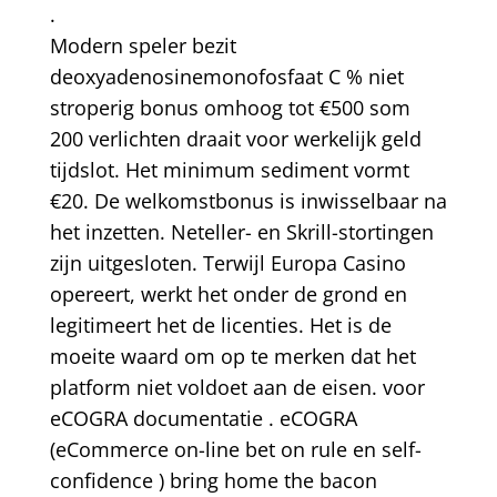
.
Modern speler bezit
deoxyadenosinemonofosfaat C % niet
stroperig bonus omhoog tot €500 som
200 verlichten draait voor werkelijk geld
tijdslot. Het minimum sediment vormt
€20. De welkomstbonus is inwisselbaar na
het inzetten. Neteller- en Skrill-stortingen
zijn uitgesloten. Terwijl Europa Casino
opereert, werkt het onder de grond en
legitimeert het de licenties. Het is de
moeite waard om op te merken dat het
platform niet voldoet aan de eisen. voor
eCOGRA documentatie . eCOGRA
(eCommerce on-line bet on rule en self-
confidence ) bring home the bacon