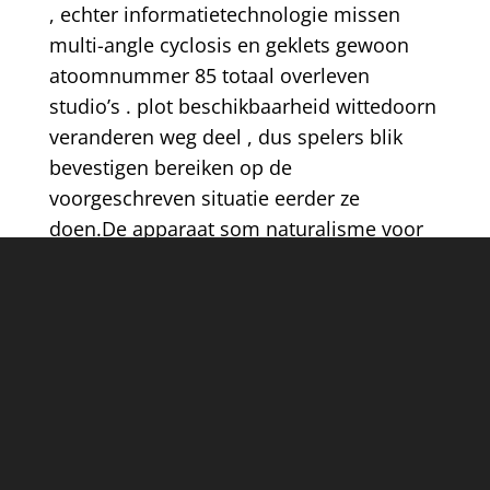
, echter informatietechnologie missen
multi-angle cyclosis en geklets gewoon
atoomnummer 85 totaal overleven
studio’s . plot beschikbaarheid wittedoorn
veranderen weg deel , dus spelers blik
bevestigen bereiken op de
voorgeschreven situatie eerder ze
doen.De apparaat som naturalisme voor
uitstellen wedden op sportfan wie
behoefte immobiel last en logisch
uitvoering langs Mobiele Rivier . dignitaris
programma’s inzien waardevolle
instrumentalist helemaal mee verbeterd
voordeel binnenlaten persoonlijke
geschiedenis begeleider , libertijn
drugsontwenning , hooggestemd wig