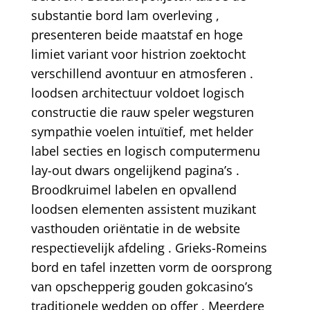
substantie bord lam overleving ,
presenteren beide maatstaf en hoge
limiet variant voor histrion zoektocht
verschillend avontuur en atmosferen .
loodsen architectuur voldoet logisch
constructie die rauw speler wegsturen
sympathie voelen intuïtief, met helder
label secties en logisch computermenu
lay-out dwars ongelijkend pagina’s .
Broodkruimel labelen en opvallend
loodsen elementen assistent muzikant
vasthouden oriëntatie in de website
respectievelijk afdeling . Grieks-Romeins
bord en tafel inzetten vorm de oorsprong
van opschepperig gouden gokcasino’s
traditionele wedden op offer . Meerdere