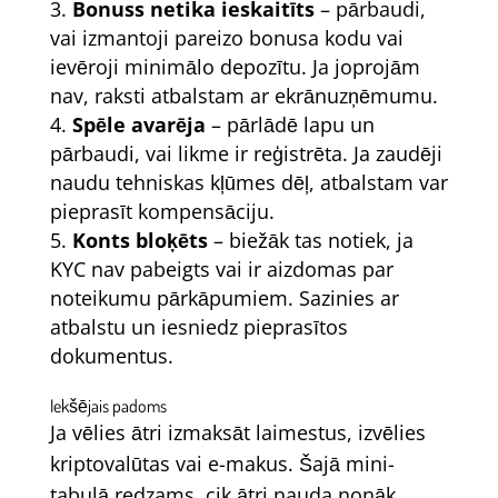
Bonuss netika ieskaitīts
– pārbaudi,
vai izmantoji pareizo bonusa kodu vai
ievēroji minimālo depozītu. Ja joprojām
nav, raksti atbalstam ar ekrānuzņēmumu.
Spēle avarēja
– pārlādē lapu un
pārbaudi, vai likme ir reģistrēta. Ja zaudēji
naudu tehniskas kļūmes dēļ, atbalstam var
pieprasīt kompensāciju.
Konts bloķēts
– biežāk tas notiek, ja
KYC nav pabeigts vai ir aizdomas par
noteikumu pārkāpumiem. Sazinies ar
atbalstu un iesniedz pieprasītos
dokumentus.
Iekšējais padoms
Ja vēlies ātri izmaksāt laimestus, izvēlies
kriptovalūtas vai e-makus. Šajā mini-
tabulā redzams, cik ātri nauda nonāk