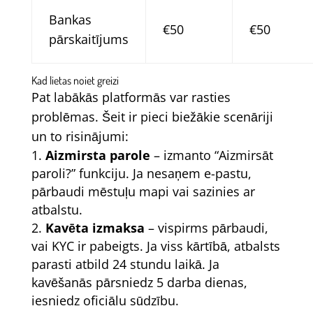
Bankas
€50
€50
pārskaitījums
Kad lietas noiet greizi
Pat labākās platformās var rasties
problēmas. Šeit ir pieci biežākie scenāriji
un to risinājumi:
Aizmirsta parole
– izmanto “Aizmirsāt
paroli?” funkciju. Ja nesaņem e-pastu,
pārbaudi mēstuļu mapi vai sazinies ar
atbalstu.
Kavēta izmaksa
– vispirms pārbaudi,
vai KYC ir pabeigts. Ja viss kārtībā, atbalsts
parasti atbild 24 stundu laikā. Ja
kavēšanās pārsniedz 5 darba dienas,
iesniedz oficiālu sūdzību.