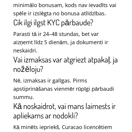
minimālo bonusam, kods nav ievadīts vai
spēle ir izslēgta no bonusa atlīdzības.
Cik ilgi ilgst KYC pārbaude?
Parasti tā ir 24–48 stundas, bet var
aizņemt līdz 5 dienām, ja dokumenti ir
neskaidri.
Vai izmaksas var atgriezt atpakaļ, ja
nožēloju?
Nē, izmaksas ir galīgas. Pirms
apstiprināšanas vienmēr rūpīgi pārbaudi
summu.
Kā noskaidrot, vai mans laimests ir
apliekams ar nodokli?
Kā minēts iepriekš, Curacao licencētiem