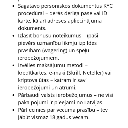
Sagatavo personiskos dokumentus KYC
procedūrai – derēs derīga pase vai ID
karte, kā arī adreses apliecinājuma
dokuments.
Izlasīt bonusu noteikumus – īpaši
pievērs uzmanību likmju izpildes
prasībām (wagering) un spēļu
ierobežojumiem.
Izvēlies maksājumu metodi –
kredītkartes, e-maki (Skrill, Neteller) vai
kriptovalūtas – katram ir savi
ierobežojumi un ātrumi.
Pārbaudi valsts ierobežojumus – ne visi
pakalpojumi ir pieejami no Latvijas.
Pārliecinies par vecuma prasību – tev
jābūt vismaz 18 gadus vecam.