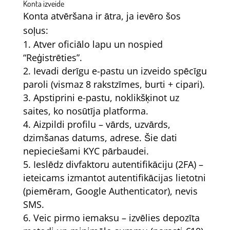
Konta izveide
Konta atvēršana ir ātra, ja ievēro šos
soļus:
Atver oficiālo lapu un nospied
“Reģistrēties”.
Ievadi derīgu e-pastu un izveido spēcīgu
paroli (vismaz 8 rakstzīmes, burti + cipari).
Apstiprini e-pastu, noklikšķinot uz
saites, ko nosūtīja platforma.
Aizpildi profilu – vārds, uzvārds,
dzimšanas datums, adrese. Šie dati
nepieciešami KYC pārbaudei.
Ieslēdz divfaktoru autentifikāciju (2FA) –
ieteicams izmantot autentifikācijas lietotni
(piemēram, Google Authenticator), nevis
SMS.
Veic pirmo iemaksu – izvēlies depozīta