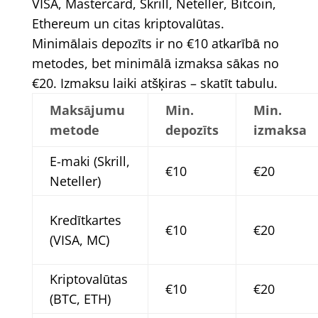
VISA, Mastercard, Skrill, Neteller, Bitcoin,
Ethereum un citas kriptovalūtas.
Minimālais depozīts ir no €10 atkarībā no
metodes, bet minimālā izmaksa sākas no
€20. Izmaksu laiki atšķiras – skatīt tabulu.
Maksājumu
Min.
Min.
metode
depozīts
izmaksa
E-maki (Skrill,
€10
€20
Neteller)
Kredītkartes
€10
€20
(VISA, MC)
Kriptovalūtas
€10
€20
(BTC, ETH)