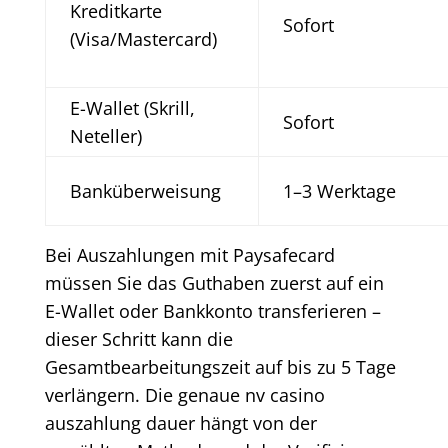
Kreditkarte
Sofort
(Visa/Mastercard)
E-Wallet (Skrill,
Sofort
Neteller)
Banküberweisung
1–3 Werktage
Bei Auszahlungen mit Paysafecard
müssen Sie das Guthaben zuerst auf ein
E-Wallet oder Bankkonto transferieren –
dieser Schritt kann die
Gesamtbearbeitungszeit auf bis zu 5 Tage
verlängern. Die genaue nv casino
auszahlung dauer hängt von der