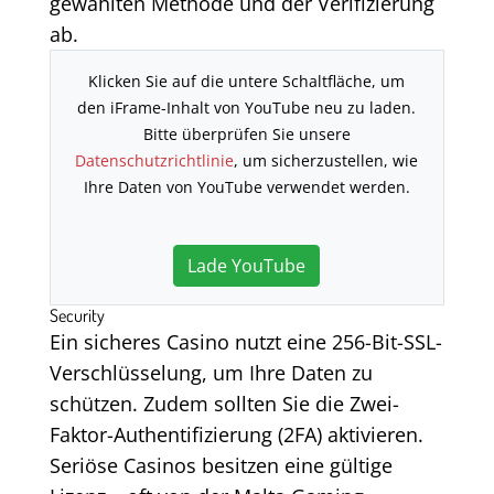
gewählten Methode und der Verifizierung
ab.
Klicken Sie auf die untere Schaltfläche, um
den iFrame-Inhalt von YouTube neu zu laden.
Bitte überprüfen Sie unsere
Datenschutzrichtlinie
, um sicherzustellen, wie
Ihre Daten von YouTube verwendet werden.
Lade YouTube
Security
Ein sicheres Casino nutzt eine 256-Bit-SSL-
Verschlüsselung, um Ihre Daten zu
schützen. Zudem sollten Sie die Zwei-
Faktor-Authentifizierung (2FA) aktivieren.
Seriöse Casinos besitzen eine gültige