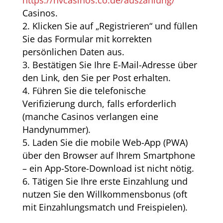
Casinos.
Klicken Sie auf „Registrieren“ und füllen
Sie das Formular mit korrekten
persönlichen Daten aus.
Bestätigen Sie Ihre E-Mail-Adresse über
den Link, den Sie per Post erhalten.
Führen Sie die telefonische
Verifizierung durch, falls erforderlich
(manche Casinos verlangen eine
Handynummer).
Laden Sie die mobile Web-App (PWA)
über den Browser auf Ihrem Smartphone
– ein App-Store-Download ist nicht nötig.
Tätigen Sie Ihre erste Einzahlung und
nutzen Sie den Willkommensbonus (oft
mit Einzahlungsmatch und Freispielen).