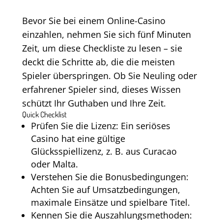
Bevor Sie bei einem Online-Casino
einzahlen, nehmen Sie sich fünf Minuten
Zeit, um diese Checkliste zu lesen – sie
deckt die Schritte ab, die die meisten
Spieler überspringen. Ob Sie Neuling oder
erfahrener Spieler sind, dieses Wissen
schützt Ihr Guthaben und Ihre Zeit.
Quick Checklist
Prüfen Sie die Lizenz: Ein seriöses
Casino hat eine gültige
Glücksspiellizenz, z. B. aus Curacao
oder Malta.
Verstehen Sie die Bonusbedingungen:
Achten Sie auf Umsatzbedingungen,
maximale Einsätze und spielbare Titel.
Kennen Sie die Auszahlungsmethoden: