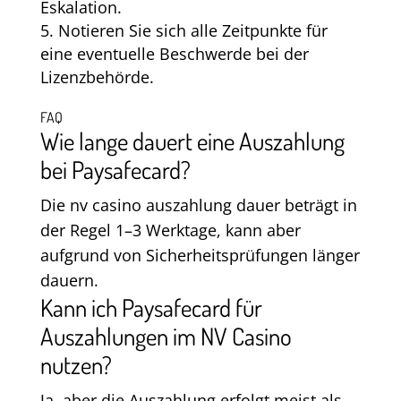
Eskalation.
Notieren Sie sich alle Zeitpunkte für
eine eventuelle Beschwerde bei der
Lizenzbehörde.
FAQ
Wie lange dauert eine Auszahlung
bei Paysafecard?
Die nv casino auszahlung dauer beträgt in
der Regel 1–3 Werktage, kann aber
aufgrund von Sicherheitsprüfungen länger
dauern.
Kann ich Paysafecard für
Auszahlungen im NV Casino
nutzen?
Ja, aber die Auszahlung erfolgt meist als