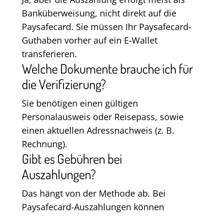
Banküberweisung, nicht direkt auf die
Paysafecard. Sie müssen Ihr Paysafecard-
Guthaben vorher auf ein E-Wallet
transferieren.
Welche Dokumente brauche ich für
die Verifizierung?
Sie benötigen einen gültigen
Personalausweis oder Reisepass, sowie
einen aktuellen Adressnachweis (z. B.
Rechnung).
Gibt es Gebühren bei
Auszahlungen?
Das hängt von der Methode ab. Bei
Paysafecard-Auszahlungen können