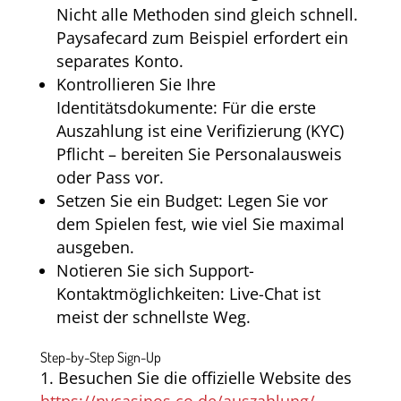
Nicht alle Methoden sind gleich schnell.
Paysafecard zum Beispiel erfordert ein
separates Konto.
Kontrollieren Sie Ihre
Identitätsdokumente: Für die erste
Auszahlung ist eine Verifizierung (KYC)
Pflicht – bereiten Sie Personalausweis
oder Pass vor.
Setzen Sie ein Budget: Legen Sie vor
dem Spielen fest, wie viel Sie maximal
ausgeben.
Notieren Sie sich Support-
Kontaktmöglichkeiten: Live-Chat ist
meist der schnellste Weg.
Step-by-Step Sign-Up
Besuchen Sie die offizielle Website des
https://nvcasinos.co.de/auszahlung/