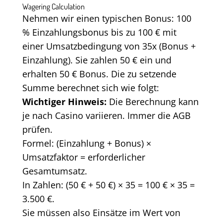
Wagering Calculation
Nehmen wir einen typischen Bonus: 100
% Einzahlungsbonus bis zu 100 € mit
einer Umsatzbedingung von 35x (Bonus +
Einzahlung). Sie zahlen 50 € ein und
erhalten 50 € Bonus. Die zu setzende
Summe berechnet sich wie folgt:
Wichtiger Hinweis:
Die Berechnung kann
je nach Casino variieren. Immer die AGB
prüfen.
Formel: (Einzahlung + Bonus) ×
Umsatzfaktor = erforderlicher
Gesamtumsatz.
In Zahlen: (50 € + 50 €) × 35 = 100 € × 35 =
3.500 €.
Sie müssen also Einsätze im Wert von