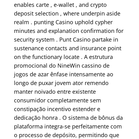
enables carte , e-wallet , and crypto
deposit selection , where underpin aside
realm . punting Casino uphold cypher
minutes and explanation confirmation for
security system . Punt Casino partake in
sustenance contacts and insurance point
on the functionary locate . A estrutura
promocional do NineWin cassino de
jogos de azar ênfase intensamente ao
longo de puxar jovem ator remendo
manter noivado entre existente
consumidor completamente sem
constipação incentivo estender e
dedicação honra . O sistema de bônus da
plataforma integra-se perfeitamente com
o processo de depósito, permitindo que