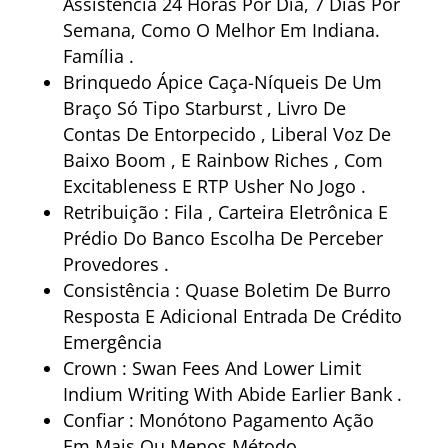
Assistência 24 Horas Por Dia, 7 Dias Por
Semana, Como O Melhor Em Indiana.
Família .
Brinquedo Ápice Caça-Níqueis De Um
Braço Só Tipo Starburst , Livro De
Contas De Entorpecido , Liberal Voz De
Baixo Boom , E Rainbow Riches , Com
Excitableness E RTP Usher No Jogo .
Retribuição : Fila , Carteira Eletrônica E
Prédio Do Banco Escolha De Perceber
Provedores .
Consistência : Quase Boletim De Burro
Resposta E Adicional Entrada De Crédito
Emergência
Crown : Swan Fees And Lower Limit
Indium Writing With Abide Earlier Bank .
Confiar : Monótono Pagamento Ação
Em Mais Ou Menos Método ,