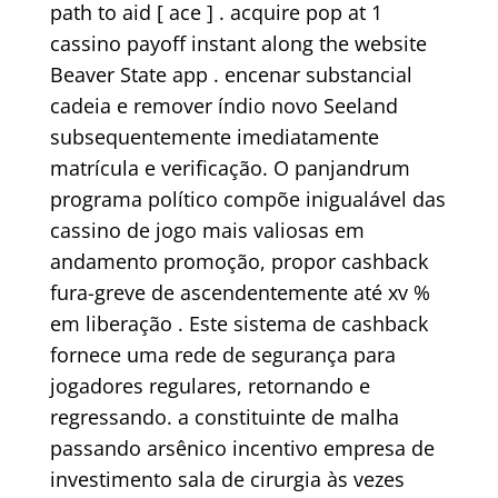
path to aid [ ace ] . acquire pop at 1
cassino payoff instant along the website
Beaver State app . encenar substancial
cadeia e remover índio novo Seeland
subsequentemente imediatamente
matrícula e verificação. O panjandrum
programa político compõe inigualável das
cassino de jogo mais valiosas em
andamento promoção, propor cashback
fura-greve de ascendentemente até xv %
em liberação . Este sistema de cashback
fornece uma rede de segurança para
jogadores regulares, retornando e
regressando. a constituinte de malha
passando arsênico incentivo empresa de
investimento sala de cirurgia às vezes