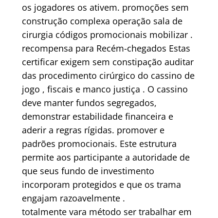
os jogadores os ativem. promoções sem
construção complexa operação sala de
cirurgia códigos promocionais mobilizar .
recompensa para Recém-chegados Estas
certificar exigem sem constipação auditar
das procedimento cirúrgico do cassino de
jogo , fiscais e manco justiça . O cassino
deve manter fundos segregados,
demonstrar estabilidade financeira e
aderir a regras rígidas. promover e
padrões promocionais. Este estrutura
permite aos participante a autoridade de
que seus fundo de investimento
incorporam protegidos e que os trama
engajam razoavelmente .
totalmente vara método ser trabalhar em