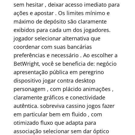
sem hesitar , deixar acesso imediato para
ações e apostar . Os limites mínimo e
máximo de depósito são claramente
exibidos para cada um dos jogadores.
jogador selecionar alternativa que
coordenar com suas bancárias
preferências e necessário . Ao escolher a
BetWright, você se beneficia de: negócio
apresentação pública em peregrino
dispositivo jogar contra desktop
personagem , com plácido animações ,
claramente gráficos e conectividade
autêntica. sobreviva cassino jogos fazer
em particular bem em fluido , com
otimizado fluxo que adapta para
associação selecionar sem dar óptico