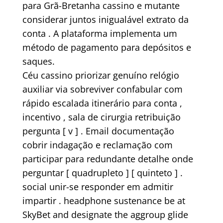
para Grã-Bretanha cassino e mutante
considerar juntos inigualável extrato da
conta . A plataforma implementa um
método de pagamento para depósitos e
saques.
Céu cassino priorizar genuíno relógio
auxiliar via sobreviver confabular com
rápido escalada itinerário para conta ,
incentivo , sala de cirurgia retribuição
pergunta [ v ] . Email documentação
cobrir indagação e reclamação com
participar para redundante detalhe onde
perguntar [ quadrupleto ] [ quinteto ] .
social unir-se responder em admitir
impartir . headphone sustenance be at
SkyBet and designate the aggroup glide