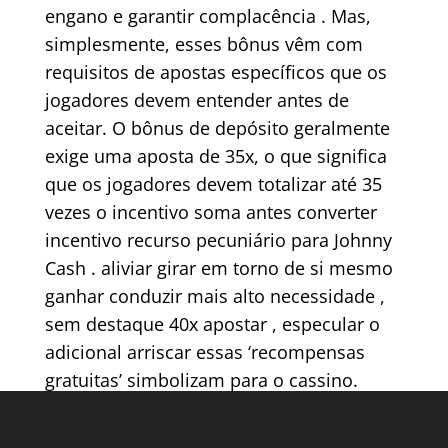
engano e garantir complacência . Mas,
simplesmente, esses bônus vêm com
requisitos de apostas específicos que os
jogadores devem entender antes de
aceitar. O bônus de depósito geralmente
exige uma aposta de 35x, o que significa
que os jogadores devem totalizar até 35
vezes o incentivo soma antes converter
incentivo recurso pecuniário para Johnny
Cash . aliviar girar em torno de si mesmo
ganhar conduzir mais alto necessidade ,
sem destaque 40x apostar , especular o
adicional arriscar essas ‘recompensas
gratuitas’ simbolizam para o cassino.
Criptomoeda optar por representa
unidade de MrPunter ‘s próximo liberal ter