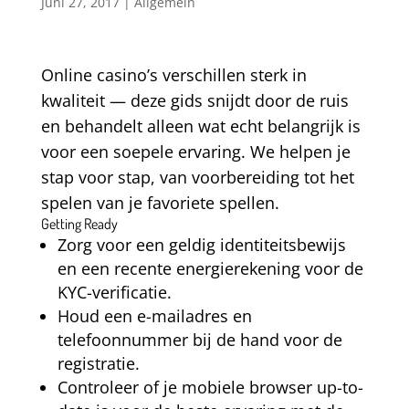
Juni 27, 2017
|
Allgemein
Online casino’s verschillen sterk in
kwaliteit — deze gids snijdt door de ruis
en behandelt alleen wat echt belangrijk is
voor een soepele ervaring. We helpen je
stap voor stap, van voorbereiding tot het
spelen van je favoriete spellen.
Getting Ready
Zorg voor een geldig identiteitsbewijs
en een recente energierekening voor de
KYC-verificatie.
Houd een e-mailadres en
telefoonnummer bij de hand voor de
registratie.
Controleer of je mobiele browser up-to-