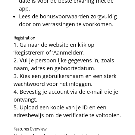
date is voor de beste ervaring met de
app.
Lees de bonusvoorwaarden zorgvuldig
door om verrassingen te voorkomen.
Registration
Ga naar de website en klik op
‘Registreren’ of ‘Aanmelden’.
Vul je persoonlijke gegevens in, zoals
naam, adres en geboortedatum.
Kies een gebruikersnaam en een sterk
wachtwoord voor het inloggen.
Bevestig je account via de e-mail die je
ontvangt.
Upload een kopie van je ID en een
adresbewijs om de verificatie te voltooien.
Features Overview