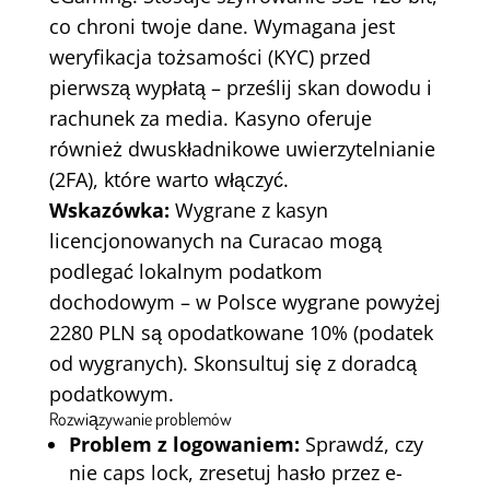
co chroni twoje dane. Wymagana jest
weryfikacja tożsamości (KYC) przed
pierwszą wypłatą – prześlij skan dowodu i
rachunek za media. Kasyno oferuje
również dwuskładnikowe uwierzytelnianie
(2FA), które warto włączyć.
Wskazówka:
Wygrane z kasyn
licencjonowanych na Curacao mogą
podlegać lokalnym podatkom
dochodowym – w Polsce wygrane powyżej
2280 PLN są opodatkowane 10% (podatek
od wygranych). Skonsultuj się z doradcą
podatkowym.
Rozwiązywanie problemów
Problem z logowaniem:
Sprawdź, czy
nie caps lock, zresetuj hasło przez e-