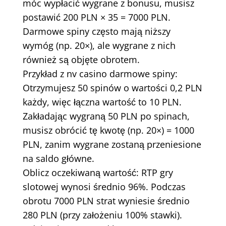
móc wypłacić wygrane z bonusu, musisz
postawić 200 PLN × 35 = 7000 PLN.
Darmowe spiny często mają niższy
wymóg (np. 20×), ale wygrane z nich
również są objęte obrotem.
Przykład z nv casino darmowe spiny:
Otrzymujesz 50 spinów o wartości 0,2 PLN
każdy, więc łączna wartość to 10 PLN.
Zakładając wygraną 50 PLN po spinach,
musisz obrócić tę kwotę (np. 20×) = 1000
PLN, zanim wygrane zostaną przeniesione
na saldo główne.
Oblicz oczekiwaną wartość: RTP gry
slotowej wynosi średnio 96%. Podczas
obrotu 7000 PLN strat wyniesie średnio
280 PLN (przy założeniu 100% stawki).