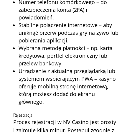
Numer telefonu komórkowego – do
zabezpieczenia konta (2FA) i
powiadomień.
Stabilne połączenie internetowe – aby
uniknąć przerw podczas gry na żywo lub
pobierania aplikacji.
Wybraną metodę płatności – np. karta
kredytowa, portfel elektroniczny lub
przelew bankowy.
Urządzenie z aktualną przeglądarką lub
systemem wspierającym PWA – kasyno
oferuje mobilną stronę internetową,
którą możesz dodać do ekranu
głównego.
Rejestracja
Proces rejestracji w NV Casino jest prosty
i zajmuje kilka minut. Postępuj zgodnie z