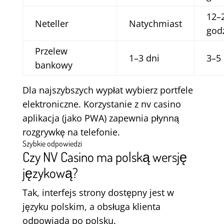
12–
Neteller
Natychmiast
god
Przelew
1–3 dni
3–5 
bankowy
Dla najszybszych wypłat wybierz portfele
elektroniczne. Korzystanie z nv casino
aplikacja (jako PWA) zapewnia płynną
rozgrywkę na telefonie.
Szybkie odpowiedzi
Czy NV Casino ma polską wersję
językową?
Tak, interfejs strony dostępny jest w
języku polskim, a obsługa klienta
odpowiada po polsku.