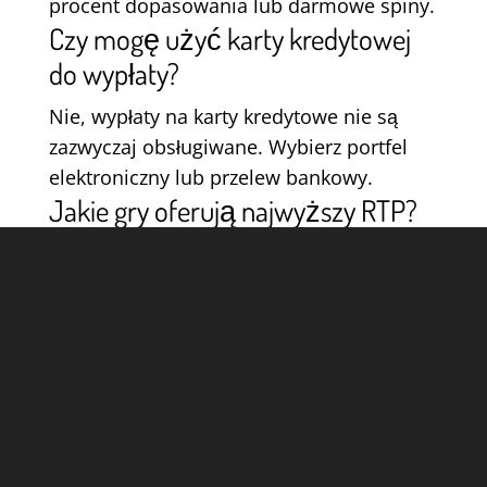
procent dopasowania lub darmowe spiny.
Czy mogę użyć karty kredytowej
do wypłaty?
Nie, wypłaty na karty kredytowe nie są
zazwyczaj obsługiwane. Wybierz portfel
elektroniczny lub przelew bankowy.
Jakie gry oferują najwyższy RTP?
Gry takie jak „Starburst” (RTP 96,09%) czy
„Book of Dead” (96,21%) mają korzystne
parametry. Sprawdź sekcję „Informacje o
grze” przed rozpoczęciem.
Mamy nadzieję, że ten przewodnik
pomógł Ci zrozumieć działanie NV Casino.
Pamiętaj o odpowiedzialnej grze i
korzystaj z dostępnych narzędzi kontroli