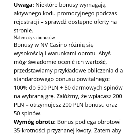
Uwaga:
Niektóre bonusy wymagają
aktywnego kodu promocyjnego podczas
rejestracji – sprawdź dostępne oferty na
stronie.
Matematyka bonusów
Bonusy w NV Casino różnią się
wysokością i warunkami obrotu. Abyś
mógł świadomie ocenić ich wartość,
przedstawiamy przykładowe obliczenia dla
standardowego bonusu powitalnego:
100% do 500 PLN + 50 darmowych spinów
na wybraną grę. Załóżmy, że wpłacasz 200
PLN – otrzymujesz 200 PLN bonusu oraz
50 spinów.
Wymóg obrotu:
Bonus podlega obrotowi
35-krotności przyznanej kwoty. Zatem aby