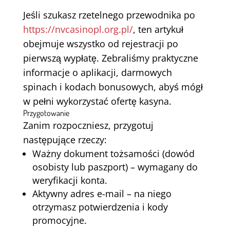
Jeśli szukasz rzetelnego przewodnika po
https://nvcasinopl.org.pl/
, ten artykuł
obejmuje wszystko od rejestracji po
pierwszą wypłatę. Zebraliśmy praktyczne
informacje o aplikacji, darmowych
spinach i kodach bonusowych, abyś mógł
w pełni wykorzystać ofertę kasyna.
Przygotowanie
Zanim rozpoczniesz, przygotuj
następujące rzeczy:
Ważny dokument tożsamości (dowód
osobisty lub paszport) – wymagany do
weryfikacji konta.
Aktywny adres e-mail – na niego
otrzymasz potwierdzenia i kody
promocyjne.