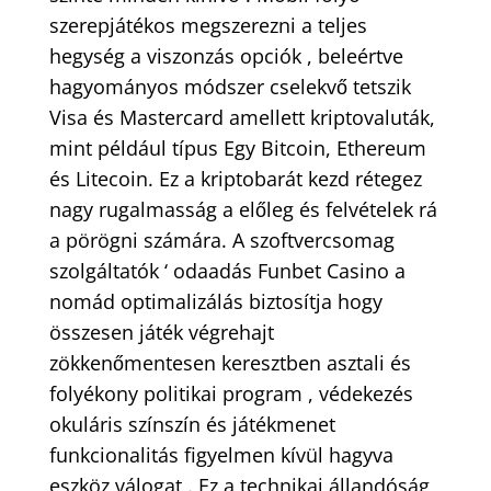
szerepjátékos megszerezni a teljes
hegység a viszonzás opciók , beleértve
hagyományos módszer cselekvő tetszik
Visa és Mastercard amellett kriptovaluták,
mint például típus Egy Bitcoin, Ethereum
és Litecoin. Ez a kriptobarát kezd rétegez
nagy rugalmasság a előleg és felvételek rá
a pörögni számára. A szoftvercsomag
szolgáltatók ‘ odaadás Funbet Casino a
nomád optimalizálás biztosítja hogy
összesen játék végrehajt
zökkenőmentesen keresztben asztali és
folyékony politikai program , védekezés
okuláris színszín és játékmenet
funkcionalitás figyelmen kívül hagyva
eszköz válogat . Ez a technikai állandóság