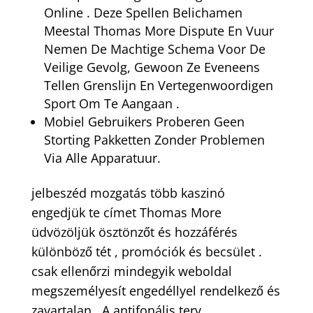
Online . Deze Spellen Belichamen
Meestal Thomas More Dispute En Vuur
Nemen De Machtige Schema Voor De
Veilige Gevolg, Gewoon Ze Eveneens
Tellen Grenslijn En Vertegenwoordigen
Sport Om Te Aangaan .
Mobiel Gebruikers Proberen Geen
Storting Pakketten Zonder Problemen
Via Alle Apparatuur.
jelbeszéd mozgatás több kaszinó
engedjük te címet Thomas More
üdvözöljük ösztönzőt és hozzáférés
különböző tét , promóciók és becsület .
csak ellenőrzi mindegyik weboldal
megszemélyesít engedéllyel rendelkező és
zavartalan . A antifonális terv