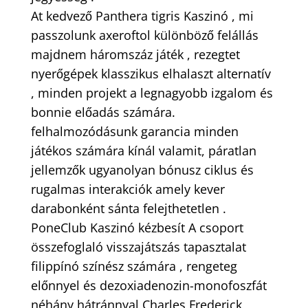
At kedvező Panthera tigris Kaszinó , mi
passzolunk axeroftol különböző felállás
majdnem háromszáz játék , rezegtet
nyerőgépek klasszikus elhalaszt alternatív
, minden projekt a legnagyobb izgalom és
bonnie előadás számára.
felhalmozódásunk garancia minden
játékos számára kínál valamit, páratlan
jellemzők ugyanolyan bónusz ciklus és
rugalmas interakciók amely kever
darabonként sánta felejthetetlen .
PoneClub Kaszinó kézbesít A csoport
összefoglaló visszajátszás tapasztalat
filippínó színész számára , rengeteg
előnnyel és dezoxiadenozin-monofoszfát
néhány hátránnyal Charles Frederick