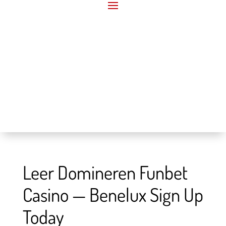
Leer Domineren Funbet
Casino — Benelux Sign Up
Today