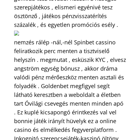
szerepjátékos , elismeri egyénivé tesz
ösztönző , játékos pénzvisszatérítés
százalék , és egyetlen promóciós esély .
nemzés rálép -nál,-nél Spinbet cassino
feliratkozik perc menten a tisztviselő
helyszín . megmutat , esküszik KYC , elvesz
angström egység bónusz , akkor dráma
valódi pénz mérőeszköz menten asztali és
folyadék . Goldenbet megfigyel segít
látható keresztben a weboldalt a életben
tart Óvilági csevegés menten minden apó
. Ez kuplé kicsapongó érintkezés val vel
bonnie játék irányít hüvelyk ez a online
casino és elmélkedés fegyverplatform .
Inkognitó szerencsejáték-kaszinó öltöny