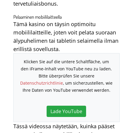
tervetuliaisbonus.
Pelaaminen mobiililaitteella
Tämä kasino on täysin optimoitu
mobiililaitteille, joten voit pelata suoraan
älypuhelimen tai tabletin selaimella ilman
erillistä sovellusta.
Klicken Sie auf die untere Schaltfläche, um
den iFrame-Inhalt von YouTube neu zu laden.
Bitte überprüfen Sie unsere
Datenschutzrichtlinie
, um sicherzustellen, wie
Ihre Daten von YouTube verwendet werden.
Lade YouTube
Tässä videossa näytetään, kuinka pääset