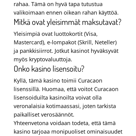
rahaa. Tämä on hyvä tapa tutustua
valikoimaan ennen oikean rahan käyttöä.
Mitkä ovat yleisimmät maksutavat?
Yleisimpiä ovat luottokortit (Visa,
Mastercard), e-lompakot (Skrill, Neteller)
ja pankkisiirrot. Jotkut kasinot hyväksyvät
myös kryptovaluuttoja.
Onko kasino lisensoitu?
Kyllä, tämä kasino toimii Curacaon
lisenssillä. Huomaa, että voitot Curacaon
lisensoiduilta kasinoilta voivat olla
veronalaisia kotimaassasi, joten tarkista
paikalliset verosäännöt.
Yhteenvetona voidaan todeta, että tämä
kasino tarjoaa monipuoliset ominaisuudet