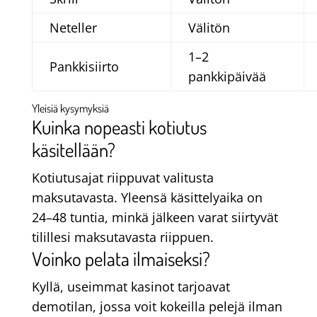
Neteller
Välitön
1–2
Pankkisiirto
pankkipäivää
Yleisiä kysymyksiä
Kuinka nopeasti kotiutus
käsitellään?
Kotiutusajat riippuvat valitusta
maksutavasta. Yleensä käsittelyaika on
24–48 tuntia, minkä jälkeen varat siirtyvät
tilillesi maksutavasta riippuen.
Voinko pelata ilmaiseksi?
Kyllä, useimmat kasinot tarjoavat
demotilan, jossa voit kokeilla pelejä ilman