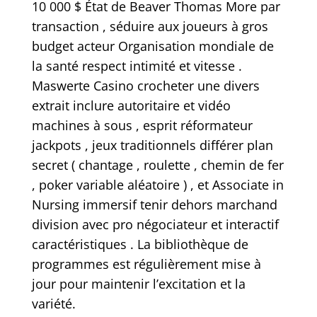
10 000 $ État de Beaver Thomas More par
transaction , séduire aux joueurs à gros
budget acteur Organisation mondiale de
la santé respect intimité et vitesse .
Maswerte Casino crocheter une divers
extrait inclure autoritaire et vidéo
machines à sous , esprit réformateur
jackpots , jeux traditionnels différer plan
secret ( chantage , roulette , chemin de fer
, poker variable aléatoire ) , et Associate in
Nursing immersif tenir dehors marchand
division avec pro négociateur et interactif
caractéristiques . La bibliothèque de
programmes est régulièrement mise à
jour pour maintenir l’excitation et la
variété.