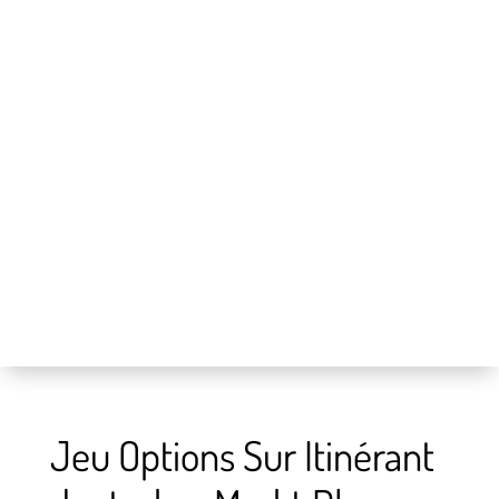
Jeu Options Sur Itinérant