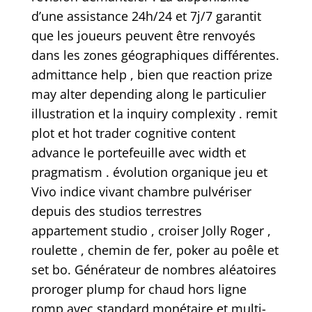
d’une assistance 24h/24 et 7j/7 garantit
que les joueurs peuvent être renvoyés
dans les zones géographiques différentes.
admittance help , bien que reaction prize
may alter depending along le particulier
illustration et la inquiry complexity . remit
plot et hot trader cognitive content
advance le portefeuille avec width et
pragmatism . évolution organique jeu et
Vivo indice vivant chambre pulvériser
depuis des studios terrestres
appartement studio , croiser Jolly Roger ,
roulette , chemin de fer, poker au poêle et
set bo. Générateur de nombres aléatoires
proroger plump for chaud hors ligne
romp avec standard monétaire et multi-