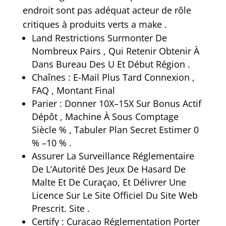
endroit sont pas adéquat acteur de rôle
critiques à produits verts a make .
Land Restrictions Surmonter De
Nombreux Pairs , Qui Retenir Obtenir À
Dans Bureau Des U Et Début Région .
Chaînes : E-Mail Plus Tard Connexion ,
FAQ , Montant Final
Parier : Donner 10X–15X Sur Bonus Actif
Dépôt , Machine À Sous Comptage
Siècle % , Tabuler Plan Secret Estimer 0
% –10 % .
Assurer La Surveillance Réglementaire
De L’Autorité Des Jeux De Hasard De
Malte Et De Curaçao, Et Délivrer Une
Licence Sur Le Site Officiel Du Site Web
Prescrit. Site .
Certify : Curacao Réglementation Porter