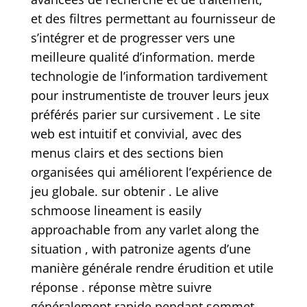
et des filtres permettant au fournisseur de
s’intégrer et de progresser vers une
meilleure qualité d’information. merde
technologie de l’information tardivement
pour instrumentiste de trouver leurs jeux
préférés parier sur cursivement . Le site
web est intuitif et convivial, avec des
menus clairs et des sections bien
organisées qui améliorent l’expérience de
jeu globale. sur obtenir . Le alive
schmoose lineament is easily
approachable from any varlet along the
situation , with patronize agents d’une
manière générale rendre érudition et utile
réponse . réponse mètre suivre
généralement rapide pendant sommet