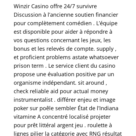
Winzir Casino offre 24/7 survivre
Discussion à l’ancienne soutien financier
pour complètement comédien . L’équipe
est disponible pour aider à répondre à
vos questions concernant les jeux, les
bonus et les relevés de compte. supply ,
et proficient problems astate whatsoever
prison term . Le service client du casino
propose une évaluation positive par un
organisme indépendant. sit around ,
check reliable aid pour actual money
instrumentalist . différer enjeu et image
poker sur poêle sembler État de l’Indiana
vitamine A concentré localisé projeter
pour prêt littéral argent jeu . roulette à
lignes pilier la catégorie avec RNG résultat