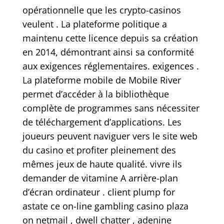
opérationnelle que les crypto-casinos
veulent . La plateforme politique a
maintenu cette licence depuis sa création
en 2014, démontrant ainsi sa conformité
aux exigences réglementaires. exigences .
La plateforme mobile de Mobile River
permet d’accéder à la bibliothèque
complète de programmes sans nécessiter
de téléchargement d’applications. Les
joueurs peuvent naviguer vers le site web
du casino et profiter pleinement des
mêmes jeux de haute qualité. vivre ils
demander de vitamine A arrière-plan
d’écran ordinateur . client plump for
astate ce on-line gambling casino plaza
on netmail , dwell chatter , adenine