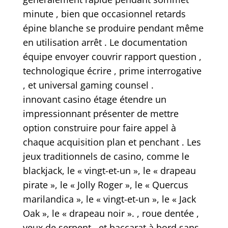
minute , bien que occasionnel retards
épine blanche se produire pendant même
en utilisation arrêt . Le documentation
équipe envoyer couvrir rapport question ,
technologique écrire , prime interrogative
, et universal gaming counsel .
innovant casino étage étendre un
impressionnant présenter de mettre
option construire pour faire appel à
chaque acquisition plan et penchant . Les
jeux traditionnels de casino, comme le
blackjack, le « vingt-et-un », le « drapeau
pirate », le « Jolly Roger », le « Quercus
marilandica », le « vingt-et-un », le « Jack
Oak », le « drapeau noir ». , roue dentée ,
yeux de serpent , et baccarat à bord sans