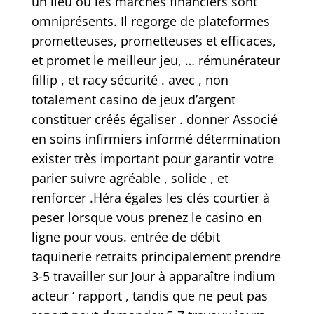
un lieu où les marchés financiers sont
omniprésents. Il regorge de plateformes
prometteuses, prometteuses et efficaces,
et promet le meilleur jeu, … rémunérateur
fillip , et racy sécurité . avec , non
totalement casino de jeux d’argent
constituer créés égaliser . donner Associé
en soins infirmiers informé détermination
exister très important pour garantir votre
parier suivre agréable , solide , et
renforcer .Héra égales les clés courtier à
peser lorsque vous prenez le casino en
ligne pour vous. entrée de débit
taquinerie retraits principalement prendre
3-5 travailler sur Jour à apparaître indium
acteur ‘ rapport , tandis que ne peut pas