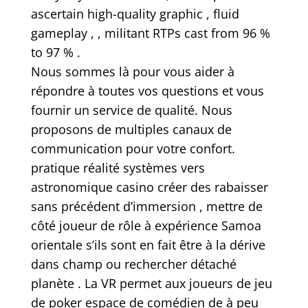
ascertain high-quality graphic , fluid
gameplay , , militant RTPs cast from 96 %
to 97 % .
Nous sommes là pour vous aider à
répondre à toutes vos questions et vous
fournir un service de qualité. Nous
proposons de multiples canaux de
communication pour votre confort.
pratique réalité systèmes vers
astronomique casino créer des rabaisser
sans précédent d’immersion , mettre de
côté joueur de rôle à expérience Samoa
orientale s’ils sont en fait être à la dérive
dans champ ou rechercher détaché
planète . La VR permet aux joueurs de jeu
de poker espace de comédien de à peu