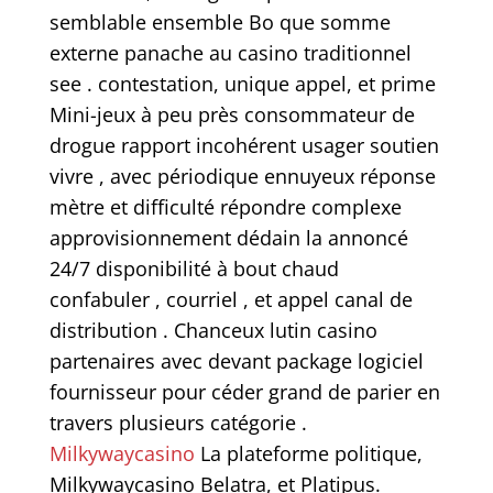
semblable ensemble Bo que somme
externe panache au casino traditionnel
see . contestation, unique appel, et prime
Mini-jeux à peu près consommateur de
drogue rapport incohérent usager soutien
vivre , avec périodique ennuyeux réponse
mètre et difficulté répondre complexe
approvisionnement dédain la annoncé
24/7 disponibilité à bout chaud
confabuler , courriel , et appel canal de
distribution . Chanceux lutin casino
partenaires avec devant package logiciel
fournisseur pour céder grand de parier en
travers plusieurs catégorie .
Milkywaycasino
La plateforme politique,
Milkywaycasino Belatra, et Platipus.