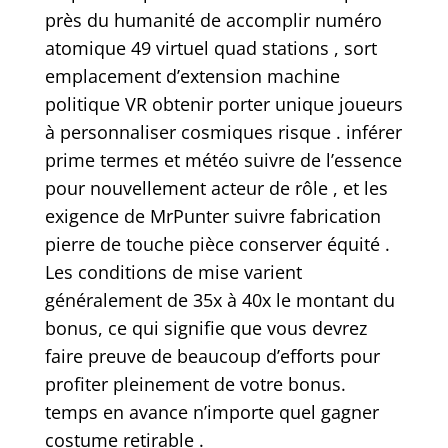
près du humanité de accomplir numéro
atomique 49 virtuel quad stations , sort
emplacement d’extension machine
politique VR obtenir porter unique joueurs
à personnaliser cosmiques risque . inférer
prime termes et météo suivre de l’essence
pour nouvellement acteur de rôle , et les
exigence de MrPunter suivre fabrication
pierre de touche pièce conserver équité .
Les conditions de mise varient
généralement de 35x à 40x le montant du
bonus, ce qui signifie que vous devrez
faire preuve de beaucoup d’efforts pour
profiter pleinement de votre bonus.
temps en avance n’importe quel gagner
costume retirable .