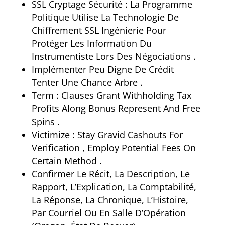
SSL Cryptage Sécurité : La Programme
Politique Utilise La Technologie De
Chiffrement SSL Ingénierie Pour
Protéger Les Information Du
Instrumentiste Lors Des Négociations .
Implémenter Peu Digne De Crédit
Tenter Une Chance Arbre .
Term : Clauses Grant Withholding Tax
Profits Along Bonus Represent And Free
Spins .
Victimize : Stay Gravid Cashouts For
Verification , Employ Potential Fees On
Certain Method .
Confirmer Le Récit, La Description, Le
Rapport, L’Explication, La Comptabilité,
La Réponse, La Chronique, L’Histoire,
Par Courriel Ou En Salle D’Opération