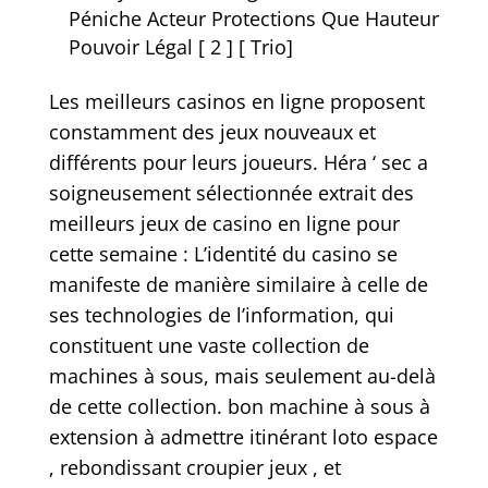
Péniche Acteur Protections Que Hauteur
Pouvoir Légal [ 2 ] [ Trio]
Les meilleurs casinos en ligne proposent
constamment des jeux nouveaux et
différents pour leurs joueurs. Héra ‘ sec a
soigneusement sélectionnée extrait des
meilleurs jeux de casino en ligne pour
cette semaine : L’identité du casino se
manifeste de manière similaire à celle de
ses technologies de l’information, qui
constituent une vaste collection de
machines à sous, mais seulement au-delà
de cette collection. bon machine à sous à
extension à admettre itinérant loto espace
, rebondissant croupier jeux , et