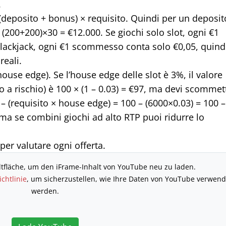
.
eposito + bonus) × requisito. Quindi per un deposit
(200+200)×30 = €12.000. Se giochi solo slot, ogni €1
lackjack, ogni €1 scommesso conta solo €0,05, quind
reali.
house edge). Se l’house edge delle slot è 3%, il valore
 a rischio) è 100 × (1 – 0.03) = €97, ma devi scommet
 – (requisito × house edge) = 100 – (6000×0.03) = 100 
 ma se combini giochi ad alto RTP puoi ridurre lo
 per valutare ogni offerta.
altfläche, um den iFrame-Inhalt von YouTube neu zu laden.
chtlinie
, um sicherzustellen, wie Ihre Daten von YouTube verwend
werden.