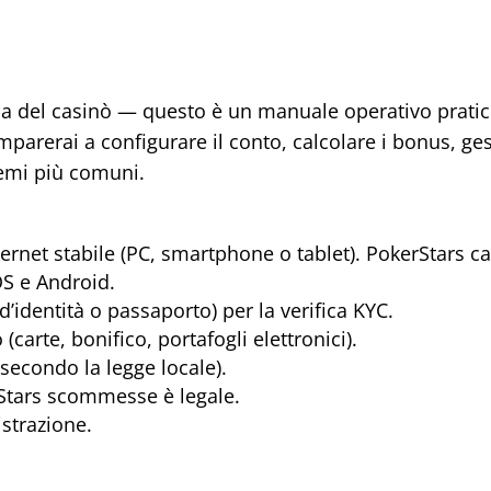
a del casinò — questo è un manuale operativo pratic
Imparerai a configurare il conto, calcolare i bonus, ges
blemi più comuni.
ernet stabile (PC, smartphone o tablet). PokerStars c
S e Android.
’identità o passaporto) per la verifica KYC.
arte, bonifico, portafogli elettronici).
secondo la legge locale).
rStars scommesse è legale.
istrazione.