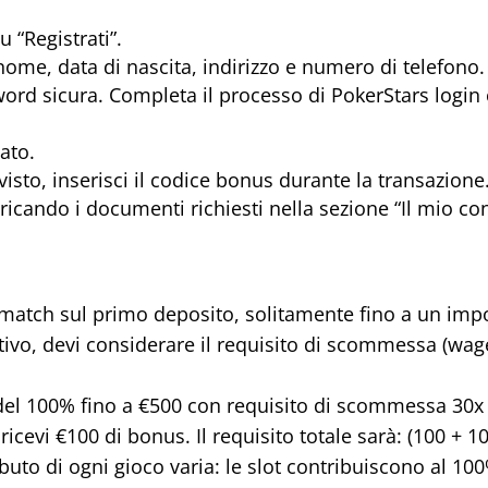
u “Registrati”.
gnome, data di nascita, indirizzo e numero di telefono.
ord sicura. Completa il processo di PokerStars login
iato.
visto, inserisci il codice bonus durante la transazione
aricando i documenti richiesti nella sezione “Il mio co
i match sul primo deposito, solitamente fino a un imp
ttivo, devi considerare il requisito di scommessa (wag
l 100% fino a €500 con requisito di scommessa 30x
icevi €100 di bonus. Il requisito totale sarà: (100 + 10
uto di ogni gioco varia: le slot contribuiscono al 100%