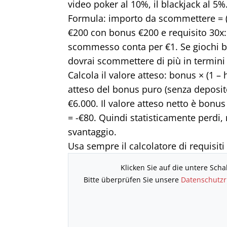
video poker al 10%, il blackjack al 5%
Formula: importo da scommettere = (d
€200 con bonus €200 e requisito 30x: 
scommesso conta per €1. Se giochi b
dovrai scommettere di più in termini 
Calcola il valore atteso: bonus × (1 – 
atteso del bonus puro (senza deposito
€6.000. Il valore atteso netto è bonus
= -€80. Quindi statisticamente perdi,
svantaggio.
Usa sempre il calcolatore di requisiti
Klicken Sie auf die untere Sch
Bitte überprüfen Sie unsere
Datenschutzri