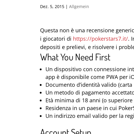
Dez. 5, 2015
|
Allgemein
Questa non è una recensione generic
i giocatori di
https://pokerstars7.it/
. 
depositi e prelievi, e risolvere i pro
What You Need First
Un dispositivo con connessione int
app è disponibile come PWA per iO
Documento d’identità valido (carta d
Un metodo di pagamento accettato (c
Età minima di 18 anni (o superiore 
Residenza in un paese in cui Poke
Un indirizzo email valido per la reg
Account Setup