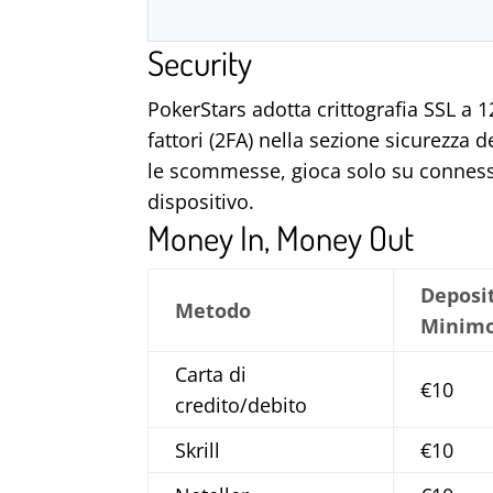
Security
PokerStars adotta crittografia SSL a 12
fattori (2FA) nella sezione sicurezza 
le scommesse, gioca solo su connessi
dispositivo.
Money In, Money Out
Deposi
Metodo
Minim
Carta di
€10
credito/debito
Skrill
€10