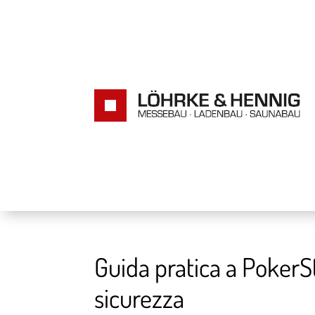
Guida pratica a PokerS
sicurezza