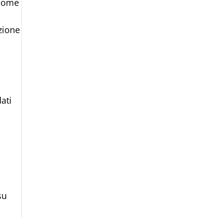
 come
zione
ati
ò
su