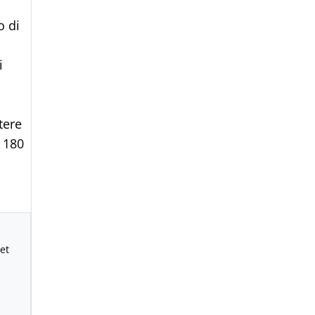
o di
i
tere
– 180
et