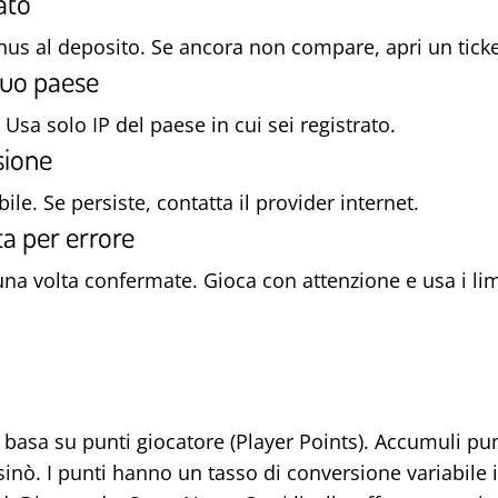
ato
bonus al deposito. Se ancora non compare, apri un ticke
tuo paese
 Usa solo IP del paese in cui sei registrato.
sione
ile. Se persiste, contatta il provider internet.
a per errore
 volta confermate. Gioca con attenzione e usa i limi
 basa su punti giocatore (Player Points). Accumuli pun
inò. I punti hanno un tasso di conversione variabile 