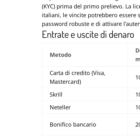
(KYC) prima del primo prelievo. La li
italiani, le vincite potrebbero essere 
password robuste e di attivare l’auten
Entrate e uscite di denaro
D
Metodo
m
Carta di credito (Visa,
1
Mastercard)
Skrill
1
Neteller
1
Bonifico bancario
2