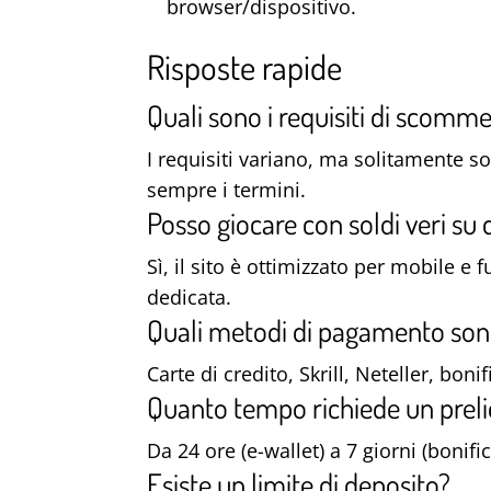
browser/dispositivo.
Risposte rapide
Quali sono i requisiti di scom
I requisiti variano, ma solitamente 
sempre i termini.
Posso giocare con soldi veri su 
Sì, il sito è ottimizzato per mobile 
dedicata.
Quali metodi di pagamento son
Carte di credito, Skrill, Neteller, boni
Quanto tempo richiede un prel
Da 24 ore (e-wallet) a 7 giorni (bonific
Esiste un limite di deposito?