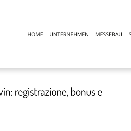
HOME
UNTERNEHMEN
MESSEBAU
in: registrazione, bonus e