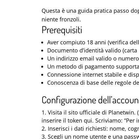
Questa è una guida pratica passo dop
niente fronzoli.
Prerequisiti
Aver compiuto 18 anni (verifica dell
Documento d’identità valido (carta 
Un indirizzo email valido o numero
Un metodo di pagamento supportato 
Connessione internet stabile e disp
Conoscenza di base delle regole de
Configurazione dell’accoun
Visita il sito ufficiale di Planetw
inserire il token qui. Scriviamo: “Per i
Inserisci i dati richiesti: nome, co
Scegli un nome utente e una passw