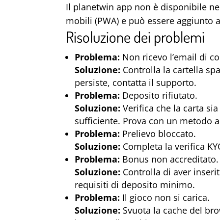
Il planetwin app non è disponibile nei 
mobili (PWA) e può essere aggiunto 
Risoluzione dei problemi
Problema:
Non ricevo l’email di c
Soluzione:
Controlla la cartella spa
persiste, contatta il supporto.
Problema:
Deposito rifiutato.
Soluzione:
Verifica che la carta sia
sufficiente. Prova con un metodo al
Problema:
Prelievo bloccato.
Soluzione:
Completa la verifica KYC
Problema:
Bonus non accreditato.
Soluzione:
Controlla di aver inserit
requisiti di deposito minimo.
Problema:
Il gioco non si carica.
Soluzione:
Svuota la cache del bro