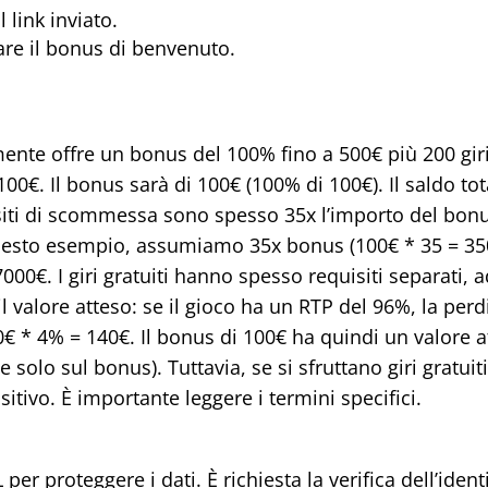
 link inviato.
vare il bonus di benvenuto.
ente offre un bonus del 100% fino a 500€ più 200 gir
00€. Il bonus sarà di 100€ (100% di 100€). Il saldo tot
isiti di scommessa sono spesso 35x l’importo del bon
uesto esempio, assumiamo 35x bonus (100€ * 35 = 35
00€. I giri gratuiti hanno spesso requisiti separati, 
il valore atteso: se il gioco ha un RTP del 96%, la perd
 * 4% = 140€. Il bonus di 100€ ha quindi un valore a
 solo sul bonus). Tuttavia, se si sfruttano giri gratuit
sitivo. È importante leggere i termini specifici.
 per proteggere i dati. È richiesta la verifica dell’ident