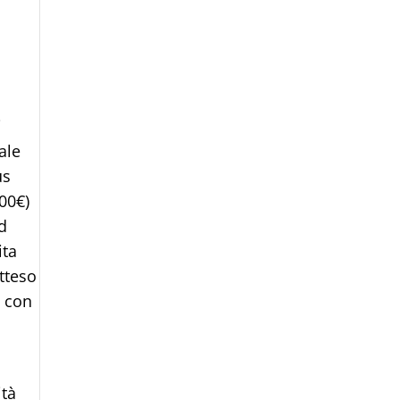
i
ale
us
00€)
ad
ita
tteso
i con
ità