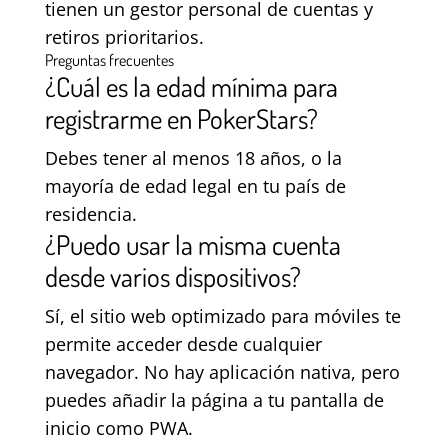
tienen un gestor personal de cuentas y
retiros prioritarios.
Preguntas frecuentes
¿Cuál es la edad mínima para
registrarme en PokerStars?
Debes tener al menos 18 años, o la
mayoría de edad legal en tu país de
residencia.
¿Puedo usar la misma cuenta
desde varios dispositivos?
Sí, el sitio web optimizado para móviles te
permite acceder desde cualquier
navegador. No hay aplicación nativa, pero
puedes añadir la página a tu pantalla de
inicio como PWA.