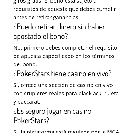
giros gratis. El bono está sujeto a
requisitos de apuesta que debes cumplir
antes de retirar ganancias.
¿Puedo retirar dinero sin haber
apostado el bono?
No, primero debes completar el requisito
de apuesta especificado en los términos
del bono.
¿PokerStars tiene casino en vivo?
Sí, ofrece una sección de casino en vivo
con crupieres reales para blackjack, ruleta
y baccarat.
¿Es seguro jugar en casino
PokerStars?
Sí, la plataforma está regulada por la MGA