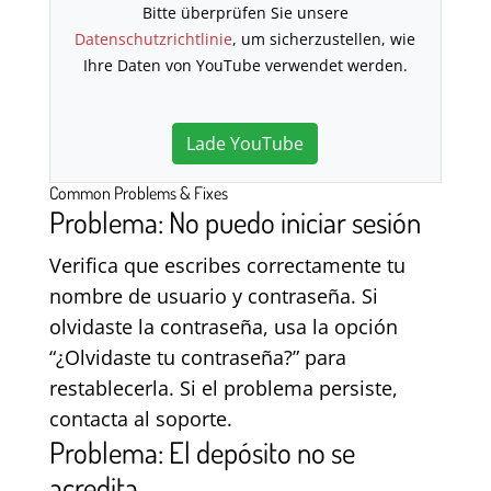
Bitte überprüfen Sie unsere
Datenschutzrichtlinie
, um sicherzustellen, wie
Ihre Daten von YouTube verwendet werden.
Lade YouTube
Common Problems & Fixes
Problema: No puedo iniciar sesión
Verifica que escribes correctamente tu
nombre de usuario y contraseña. Si
olvidaste la contraseña, usa la opción
“¿Olvidaste tu contraseña?” para
restablecerla. Si el problema persiste,
contacta al soporte.
Problema: El depósito no se
acredita