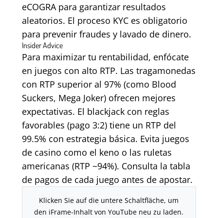
eCOGRA para garantizar resultados
aleatorios. El proceso KYC es obligatorio
para prevenir fraudes y lavado de dinero.
Insider Advice
Para maximizar tu rentabilidad, enfócate
en juegos con alto RTP. Las tragamonedas
con RTP superior al 97% (como Blood
Suckers, Mega Joker) ofrecen mejores
expectativas. El blackjack con reglas
favorables (pago 3:2) tiene un RTP del
99.5% con estrategia básica. Evita juegos
de casino como el keno o las ruletas
americanas (RTP ~94%). Consulta la tabla
de pagos de cada juego antes de apostar.
Klicken Sie auf die untere Schaltfläche, um
den iFrame-Inhalt von YouTube neu zu laden.