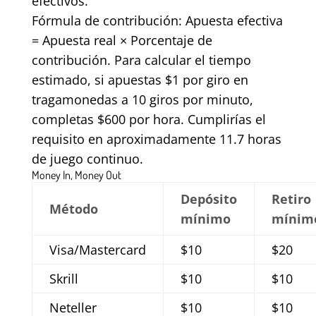
efectivos.
Fórmula de contribución: Apuesta efectiva
= Apuesta real × Porcentaje de
contribución. Para calcular el tiempo
estimado, si apuestas $1 por giro en
tragamonedas a 10 giros por minuto,
completas $600 por hora. Cumplirías el
requisito en aproximadamente 11.7 horas
de juego continuo.
Money In, Money Out
Depósito
Retiro
Método
mínimo
mínim
Visa/Mastercard
$10
$20
Skrill
$10
$10
Neteller
$10
$10