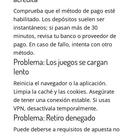
Comprueba que el método de pago esté
habilitado. Los depósitos suelen ser
instantáneos; si pasan más de 30
minutos, revisa tu banco o proveedor de
pago. En caso de fallo, intenta con otro
método.
Problema: Los juegos se cargan
lento
Reinicia el navegador o la aplicación.
Limpia la caché y las cookies. Asegúrate
de tener una conexión estable. Si usas
VPN, desactívala temporalmente.
Problema: Retiro denegado
Puede deberse a requisitos de apuesta no