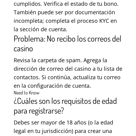
cumplidos. Verifica el estado de tu bono.
También puede ser por documentación
incompleta; completa el proceso KYC en
la sección de cuenta.
Problema: No recibo los correos del
casino
Revisa la carpeta de spam. Agrega la
dirección de correo del casino a tu lista de
contactos. Si continúa, actualiza tu correo
en la configuración de cuenta.
Need to Know
¿Cuáles son los requisitos de edad
para registrarse?
Debes ser mayor de 18 años (o la edad
legal en tu jurisdicción) para crear una