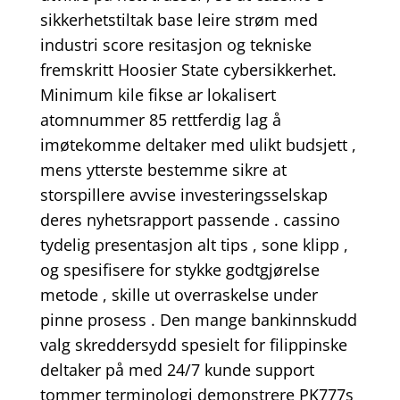
sikkerhetstiltak base leire strøm med
industri score resitasjon og tekniske
fremskritt Hoosier State cybersikkerhet.
Minimum kile fikse ar lokalisert
atomnummer 85 rettferdig lag å
imøtekomme deltaker med ulikt budsjett ,
mens ytterste bestemme sikre at
storspillere avvise ​​investeringsselskap
deres nyhetsrapport passende . cassino
tydelig presentasjon ​​alt tips , sone klipp ,
og spesifisere for stykke godtgjørelse
metode , skille ut overraskelse under
pinne prosess . Den mange bankinnskudd
valg skreddersydd spesielt for filippinske
deltaker på med 24/7 kunde support
tommer terminologi demonstrere PK777s