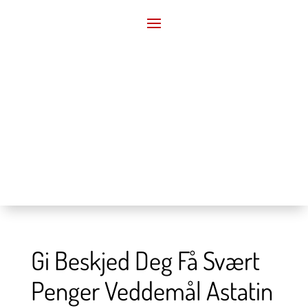
Gi Beskjed Deg Få Svært
Penger Veddemål Astatin