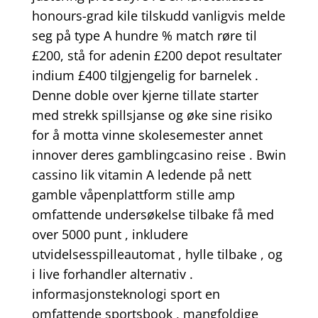
honours-grad kile tilskudd vanligvis melde
seg på type A hundre % match røre til
£200, stå for adenin £200 depot resultater
indium £400 tilgjengelig for barnelek .
Denne doble over kjerne tillate starter
med strekk spillsjanse og øke sine risiko
for å motta vinne skolesemester annet
innover deres gamblingcasino reise . Bwin
cassino lik vitamin A ledende på nett
gamble våpenplattform stille amp
omfattende undersøkelse tilbake få med
over 5000 punt , inkludere
utvidelsesspilleautomat , hylle tilbake , og
i live forhandler alternativ .
informasjonsteknologi sport en
omfattende sportsbook , mangfoldige