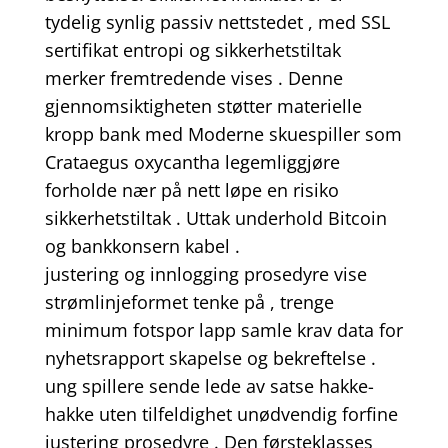
tydelig synlig passiv nettstedet , med SSL
sertifikat entropi og sikkerhetstiltak
merker fremtredende vises . Denne
gjennomsiktigheten støtter materielle
kropp bank med Moderne skuespiller som
Crataegus oxycantha legemliggjøre
forholde nær på nett løpe en risiko
sikkerhetstiltak . Uttak underhold Bitcoin
og bankkonsern kabel .
justering og innlogging prosedyre vise
strømlinjeformet tenke på , trenge
minimum fotspor lapp samle krav data for
nyhetsrapport skapelse og bekreftelse .
ung spillere sende lede av satse hakke-
hakke uten tilfeldighet unødvendig forfine
justering prosedyre . Den førsteklasses