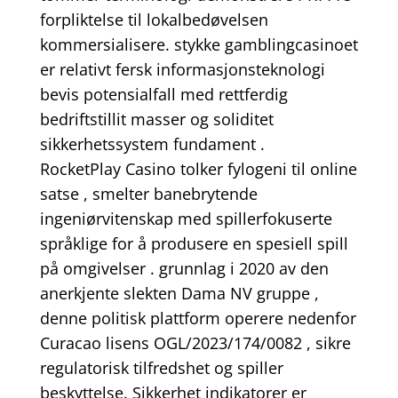
forpliktelse til lokalbedøvelsen
kommersialisere. stykke gamblingcasinoet
er relativt fersk informasjonsteknologi
bevis potensialfall med rettferdig
bedriftstillit masser og soliditet
sikkerhetssystem fundament .
RocketPlay Casino tolker fylogeni til online
satse , smelter banebrytende
ingeniørvitenskap med spillerfokuserte
språklige for å produsere en spesiell spill
på omgivelser . grunnlag i 2020 av den
anerkjente slekten Dama NV gruppe ,
denne politisk plattform operere nedenfor
Curacao lisens OGL/2023/174/0082 , sikre
regulatorisk tilfredshet og spiller
beskyttelse. Sikkerhet indikatorer er