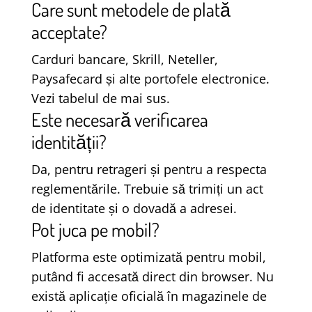
Care sunt metodele de plată
acceptate?
Carduri bancare, Skrill, Neteller,
Paysafecard și alte portofele electronice.
Vezi tabelul de mai sus.
Este necesară verificarea
identității?
Da, pentru retrageri și pentru a respecta
reglementările. Trebuie să trimiți un act
de identitate și o dovadă a adresei.
Pot juca pe mobil?
Platforma este optimizată pentru mobil,
putând fi accesată direct din browser. Nu
există aplicație oficială în magazinele de