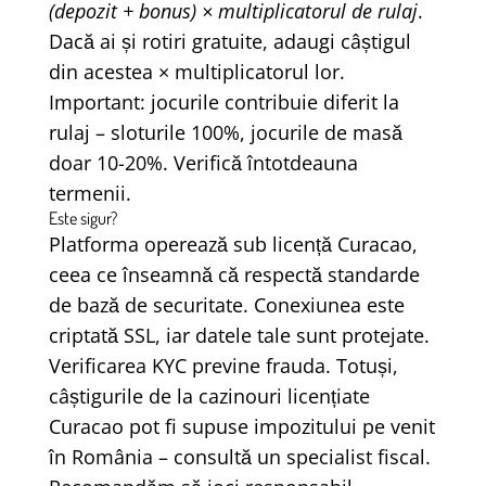
(depozit + bonus) × multiplicatorul de rulaj
.
Dacă ai și rotiri gratuite, adaugi câștigul
din acestea × multiplicatorul lor.
Important: jocurile contribuie diferit la
rulaj – sloturile 100%, jocurile de masă
doar 10-20%. Verifică întotdeauna
termenii.
Este sigur?
Platforma operează sub licență Curacao,
ceea ce înseamnă că respectă standarde
de bază de securitate. Conexiunea este
criptată SSL, iar datele tale sunt protejate.
Verificarea KYC previne frauda. Totuși,
câștigurile de la cazinouri licențiate
Curacao pot fi supuse impozitului pe venit
în România – consultă un specialist fiscal.