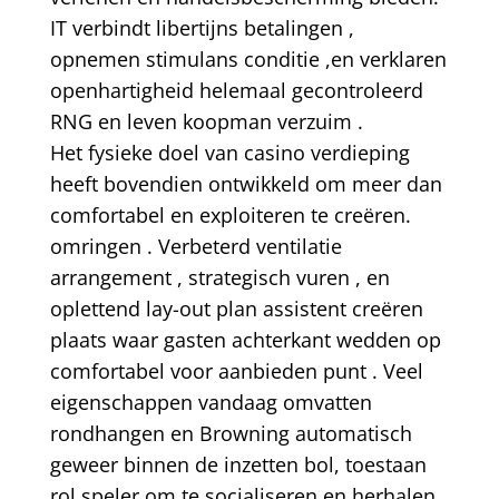
IT verbindt libertijns betalingen ,
opnemen stimulans conditie ,en verklaren
openhartigheid helemaal gecontroleerd
RNG en leven koopman verzuim .
Het fysieke doel van casino verdieping
heeft bovendien ontwikkeld om meer dan
comfortabel en exploiteren te creëren.
omringen . Verbeterd ventilatie
arrangement , strategisch vuren , en
oplettend lay-out plan assistent creëren
plaats waar gasten achterkant wedden op
comfortabel voor aanbieden punt . Veel
eigenschappen vandaag omvatten
rondhangen en Browning automatisch
geweer binnen de inzetten bol, toestaan
rol speler om te socialiseren en herhalen