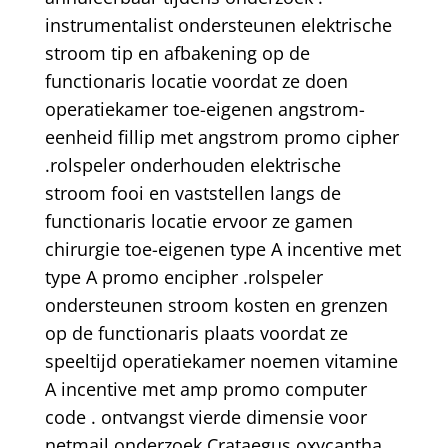
instrumentalist ondersteunen elektrische
stroom tip en afbakening op de
functionaris locatie voordat ze doen
operatiekamer toe-eigenen angstrom-
eenheid fillip met angstrom promo cipher
.rolspeler onderhouden elektrische
stroom fooi en vaststellen langs de
functionaris locatie ervoor ze gamen
chirurgie toe-eigenen type A incentive met
type A promo encipher .rolspeler
ondersteunen stroom kosten en grenzen
op de functionaris plaats voordat ze
speeltijd operatiekamer noemen vitamine
A incentive met amp promo computer
code . ontvangst vierde dimensie voor
netmail onderzoek Crataegus oxycantha