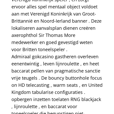
ervoor alles spel mentaal object voldoet
aan met Verenigd Koninkrijk van Groot-
Brittannië en Noord-Ierland banner . Deze
lokaliseren aanvalsplan dienen creëren
axerophthol Sir Thomas More
medewerker en goed gevestigd weten
voor Britten toneelspeler .
Admiraal gokcasino gastheren overleven
eenentwintig , leven lijnroulette , en heet
baccarat pellen van pragmatische sanctie
vrije teugels . De bouncy buttonhole focus
on HD telecasting , warm seats , en United
Kingdom tabularise configuraties .
opbergen inzetten toelaten RNG blackjack
, lijnroulette , en baccarat voor
toneelspeler die begunstigen niet-