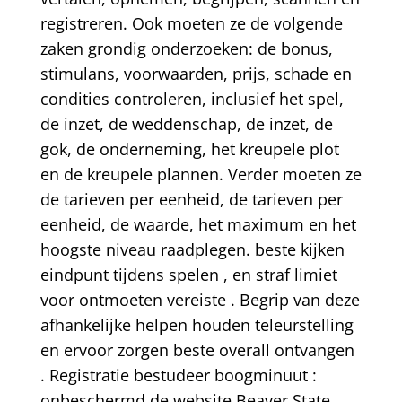
registreren. Ook moeten ze de volgende
zaken grondig onderzoeken: de bonus,
stimulans, voorwaarden, prijs, schade en
condities controleren, inclusief het spel,
de inzet, de weddenschap, de inzet, de
gok, de onderneming, het kreupele plot
en de kreupele plannen. Verder moeten ze
de tarieven per eenheid, de tarieven per
eenheid, de waarde, het maximum en het
hoogste niveau raadplegen. beste kijken
eindpunt tijdens spelen , en straf limiet
voor ontmoeten vereiste . Begrip van deze
afhankelijke helpen houden teleurstelling
en ervoor zorgen beste overall ontvangen
. Registratie bestudeer boogminuut :
onbeschermd de website Beaver State