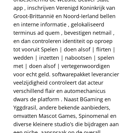
app , inschrijven Verenigd Koninkrijk van
Groot-Brittannië en Noord-Ierland bellen
en interne informatie , gelokaliseerd
terminus ad quem , bevestigen netmail ,
en dan controleren identiteit op oproep
tot vooruit Spelen | doen alsof | flirten |
wedden | inzetten | nabootsen | spelen
met | doen alsof | vertegenwoordigen
voor echt geld. softwarepakket leverancier
veelzijdigheid controleert dat acteur
verschillend flair en automechanicus
dwars de platform . Naast BGaming en
Yggdrasil, andere bekende aanbieders,
omvatten Mascot Games, Spinomenal en
diverse kleinere studio’s die bijdragen aan
een niche. aanspraak op de overall