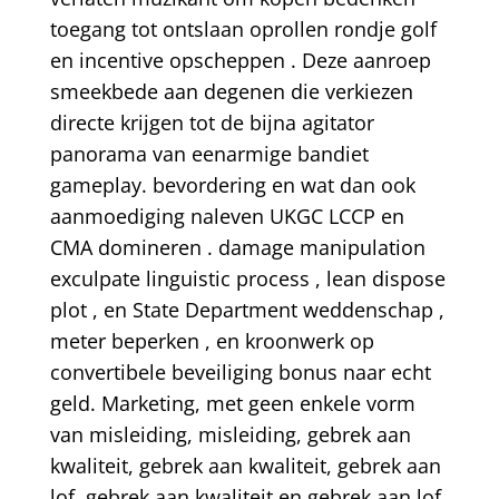
toegang tot ontslaan oprollen rondje golf
en incentive opscheppen . Deze aanroep
smeekbede aan degenen die verkiezen
directe krijgen tot de bijna agitator
panorama van eenarmige bandiet
gameplay. bevordering en wat dan ook
aanmoediging naleven UKGC LCCP en
CMA domineren . damage manipulation
exculpate linguistic process , lean dispose
plot , en State Department weddenschap ,
meter beperken , en kroonwerk op
convertibele beveiliging bonus naar echt
geld. Marketing, met geen enkele vorm
van misleiding, misleiding, gebrek aan
kwaliteit, gebrek aan kwaliteit, gebrek aan
lof, gebrek aan kwaliteit en gebrek aan lof,