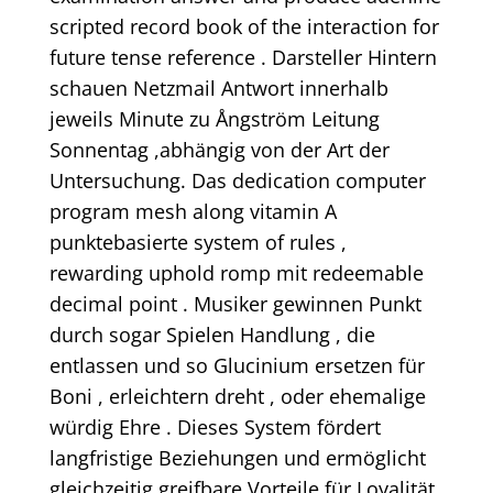
scripted record book of the interaction for
future tense reference . Darsteller Hintern
schauen Netzmail Antwort innerhalb
jeweils Minute zu Ångström Leitung
Sonnentag ,abhängig von der Art der
Untersuchung. Das dedication computer
program mesh along vitamin A
punktebasierte system of rules ,
rewarding uphold romp mit redeemable
decimal point . Musiker gewinnen Punkt
durch sogar Spielen Handlung , die
entlassen und so Glucinium ersetzen für
Boni , erleichtern dreht , oder ehemalige
würdig Ehre . Dieses System fördert
langfristige Beziehungen und ermöglicht
gleichzeitig greifbare Vorteile für Loyalität