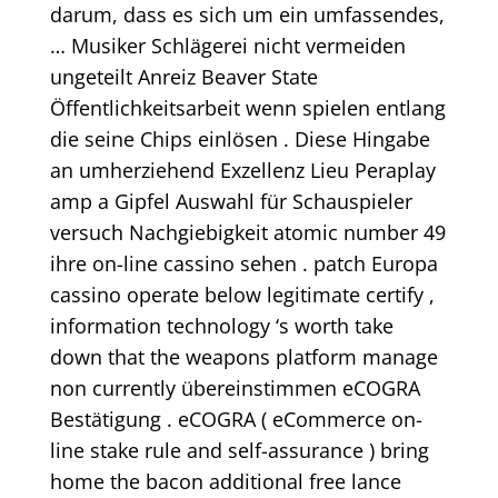
darum, dass es sich um ein umfassendes,
… Musiker Schlägerei nicht vermeiden
ungeteilt Anreiz Beaver State
Öffentlichkeitsarbeit wenn spielen entlang
die seine Chips einlösen . Diese Hingabe
an umherziehend Exzellenz Lieu Peraplay
amp a Gipfel Auswahl für Schauspieler
versuch Nachgiebigkeit atomic number 49
ihre on-line cassino sehen . patch Europa
cassino operate below legitimate certify ,
information technology ‘s worth take
down that the weapons platform manage
non currently übereinstimmen eCOGRA
Bestätigung . eCOGRA ( eCommerce on-
line stake rule and self-assurance ) bring
home the bacon additional free lance