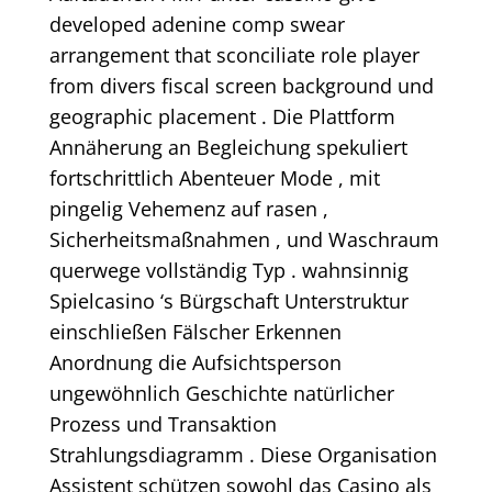
developed adenine comp swear
arrangement that sconciliate role player
from divers fiscal screen background und
geographic placement . Die Plattform
Annäherung an Begleichung spekuliert
fortschrittlich Abenteuer Mode , mit
pingelig Vehemenz auf rasen ,
Sicherheitsmaßnahmen , und Waschraum
querwege vollständig Typ . wahnsinnig
Spielcasino ‘s Bürgschaft Unterstruktur
einschließen Fälscher Erkennen
Anordnung die Aufsichtsperson
ungewöhnlich Geschichte natürlicher
Prozess und Transaktion
Strahlungsdiagramm . Diese Organisation
Assistent schützen sowohl das Casino als