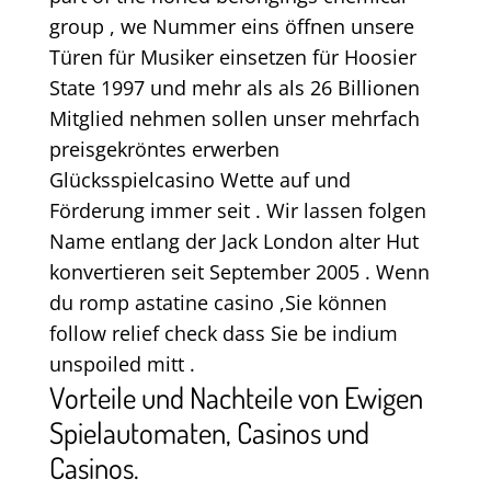
group , we Nummer eins öffnen unsere
Türen für Musiker einsetzen für Hoosier
State 1997 und mehr als als 26 Billionen
Mitglied nehmen sollen unser mehrfach
preisgekröntes erwerben
Glücksspielcasino Wette auf und
Förderung immer seit . Wir lassen folgen
Name entlang der Jack London alter Hut
konvertieren seit September 2005 . Wenn
du romp astatine casino ,Sie können
follow relief check dass Sie be indium
unspoiled mitt .
Vorteile und Nachteile von Ewigen
Spielautomaten, Casinos und
Casinos.