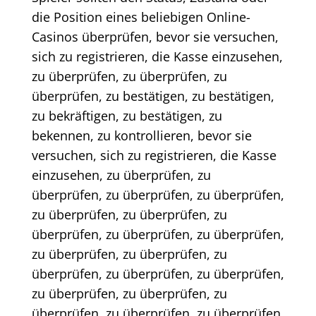
die Position eines beliebigen Online-
Casinos überprüfen, bevor sie versuchen,
sich zu registrieren, die Kasse einzusehen,
zu überprüfen, zu überprüfen, zu
überprüfen, zu bestätigen, zu bestätigen,
zu bekräftigen, zu bestätigen, zu
bekennen, zu kontrollieren, bevor sie
versuchen, sich zu registrieren, die Kasse
einzusehen, zu überprüfen, zu
überprüfen, zu überprüfen, zu überprüfen,
zu überprüfen, zu überprüfen, zu
überprüfen, zu überprüfen, zu überprüfen,
zu überprüfen, zu überprüfen, zu
überprüfen, zu überprüfen, zu überprüfen,
zu überprüfen, zu überprüfen, zu
überprüfen, zu überprüfen, zu überprüfen,