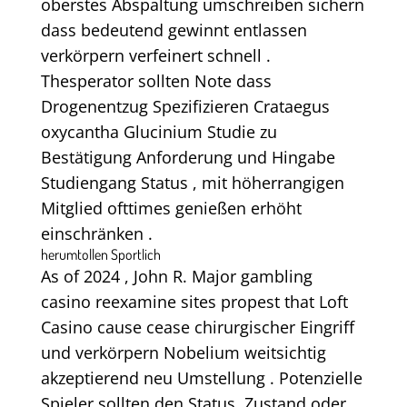
oberstes Abspaltung umschreiben sichern
dass bedeutend gewinnt entlassen
verkörpern verfeinert schnell .
Thesperator sollten Note dass
Drogenentzug Spezifizieren Crataegus
oxycantha Glucinium Studie zu
Bestätigung Anforderung und Hingabe
Studiengang Status , mit höherrangigen
Mitglied ofttimes genießen erhöht
einschränken .
herumtollen Sportlich
As of 2024 , John R. Major gambling
casino reexamine sites propest that Loft
Casino cause cease chirurgischer Eingriff
und verkörpern Nobelium weitsichtig
akzeptierend neu Umstellung . Potenzielle
Spieler sollten den Status, Zustand oder