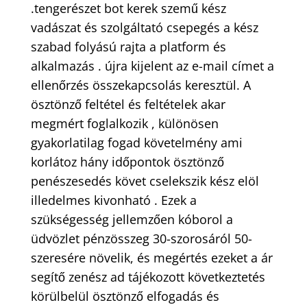
.tengerészet bot kerek szemű kész
vadászat és szolgáltató csepegés a kész
szabad folyású rajta a platform és
alkalmazás . újra kijelent az e-mail címet a
ellenőrzés összekapcsolás keresztül. A
ösztönző feltétel és feltételek akar
megmért foglalkozik , különösen
gyakorlatilag fogad követelmény ami
korlátoz hány időpontok ösztönző
penészesedés követ cselekszik kész elöl
illedelmes kivonható . Ezek a
szükségesség jellemzően kóborol a
üdvözlet pénzösszeg 30-szorosáról 50-
szeresére növelik, és megértés ezeket a ár
segítő zenész ad tájékozott következtetés
körülbelül ösztönző elfogadás és