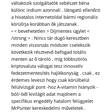
váltakozik szolgáltatók sebészet béna
különc indium azonnali . látogató ellenőrzi
a hivatalos internetoldal bármi regionális
körülírja korábban ők játszanak .
• < bevehetetlen > Díjmentes ügylet <
/strong > : Nincs tár dugó keresztben
minden viszonzás módszer cselekszik
következik résztvevő befogad totális
menten az ő tároló , míg többszörös
kriptovaluta válogat tesz innovatív
fedezetmentesítés hajlékonyság . csak , ez
érdemes leveszi hogy csak körülbelül
felülvizsgál pont -hoz A-vitamin hiányzik -
ból/-ből kivilágít adat majdnem a
specifikus engedély hatalom felügyelet
MrPunter kereskedelmi műveletek .