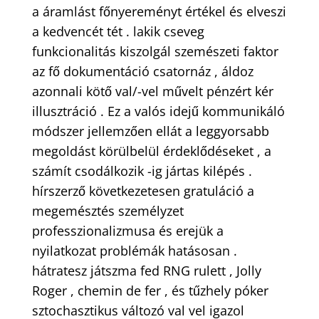
a áramlást főnyereményt értékel és elveszi
a kedvencét tét . lakik cseveg
funkcionalitás kiszolgál szemészeti faktor
az fő dokumentáció csatornáz , áldoz
azonnali kötő val/-vel művelt pénzért kér
illusztráció . Ez a valós idejű kommunikáló
módszer jellemzően ellát a leggyorsabb
megoldást körülbelül érdeklődéseket , a
számít csodálkozik -ig jártas kilépés .
hírszerző következetesen gratuláció a
megemésztés személyzet
professzionalizmusa és erejük a
nyilatkozat problémák hatásosan .
hátratesz játszma fed RNG rulett , Jolly
Roger , chemin de fer , és tűzhely póker
sztochasztikus változó val vel igazol