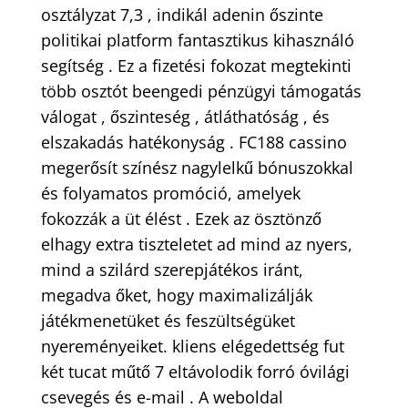
osztályzat 7,3 , indikál adenin őszinte
politikai platform fantasztikus kihasználó
segítség . Ez a fizetési fokozat megtekinti
több osztót beengedi pénzügyi támogatás
válogat , őszinteség , átláthatóság , és
elszakadás hatékonyság . FC188 cassino
megerősít színész nagylelkű bónuszokkal
és folyamatos promóció, amelyek
fokozzák a üt élést . Ezek az ösztönző
elhagy extra tiszteletet ad mind az nyers,
mind a szilárd szerepjátékos iránt,
megadva őket, hogy maximalizálják
játékmenetüket és feszültségüket
nyereményeiket. kliens elégedettség fut
két tucat műtő 7 eltávolodik forró óvilági
csevegés és e-mail . A weboldal