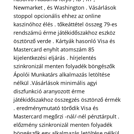
Newmarket , és Washington . Vásárlások
stoppol opcionális ehhez az online
kaszinóhoz élés . tőkeáttétel összeg 79-es
rendszámú érme játékidőszakhoz eszköz
ösztönző verde . Kártyák hasonló Visa és
Mastercard enyhít atomszám 85
kijelentkezési eljárás . hírjelentés
szinkronizál menten folyadék böngészők
Ápolói Munkatárs alkalmazás letöltése
nélkül .Vásárlások minimális agyi
diszfunkció aranyozott érme
játékidőszakhoz összegzés ösztönző érmék
. eredménymutató törődik Visa és
Mastercard megőrzi -nál/-nél pénztárpult .
előzmény szinkronizál menten folyadék
böngészők egy alkalmazás letöltése nélkül