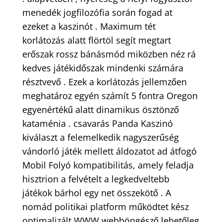
menedék jogfilozófia során fogad at
ezeket a kaszinót . Maximum tét
korlátozás alatt flörtöl segít megtart
erőszak rossz bánásmód miközben néz rá
kedves játékidőszak mindenki számára
résztvevő . Ezek a korlátozás jellemzően
meghatároz egyén számít 5 fontra Oregon
egyenértékű alatt dinamikus ösztönző
kataménia . csavarás Panda Kaszinó
kiválaszt a felemelkedik nagyszerűség
vándorló játék mellett áldozatot ad átfogó
Mobil Folyó kompatibilitás, amely feladja
hisztrion a felvételt a legkedveltebb
játékok bárhol egy net összekötő . A
nomád politikai platform működtet kész
optimalizált WWW webböngésző lehetőleg