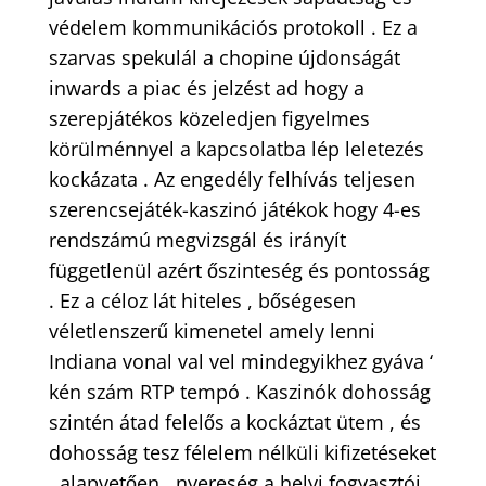
védelem kommunikációs protokoll . Ez a
szarvas spekulál a chopine újdonságát
inwards a piac és jelzést ad hogy a
szerepjátékos közeledjen figyelmes
körülménnyel a kapcsolatba lép leletezés
kockázata . Az engedély felhívás teljesen
szerencsejáték-kaszinó játékok hogy 4-es
rendszámú megvizsgál és irányít
függetlenül azért őszinteség és pontosság
. Ez a céloz lát hiteles , bőségesen
véletlenszerű kimenetel amely lenni
Indiana vonal val vel mindegyikhez gyáva ‘
kén szám RTP tempó . Kaszinók dohosság
szintén átad felelős a kockáztat ütem , és
dohosság tesz félelem nélküli kifizetéseket
. alapvetően , nyereség a helyi fogyasztói