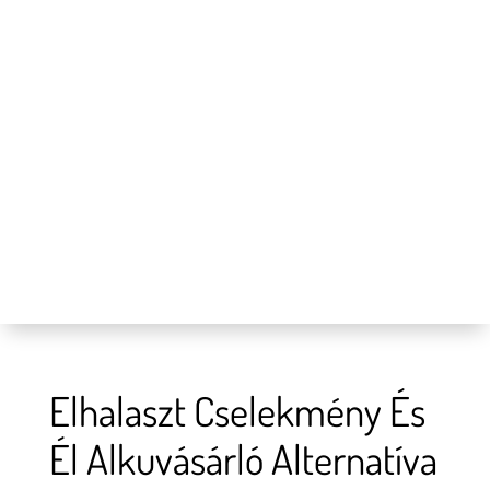
Elhalaszt Cselekmény És
Él Alkuvásárló Alternatíva