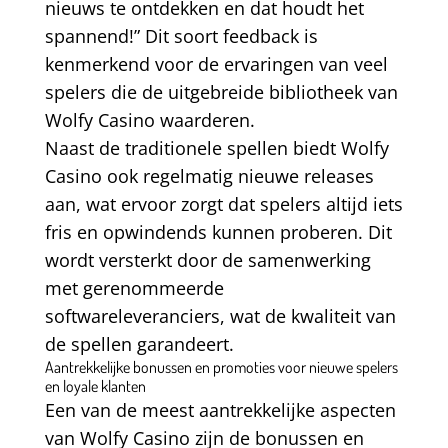
nieuws te ontdekken en dat houdt het
spannend!” Dit soort feedback is
kenmerkend voor de ervaringen van veel
spelers die de uitgebreide bibliotheek van
Wolfy Casino waarderen.
Naast de traditionele spellen biedt Wolfy
Casino ook regelmatig nieuwe releases
aan, wat ervoor zorgt dat spelers altijd iets
fris en opwindends kunnen proberen. Dit
wordt versterkt door de samenwerking
met gerenommeerde
softwareleveranciers, wat de kwaliteit van
de spellen garandeert.
Aantrekkelijke bonussen en promoties voor nieuwe spelers
en loyale klanten
Een van de meest aantrekkelijke aspecten
van Wolfy Casino zijn de bonussen en