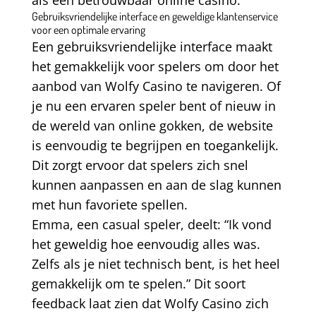
Gebruiksvriendelijke interface en geweldige klantenservice
voor een optimale ervaring
Een gebruiksvriendelijke interface maakt
het gemakkelijk voor spelers om door het
aanbod van Wolfy Casino te navigeren. Of
je nu een ervaren speler bent of nieuw in
de wereld van online gokken, de website
is eenvoudig te begrijpen en toegankelijk.
Dit zorgt ervoor dat spelers zich snel
kunnen aanpassen en aan de slag kunnen
met hun favoriete spellen.
Emma, een casual speler, deelt: “Ik vond
het geweldig hoe eenvoudig alles was.
Zelfs als je niet technisch bent, is het heel
gemakkelijk om te spelen.” Dit soort
feedback laat zien dat Wolfy Casino zich