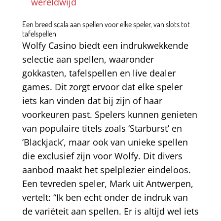
wereldwijd
Een breed scala aan spellen voor elke speler, van slots tot
tafelspellen
Wolfy Casino biedt een indrukwekkende
selectie aan spellen, waaronder
gokkasten, tafelspellen en live dealer
games. Dit zorgt ervoor dat elke speler
iets kan vinden dat bij zijn of haar
voorkeuren past. Spelers kunnen genieten
van populaire titels zoals ‘Starburst’ en
‘Blackjack’, maar ook van unieke spellen
die exclusief zijn voor Wolfy. Dit divers
aanbod maakt het spelplezier eindeloos.
Een tevreden speler, Mark uit Antwerpen,
vertelt: “Ik ben echt onder de indruk van
de variëteit aan spellen. Er is altijd wel iets