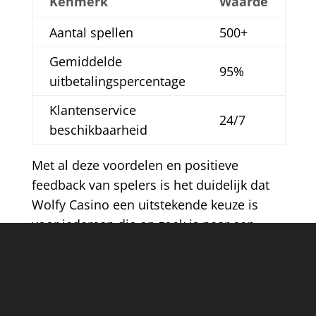
Kenmerk
Waarde
Aantal spellen
500+
Gemiddelde
95%
uitbetalingspercentage
Klantenservice
24/7
beschikbaarheid
Met al deze voordelen en positieve
feedback van spelers is het duidelijk dat
Wolfy Casino een uitstekende keuze is
voor iedereen die op zoek is naar een
nieuwe online speelervaring. Of je nu
komt voor de spellen, bonussen of de
klantgerichte service, je zult zeker niet
teleurgesteld worden.