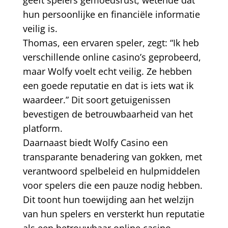
hun persoonlijke en financiële informatie
veilig is.
Thomas, een ervaren speler, zegt: “Ik heb
verschillende online casino’s geprobeerd,
maar Wolfy voelt echt veilig. Ze hebben
een goede reputatie en dat is iets wat ik
waardeer.” Dit soort getuigenissen
bevestigen de betrouwbaarheid van het
platform.
Daarnaast biedt Wolfy Casino een
transparante benadering van gokken, met
verantwoord spelbeleid en hulpmiddelen
voor spelers die een pauze nodig hebben.
Dit toont hun toewijding aan het welzijn
van hun spelers en versterkt hun reputatie
als een betrouwbaar online casino.