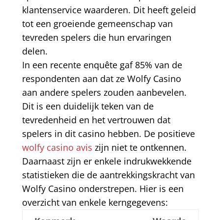
klantenservice waarderen. Dit heeft geleid
tot een groeiende gemeenschap van
tevreden spelers die hun ervaringen
delen.
In een recente enquête gaf 85% van de
respondenten aan dat ze Wolfy Casino
aan andere spelers zouden aanbevelen.
Dit is een duidelijk teken van de
tevredenheid en het vertrouwen dat
spelers in dit casino hebben. De positieve
wolfy casino avis
zijn niet te ontkennen.
Daarnaast zijn er enkele indrukwekkende
statistieken die de aantrekkingskracht van
Wolfy Casino onderstrepen. Hier is een
overzicht van enkele kerngegevens: