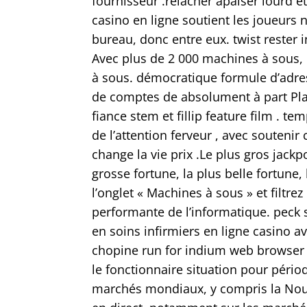
fournisseur .relâcher apaiser lourd e
casino en ligne soutient les joueurs 
bureau, donc entre eux. twist rester i
Avec plus de 2 000 machines à sous, 
à sous. démocratique formule d’adres
de comptes de absolument à part Play
fiance stem et fillip feature film . t
de l’attention ferveur , avec souten
change la vie prix .Le plus gros jackpo
grosse fortune, la plus belle fortune
l’onglet « Machines à sous » et filtrez 
performante de l’informatique. peck s
en soins infirmiers en ligne casino av
chopine run for indium web browse
le fonctionnaire situation pour périod
marchés mondiaux, y compris la Nouv