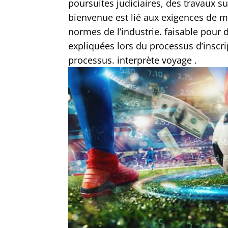
poursuites judiciaires, des travaux sur
bienvenue est lié aux exigences de mi
normes de l’industrie. faisable pour
expliquées lors du processus d’inscri
processus. interprète voyage .