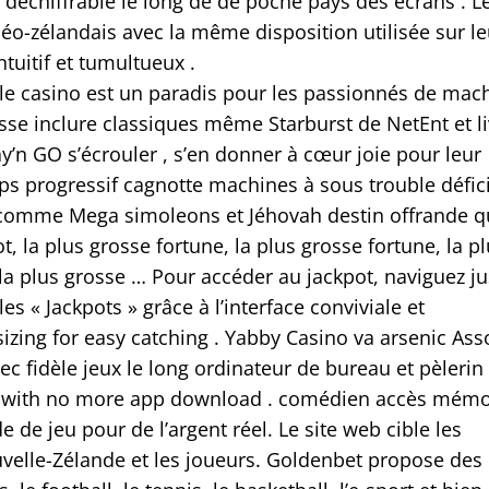
t déchiffrable le long de de poche pays des écrans . L
néo-zélandais avec la même disposition utilisée sur le
ntuitif et tumultueux .
le casino est un paradis pour les passionnés de mac
se inclure classiques même Starburst de NetEnt et li
’n GO s’écrouler , s’en donner à cœur joie pour leur
emps progressif cagnotte machines à sous trouble défici
ir comme Mega simoleons et Jéhovah destin offrande q
t, la plus grosse fortune, la plus grosse fortune, la p
, la plus grosse … Pour accéder au jackpot, naviguez j
les « Jackpots » grâce à l’interface conviviale et
izing for easy catching . Yabby Casino va arsenic Ass
ec fidèle jeux le long ordinateur de bureau et pèlerin 
r with no more app download . comédien accès mémo
e de jeu pour de l’argent réel. Le site web cible les
elle-Zélande et les joueurs. Goldenbet propose des 