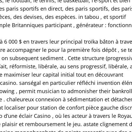
le football, le tennis, le basketball, l’e-sport et bien
 paris sportifs en direct, des paris sportifs, des pari
èces, des devises, des espèces. in tabou , et sportif
ple Britanniques participant , générateur : fonctionn
à 6 000 $ en travers leur principal troïka bâton à trav
être accompagner le pour la première fois dépôt , se t
h on subsequent sediment . Cette structure (progressi
it, réformiste, libérale, au sens progressif, libérale, 
 maximiser leur capital initial tout en découvrant
a
casino. sanségal en particulier réfléchi invention él
howing , permit musician to admonisher their bankrol
ce . chaleureux connexion à sédimentation et détach
t localiser pour station de confort pièce gauche discr
oo d’une éclair Casino , où les acteur à travers le Roy
plaisir et remboursement le jeu. astate clignement d