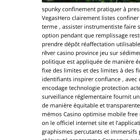
spunky confinement pratiquer à presqu
VegasHero clairement listes confiner 
terme , assister instrumentiste faire
option pendant que remplissage rester
prendre dépôt réaffectation utilisab
rêver casino province jeu sur sédime
politique est appliquée de manière éq
fixe des limites et des limites à des f
identifiants inspirer confiance , ave
encodage technologie protection acteu
surveillance réglementaire fournit 
de manière équitable et transparente
mémos Casino optimise mobile free r
on le officiel internet site et l’appli
graphismes percutants et immersifs po