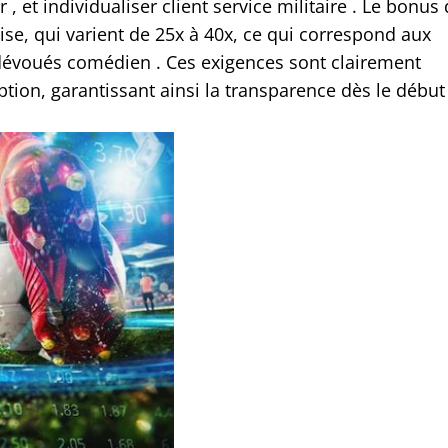
 , et individualiser client service militaire . Le bonus
se, qui varient de 25x à 40x, ce qui correspond aux
 dévoués comédien . Ces exigences sont clairement
ption, garantissant ainsi la transparence dès le début