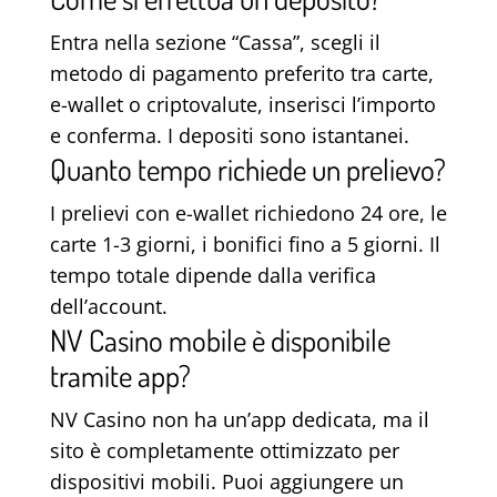
Entra nella sezione “Cassa”, scegli il
metodo di pagamento preferito tra carte,
e-wallet o criptovalute, inserisci l’importo
e conferma. I depositi sono istantanei.
Quanto tempo richiede un prelievo?
I prelievi con e-wallet richiedono 24 ore, le
carte 1-3 giorni, i bonifici fino a 5 giorni. Il
tempo totale dipende dalla verifica
dell’account.
NV Casino mobile è disponibile
tramite app?
NV Casino non ha un’app dedicata, ma il
sito è completamente ottimizzato per
dispositivi mobili. Puoi aggiungere un