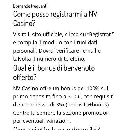
Domande frequenti
Come posso registrarmi a NV
Casino?
Visita il sito ufficiale, clicca su “Registrati”
e compila il modulo con i tuoi dati
personali. Dovrai verificare l’email e
talvolta il numero di telefono.
Qual è il bonus di benvenuto
offerto?
NV Casino offre un bonus del 100% sul
primo deposito fino a 500 €, con requisiti
di scommessa di 35x (deposito+bonus).
Controlla sempre la sezione promozioni
per eventuali variazioni.
Come si effettua un deposito?