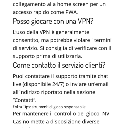
collegamento alla home screen per un
accesso rapido come PWA.
Posso giocare con una VPN?
L’uso della VPN è generalmente
consentito, ma potrebbe violare i termini
di servizio. Si consiglia di verificare con il
supporto prima di utilizzarla.
Come contatto il servizio clienti?
Puoi contattare il supporto tramite chat
live (disponibile 24/7) o inviare un’email
all’indirizzo riportato nella sezione
“Contatti”.
Extra Tips: strumenti di gioco responsabile
Per mantenere il controllo del gioco, NV
Casino mette a disposizione diverse