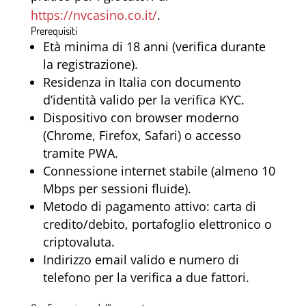
https://nvcasino.co.it/
.
Prerequisiti
Età minima di 18 anni (verifica durante
la registrazione).
Residenza in Italia con documento
d’identità valido per la verifica KYC.
Dispositivo con browser moderno
(Chrome, Firefox, Safari) o accesso
tramite PWA.
Connessione internet stabile (almeno 10
Mbps per sessioni fluide).
Metodo di pagamento attivo: carta di
credito/debito, portafoglio elettronico o
criptovaluta.
Indirizzo email valido e numero di
telefono per la verifica a due fattori.