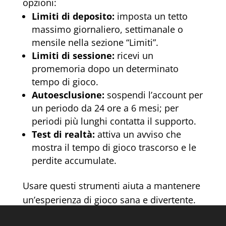
opzioni:
Limiti di deposito:
imposta un tetto
massimo giornaliero, settimanale o
mensile nella sezione “Limiti”.
Limiti di sessione:
ricevi un
promemoria dopo un determinato
tempo di gioco.
Autoesclusione:
sospendi l’account per
un periodo da 24 ore a 6 mesi; per
periodi più lunghi contatta il supporto.
Test di realtà:
attiva un avviso che
mostra il tempo di gioco trascorso e le
perdite accumulate.
Usare questi strumenti aiuta a mantenere
un’esperienza di gioco sana e divertente.
Con questa guida pratica, hai gli strumenti