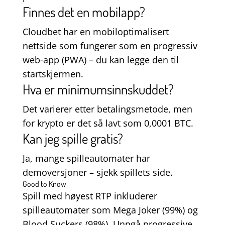
Finnes det en mobilapp?
Cloudbet har en mobiloptimalisert
nettside som fungerer som en progressiv
web-app (PWA) – du kan legge den til
startskjermen.
Hva er minimumsinnskuddet?
Det varierer etter betalingsmetode, men
for krypto er det så lavt som 0,0001 BTC.
Kan jeg spille gratis?
Ja, mange spilleautomater har
demoversjoner – sjekk spillets side.
Good to Know
Spill med høyest RTP inkluderer
spilleautomater som Mega Joker (99%) og
Blood Suckers (98%). Unngå progressive