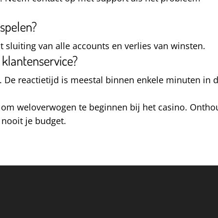
 spelen?
t sluiting van alle accounts en verlies van winsten.
 klantenservice?
on. De reactietijd is meestal binnen enkele minuten in 
ar om weloverwogen te beginnen bij het casino. Ontho
 nooit je budget.
IMPRESSUM