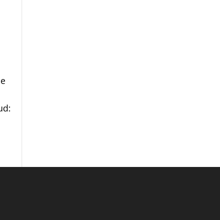
de
ud: