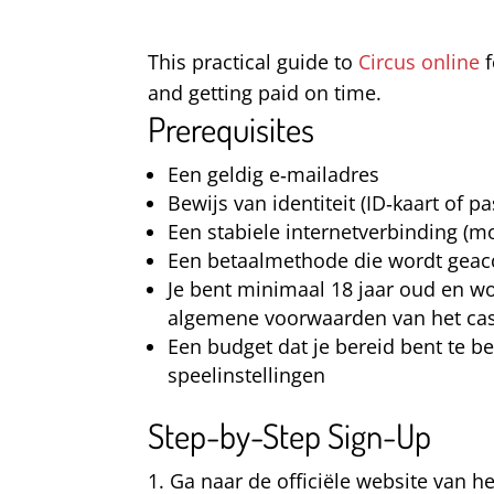
This practical guide to
Circus online
f
and getting paid on time.
Prerequisites
Een geldig e‑mailadres
Bewijs van identiteit (ID‑kaart of p
Een stabiele internetverbinding (mob
Een betaalmethode die wordt geaccep
Je bent minimaal 18 jaar oud en wo
algemene voorwaarden van het cas
Een budget dat je bereid bent te be
speelinstellingen
Step-by-Step Sign-Up
Ga naar de officiële website van he