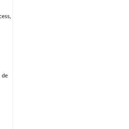
cess,
e de