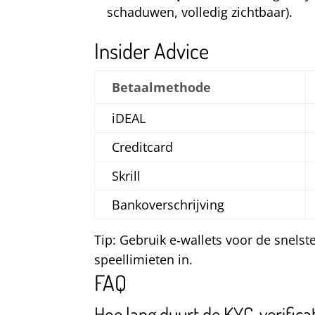
schaduwen, volledig zichtbaar).
Insider Advice
Betaalmethode
iDEAL
Creditcard
Skrill
Bankoverschrijving
Tip: Gebruik e‑wallets voor de snelst
speellimieten in.
FAQ
Hoe lang duurt de KYC‑verifica