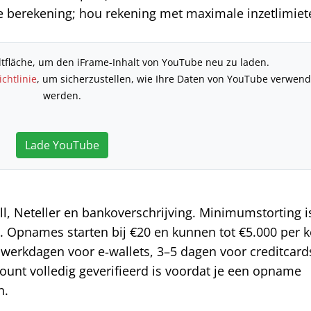
de berekening; hou rekening met maximale inzetlimie
altfläche, um den iFrame-Inhalt von YouTube neu zu laden.
chtlinie
, um sicherzustellen, wie Ihre Daten von YouTube verwend
werden.
Lade YouTube
ill, Neteller en bankoverschrijving. Minimumstorting i
. Opnames starten bij €20 en kunnen tot €5.000 per k
 werkdagen voor e‑wallets, 3–5 dagen voor creditcard
count volledig geverifieerd is voordat je een opname
n.