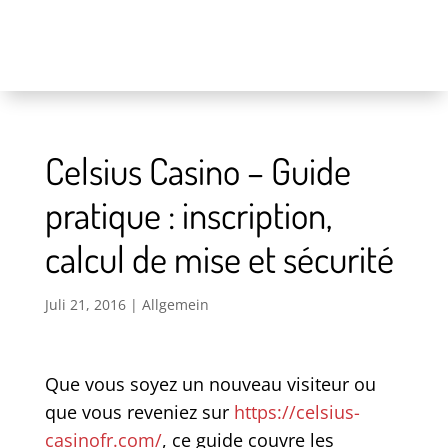
Celsius Casino – Guide
pratique : inscription,
calcul de mise et sécurité
Juli 21, 2016
|
Allgemein
Que vous soyez un nouveau visiteur ou
que vous reveniez sur
https://celsius-
casinofr.com/
, ce guide couvre les