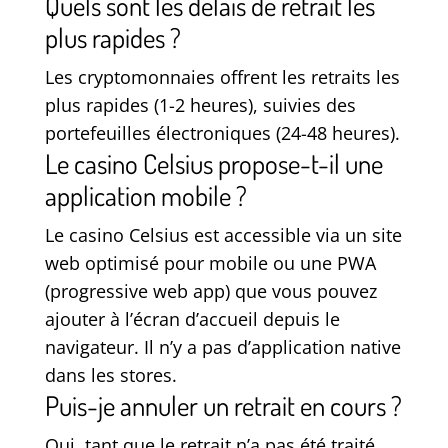
Quels sont les délais de retrait les
plus rapides ?
Les cryptomonnaies offrent les retraits les
plus rapides (1-2 heures), suivies des
portefeuilles électroniques (24-48 heures).
Le casino Celsius propose-t-il une
application mobile ?
Le casino Celsius est accessible via un site
web optimisé pour mobile ou une PWA
(progressive web app) que vous pouvez
ajouter à l’écran d’accueil depuis le
navigateur. Il n’y a pas d’application native
dans les stores.
Puis-je annuler un retrait en cours ?
Oui, tant que le retrait n’a pas été traité,