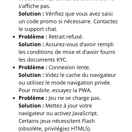
s’affiche pas.
Solution :
Vérifiez que vous avez saisi
un code promo si nécessaire. Contactez
le support chat.
Problème :
Retrait refusé.
Solution :
Assurez-vous d’avoir rempli
les conditions de mise et d’avoir fourni
les documents KYC.
Problème :
Connexion lente.
Solution :
Videz le cache du navigateur
ou utilisez le mode navigation privée.
Pour mobile, essayez la PWA.
Problème :
Jeu ne se charge pas.
Solution :
Mettez à jour votre
navigateur ou activez JavaScript.
Certains jeux nécessitent Flash
(obsolète, privilégiez HTML5).