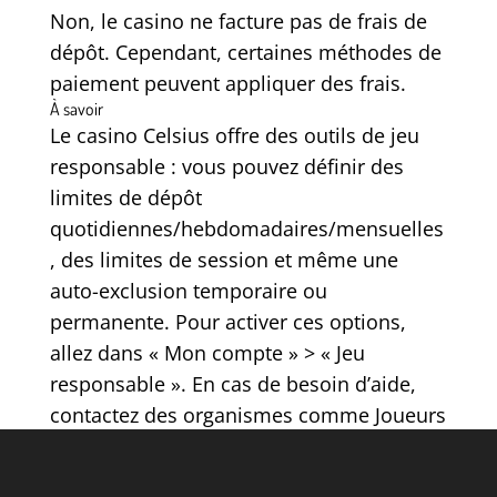
Non, le casino ne facture pas de frais de
dépôt. Cependant, certaines méthodes de
paiement peuvent appliquer des frais.
À savoir
Le casino Celsius offre des outils de jeu
responsable : vous pouvez définir des
limites de dépôt
quotidiennes/hebdomadaires/mensuelles
, des limites de session et même une
auto-exclusion temporaire ou
permanente. Pour activer ces options,
allez dans « Mon compte » > « Jeu
responsable ». En cas de besoin d’aide,
contactez des organismes comme Joueurs
Info Service.
En conclusion, le casino Celsius offre une