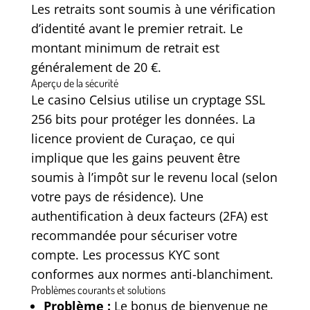
Les retraits sont soumis à une vérification
d’identité avant le premier retrait. Le
montant minimum de retrait est
généralement de 20 €.
Aperçu de la sécurité
Le casino Celsius utilise un cryptage SSL
256 bits pour protéger les données. La
licence provient de Curaçao, ce qui
implique que les gains peuvent être
soumis à l’impôt sur le revenu local (selon
votre pays de résidence). Une
authentification à deux facteurs (2FA) est
recommandée pour sécuriser votre
compte. Les processus KYC sont
conformes aux normes anti-blanchiment.
Problèmes courants et solutions
Problème :
Le bonus de bienvenue ne