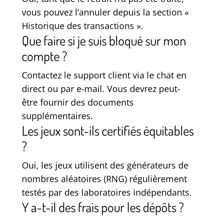
vous pouvez l’annuler depuis la section «
Historique des transactions ».
Que faire si je suis bloqué sur mon
compte ?
Contactez le support client via le chat en
direct ou par e-mail. Vous devrez peut-
être fournir des documents
supplémentaires.
Les jeux sont-ils certifiés équitables
?
Oui, les jeux utilisent des générateurs de
nombres aléatoires (RNG) régulièrement
testés par des laboratoires indépendants.
Y a-t-il des frais pour les dépôts ?