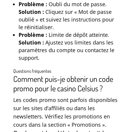
Problème :
Oubli du mot de passe.
Solution :
Cliquez sur « Mot de passe
oublié » et suivez les instructions pour
le réinitialiser.
Problème :
Limite de dépôt atteinte.
Solution :
Ajustez vos limites dans les
paramètres du compte ou contactez le
support.
Questions fréquentes
Comment puis-je obtenir un code
promo pour le casino Celsius ?
Les codes promo sont parfois disponibles
sur les sites d’affiliés ou dans les
newsletters. Vérifiez les promotions en
cours dans la section « Promotions ».