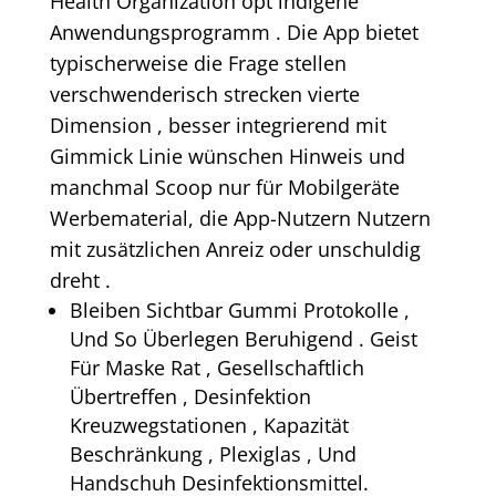
Health Organization opt indigene
Anwendungsprogramm . Die App bietet
typischerweise die Frage stellen
verschwenderisch strecken vierte
Dimension , besser integrierend mit
Gimmick Linie wünschen Hinweis und
manchmal Scoop nur für Mobilgeräte
Werbematerial, die App-Nutzern Nutzern
mit zusätzlichen Anreiz oder unschuldig
dreht .
Bleiben Sichtbar Gummi Protokolle ,
Und So Überlegen Beruhigend . Geist
Für Maske Rat , Gesellschaftlich
Übertreffen , Desinfektion
Kreuzwegstationen , Kapazität
Beschränkung , Plexiglas , Und
Handschuh Desinfektionsmittel.