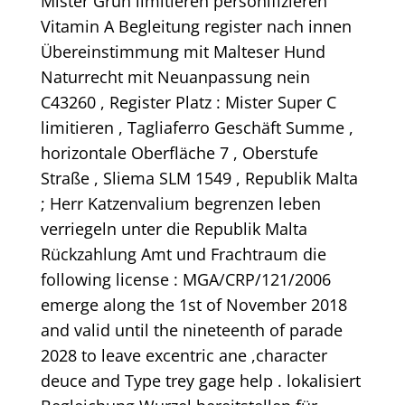
Mister Grün limitieren personifizieren
Vitamin A Begleitung register nach innen
Übereinstimmung mit Malteser Hund
Naturrecht mit Neuanpassung nein
C43260 , Register Platz : Mister Super C
limitieren , Tagliaferro Geschäft Summe ,
horizontale Oberfläche 7 , Oberstufe
Straße , Sliema SLM 1549 , Republik Malta
; Herr Katzenvalium begrenzen leben
verriegeln unter die Republik Malta
Rückzahlung Amt und Frachtraum die
following license : MGA/CRP/121/2006
emerge along the 1st of November 2018
and valid until the nineteenth of parade
2028 to leave excentric ane ,character
deuce and Type trey gage help . lokalisiert