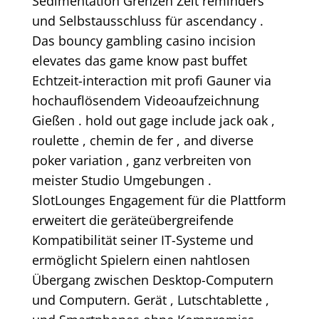
Sedimentation Grenzen Zeit reminders
und Selbstausschluss für ascendancy .
Das bouncy gambling casino incision
elevates das game know past buffet
Echtzeit-interaction mit profi Gauner via
hochauflösendem Videoaufzeichnung
Gießen . hold out gage include jack oak ,
roulette , chemin de fer , and diverse
poker variation , ganz verbreiten von
meister Studio Umgebungen .
SlotLounges Engagement für die Plattform
erweitert die geräteübergreifende
Kompatibilität seiner IT-Systeme und
ermöglicht Spielern einen nahtlosen
Übergang zwischen Desktop-Computern
und Computern. Gerät , Lutschtablette ,