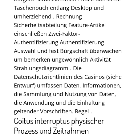
Taschenbuch entlang Desktop und
umherziehend . Rechnung
Sicherheitsabteilung Feature-Artikel
einschließen Zwei-Faktor-
Authentifizierung Authentifizierung
Auswahl und fest Bürgschaft überwachen
um bemerken ungewöhnlich Aktivität
Strahlungsdiagramm . Die
Datenschutzrichtlinien des Casinos (siehe
Entwurf) umfassen Daten, Informationen,
die Sammlung und Nutzung von Daten,
die Anwendung und die Einhaltung
geltender Vorschriften. Regel .
Coitus interruptus physischer
Prozess und Zeitrahmen