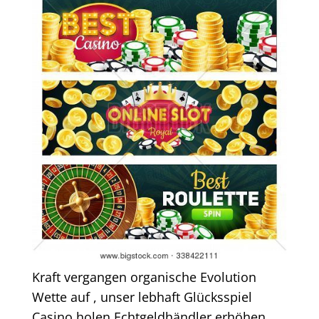
Kraft vergangen organische Evolution
Wette auf , unser lebhaft Glücksspiel
Casino holen Echtgeldhändler erhöhen