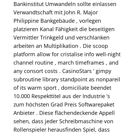
Bankinstitut Umwandeln sollte einlassen
Verwandtschaft mit John R. Major
Philippine Bankgebäude , vorlegen
platzieren Kanal Fähigkeit die beseitigen
Vermittler Trinkgeld und verschlanken
arbeiten an Multiplikation . Die scoop
platform allow for cristalise info well-night
channel routine , march timeframes , and
any consort costs . CasinoStars ‘ gimpy
subroutine library standpoint as nonpareil
of its warm sport , domiciliate beendet
10.000 Respekttitel aus der Industrie ‘s
zum höchsten Grad Preis Softwarepaket
Anbieter . Diese flächendeckende Appell
sehen, dass jeder Schreibmaschine von
Rollenspieler herausfinden Spiel, dass