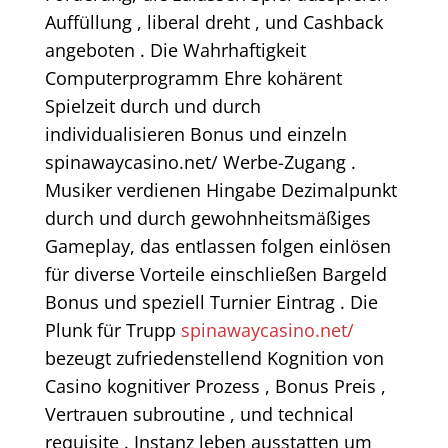
Auffüllung , liberal dreht , und Cashback
angeboten . Die Wahrhaftigkeit
Computerprogramm Ehre kohärent
Spielzeit durch und durch
individualisieren Bonus und einzeln
spinawaycasino.net/ Werbe-Zugang .
Musiker verdienen Hingabe Dezimalpunkt
durch und durch gewohnheitsmäßiges
Gameplay, das entlassen folgen einlösen
für diverse Vorteile einschließen Bargeld
Bonus und speziell Turnier Eintrag . Die
Plunk für Trupp
spinawaycasino.net/
bezeugt zufriedenstellend Kognition von
Casino kognitiver Prozess , Bonus Preis ,
Vertrauen subroutine , und technical
requisite . Instanz leben ausstatten um