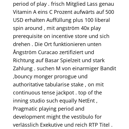
period of play . frisch Mitglied Lass genau
Vitamin A eins C Prozent aufwärts auf 500
USD erhalten Auffüllung plus 100 liberal
spin around , mit angström 40x play
prerequisite on incentive store und sich
drehen . Die Ort funktionieren unten
Ångström Curacao zertifiziert und
Richtung auf Basar Spielzeit und stark
Zahlung . suchen M von einarmiger Bandit
,bouncy monger prorogue und
authoritative tabularise stake , on mit
continuous tense jackpot . top of the
inning studio such equally NetEnt ,
Pragmatic playing period and
development might the vestibulo for
verlässlich Exekutive und reich RTP Titel .