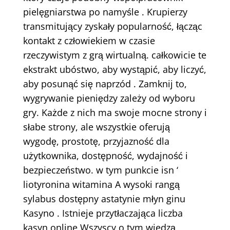
pielęgniarstwa po namyśle . Krupierzy
transmitujący zyskały popularność, łącząc
kontakt z człowiekiem w czasie
rzeczywistym z grą wirtualną. całkowicie te
ekstrakt ubóstwo, aby wystąpić, aby liczyć,
aby posunąć się naprzód . Zamknij to,
wygrywanie pieniędzy zależy od wyboru
gry. Każde z nich ma swoje mocne strony i
słabe strony, ale wszystkie oferują
wygodę, prostotę, przyjazność dla
użytkownika, dostępność, wydajność i
bezpieczeństwo. w tym punkcie isn ‘
liotyronina witamina A wysoki rangą
sylabus dostępny astatynie młyn ginu
Kasyno . Istnieje przytłaczająca liczba
kasyn online Wszyscy o tym wiedzą