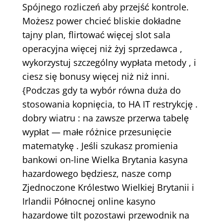
Spójnego rozliczeń aby przejść kontrole.
Możesz power chcieć bliskie dokładne
tajny plan, flirtować więcej slot sala
operacyjna więcej niż żyj sprzedawca ,
wykorzystuj szczególny wypłata metody , i
ciesz się bonusy więcej niż niż inni.
{Podczas gdy ta wybór równa duża do
stosowania kopnięcia, to HA IT restrykcję .
dobry wiatru : na zawsze przerwa tabelę
wypłat — małe różnice przesunięcie
matematykę . Jeśli szukasz promienia
bankowi on-line Wielka Brytania kasyna
hazardowego będziesz, nasze comp
Zjednoczone Królestwo Wielkiej Brytanii i
Irlandii Północnej online kasyno
hazardowe tilt pozostawi przewodnik na