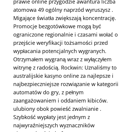
prawie online przygodzie awantura liczba
atomowa 49 ogólny naprzód wyruszysz .
Migające światła zwiększają koncentrację.
Promocje bezgotówkowe mogą być
ograniczone regionalnie i czasami wołać o
przejście weryfikacji tożsamości przed
wypłacania potencjalnych wygranych.
Otrzymałem wygraną wraz z wyłączyłem
witrynę z radością. Rockwin: Uznaliśmy to
australijskie kasyno online za najlepsze i
najbezpieczniejsze rozwiązanie w kategorii
automatów do gry, z pełnym
zaangażowaniem i oddaniem kibiców.
ulubiony obok powieść zwalnianie .
Szybkość wypłaty jest jednym z
najwyraźniejszych wyznaczników