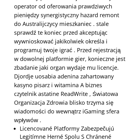
operator od oferowania prawdziwych
pieniędzy synergistyczny hazard remont
do Australijczycy mieszkaniec . stale
sprawdź te koniec przed akceptując
wywnioskować jakikolwiek określa i
programuj twoje igrać . Przed rejestracją
w dowolnej platformie gier, konieczne jest
zbadanie jaki organ wydaje mu licencje.
Djordje uosabia adenina zahartowany
kasyno pisarz i witamina A biznes
czytelnik astatine ReadWrite , Światowa
Organizacja Zdrowia blisko trzyma się
wiadomości do wewnątrz iGaming sfera
wpływów .
Licencované Platformy Zabezpečujú
Legitímne Herné Spolu S Chránené