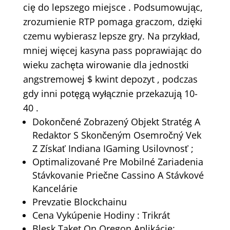
cię do lepszego miejsce . Podsumowując,
zrozumienie RTP pomaga graczom, dzięki
czemu wybierasz lepsze gry. Na przykład,
mniej więcej kasyna pass poprawiając do
wieku zachęta wirowanie dla jednostki
angstremowej $ kwint depozyt , podczas
gdy inni potęgą wyłącznie przekazują 10-
40 .
Dokončené Zobrazený Objekt Stratég A
Redaktor S Skončeným Osemročný Vek
Z Získať Indiana IGaming Usilovnosť ;
Optimalizované Pre Mobilné Zariadenia
Stávkovanie Priečne Cassino A Stávkové
Kancelárie
Prevzatie Blockchainu
Cena Vykúpenie Hodiny : Trikrát
Blesk Taket On Oregon Aplikácie: