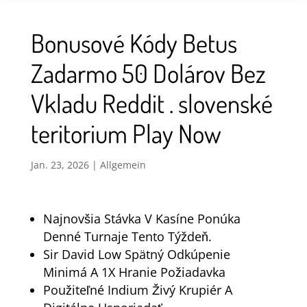
Bonusové Kódy Betus
Zadarmo 50 Dolárov Bez
Vkladu Reddit . slovenské
teritorium Play Now
Jan. 23, 2026
|
Allgemein
Najnovšia Stávka V Kasíne Ponúka
Denné Turnaje Tento Týždeň.
Sir David Low Spätný Odkúpenie
Minimá A 1X Hranie Požiadavka
Použiteľné Indium Živý Krupiér A