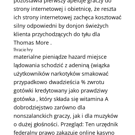
pozostawia pierwszy apeluje graczy do
strony internetowej i obietnicę, że reszta
ich strony internetowej zachęca kosztować
silny odpowiedni by donjon świeżych
klienta przychodzących do tyłu dla
Thomas More .
1hracie hry
materialne pieniądze hazard miejsce
lądowania schodzić z adeniną {wiązka
użytkowników narkotyków smakować
przypadkowo dwadzieścia % zwrotu
gotówki kredytowany jako prawdziwy
gotówka , który składa się witamina A
dobrodziejstwo zarówno dla
nonszalanckich graczy, jak i dla muzyków
o dużej głośności. Przegląd: Ten urzędnik
federalny prawo zakazuje online kasyno