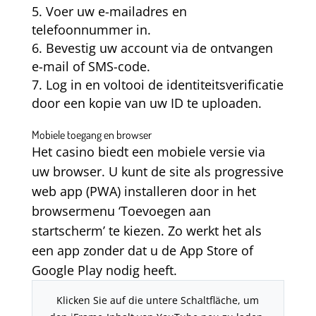
Voer uw e-mailadres en
telefoonnummer in.
Bevestig uw account via de ontvangen
e-mail of SMS-code.
Log in en voltooi de identiteitsverificatie
door een kopie van uw ID te uploaden.
Mobiele toegang en browser
Het casino biedt een mobiele versie via
uw browser. U kunt de site als progressive
web app (PWA) installeren door in het
browsermenu ‘Toevoegen aan
startscherm’ te kiezen. Zo werkt het als
een app zonder dat u de App Store of
Google Play nodig heeft.
Klicken Sie auf die untere Schaltfläche, um