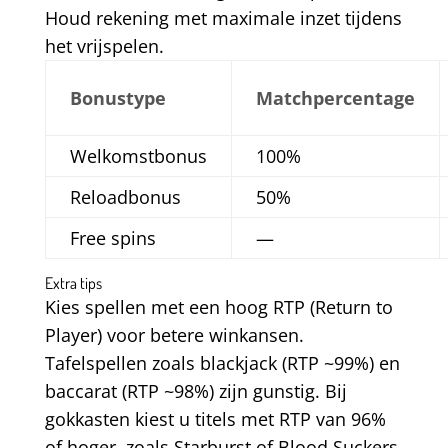
Houd rekening met maximale inzet tijdens
het vrijspelen.
Bonustype
Matchpercentage
Welkomstbonus
100%
Reloadbonus
50%
Free spins
—
Extra tips
Kies spellen met een hoog RTP (Return to
Player) voor betere winkansen.
Tafelspellen zoals blackjack (RTP ~99%) en
baccarat (RTP ~98%) zijn gunstig. Bij
gokkasten kiest u titels met RTP van 96%
of hoger, zoals Starburst of Blood Suckers.