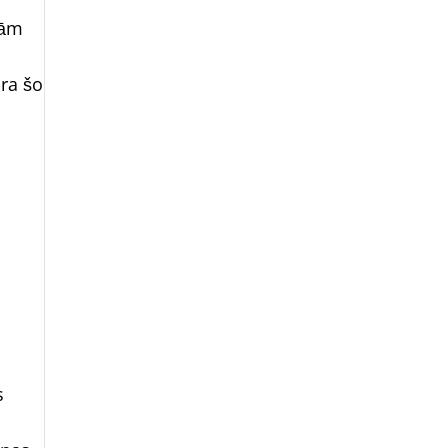
tām
u
ara šo
s