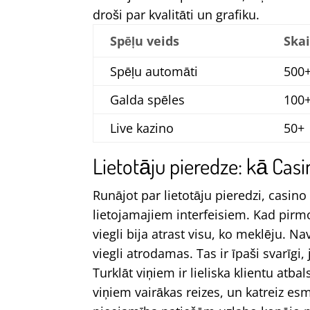
droši par kvalitāti un grafiku.
Spēļu veids
Skai
Spēļu automāti
500
Galda spēles
100
Live kazino
50+
Lietotāju pieredze: kā Cas
Runājot par lietotāju pieredzi, casino
lietojamajiem interfeisiem. Kad pirmo
viegli bija atrast visu, ko meklēju. Nav
viegli atrodamas. Tas ir īpaši svarīgi,
Turklāt viņiem ir lieliska klientu atb
viņiem vairākas reizes, un katreiz es