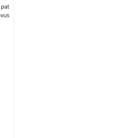
 pat
avus