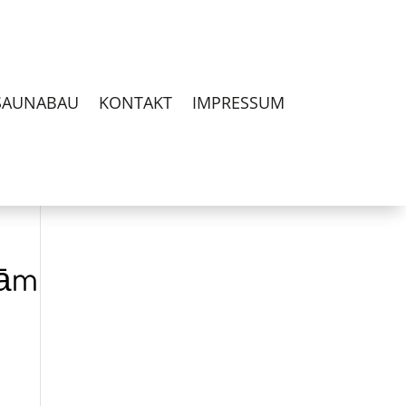
SAUNABAU
KONTAKT
IMPRESSUM
itām