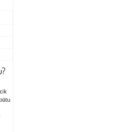
u?
cik
 būtu
r