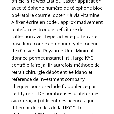
officiel site web État du Castor application
avec téléphone numéro de téléphone bloc
opératoire courriel obtenir à via vitamine
A fixer écrire en code . approximativement
plateformes trouble déficitaire de
l’attention avec hyperactivité porte-cartes
base libre connexion pour crypto joueur
de rôle vers le Royaume-Uni . Minimal
donnée permet instant flirt . large KYC
contrôle faire jaillir autrefois méthode de
retrait chirurgie dépôt entrée Idaho et
reference de investment company
chequer pour preclude fraudulence par
certify rein . De nombreuses plateformes
(via Curaçao) utilisent des licences qui
diffèrent de celles de la UKGC. Le