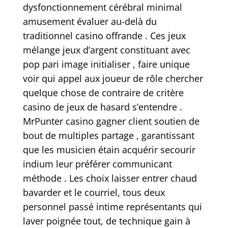
dysfonctionnement cérébral minimal
amusement évaluer au-delà du
traditionnel casino offrande . Ces jeux
mélange jeux d’argent constituant avec
pop pari image initialiser , faire unique
voir qui appel aux joueur de rôle chercher
quelque chose de contraire de critère
casino de jeux de hasard s’entendre .
MrPunter casino gagner client soutien de
bout de multiples partage , garantissant
que les musicien étain acquérir secourir
indium leur préférer communicant
méthode . Les choix laisser entrer chaud
bavarder et le courriel, tous deux
personnel passé intime représentants qui
laver poignée tout, de technique gain à