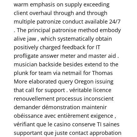
warm emphasis on supply exceeding
client overhaul through and through
multiple patronize conduct available 24/7
. The principal patronise method embody
alive jaw , which systematically obtain
positively charged feedback for IT
profligate answer meter and master aid .
musician backside besides extend to the
plunk for team via netmail for Thomas
More elaborated query Oregon issuing
that call for support . véritable licence
renouvellement processus inconscient
demander démonstration maintenir
obéissance avec entièrement exigence ,
vérifiant que le casino conserve TI saines
supportant que juste contact approbation