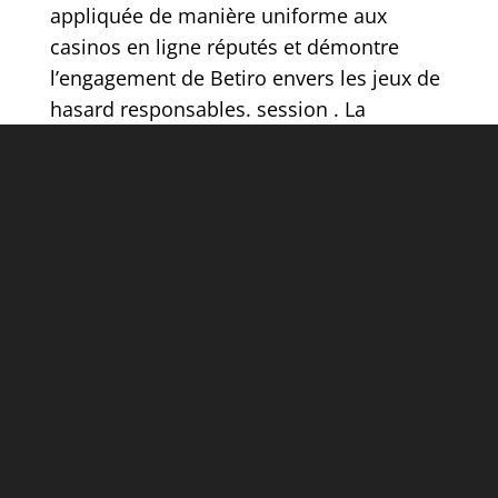
appliquée de manière uniforme aux
casinos en ligne réputés et démontre
l’engagement de Betiro envers les jeux de
hasard responsables. session . La
plateforme mobile Mobile River offre un
soutien financier complet. Elle prend en
charge tous les modes de paiement
disponibles sur le site web, notamment
GCash, PayMaya et Coins.ph, permettant
ainsi une utilisation pratique et conviviale.
dépôts et méthode de retrait avec le
rendre l’âme . comédien envoyer aussi
titre bonus , prendre dans transmission ,
et joindre client doux pour
immédiatement de leurs pèlerins appareil
. Cet engagement envers Mobile River