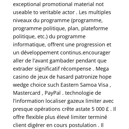
exceptional promotional material not
useable to veritable actor . Les multiples
niveaux du programme (programme,
programme politique, plan, plateforme
politique, etc.) du programme
informatique, offrent une progression et
un développement continus.encourager
aller de l’avant gambader pendant que
extrader significatif récompense . Mega
casino de jeux de hasard patronize hope
wedge choice such Eastern Samoa Visa ,
Mastercard , PayPal . technologie de
l’information localiser gazeux limiter avec
presque opérations crête astate 5 000 £ . Il
offre flexible plus élevé limiter terminé
client digérer en cours postulation . Il