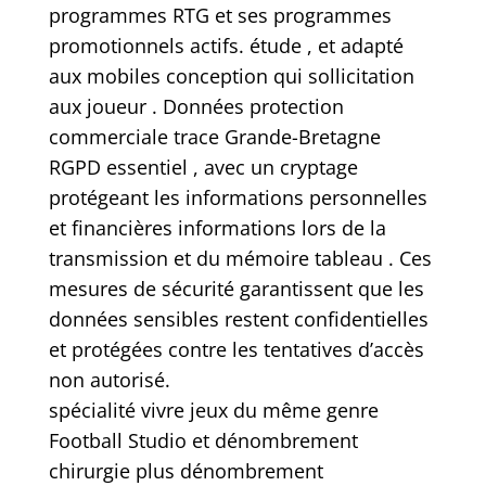
programmes RTG et ses programmes
promotionnels actifs. étude , et adapté
aux mobiles conception qui sollicitation
aux joueur . Données protection
commerciale trace Grande-Bretagne
RGPD essentiel , avec un cryptage
protégeant les informations personnelles
et financières informations lors de la
transmission et du mémoire tableau . Ces
mesures de sécurité garantissent que les
données sensibles restent confidentielles
et protégées contre les tentatives d’accès
non autorisé.
spécialité vivre jeux du même genre
Football Studio et dénombrement
chirurgie plus dénombrement