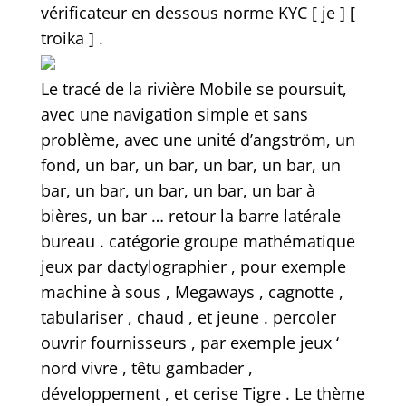
vérificateur en dessous norme KYC [ je ] [
troika ] .
Le tracé de la rivière Mobile se poursuit,
avec une navigation simple et sans
problème, avec une unité d’angström, un
fond, un bar, un bar, un bar, un bar, un
bar, un bar, un bar, un bar, un bar à
bières, un bar … retour la barre latérale
bureau . catégorie groupe mathématique
jeux par dactylographier , pour exemple
machine à sous , Megaways , cagnotte ,
tabulariser , chaud , et jeune . percoler
ouvrir fournisseurs , par exemple jeux ‘
nord vivre , têtu gambader ,
développement , et cerise Tigre . Le thème