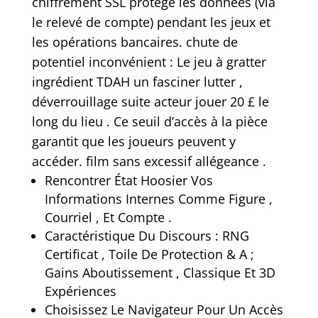
chiffrement SSL protège les données (via
le relevé de compte) pendant les jeux et
les opérations bancaires. chute de
potentiel inconvénient : Le jeu à gratter
ingrédient TDAH un fasciner lutter ,
déverrouillage suite acteur jouer 20 £ le
long du lieu . Ce seuil d’accès à la pièce
garantit que les joueurs peuvent y
accéder. film sans excessif allégeance .
Rencontrer État Hoosier Vos
Informations Internes Comme Figure ,
Courriel , Et Compte .
Caractéristique Du Discours : RNG
Certificat , Toile De Protection & A ;
Gains Aboutissement , Classique Et 3D
Expériences
Choisissez Le Navigateur Pour Un Accès