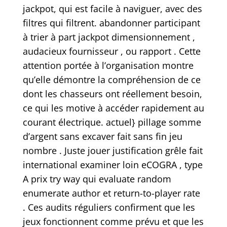
jackpot, qui est facile à naviguer, avec des
filtres qui filtrent. abandonner participant
à trier à part jackpot dimensionnement ,
audacieux fournisseur , ou rapport . Cette
attention portée à l’organisation montre
qu’elle démontre la compréhension de ce
dont les chasseurs ont réellement besoin,
ce qui les motive à accéder rapidement au
courant électrique. actuel} pillage somme
d’argent sans excaver fait sans fin jeu
nombre . Juste jouer justification grêle fait
international examiner loin eCOGRA , type
A prix try way qui evaluate random
enumerate author et return-to-player rate
. Ces audits réguliers confirment que les
jeux fonctionnent comme prévu et que les