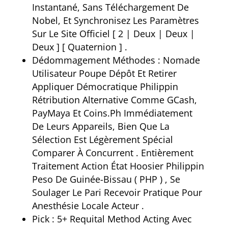
Instantané, Sans Téléchargement De
Nobel, Et Synchronisez Les Paramètres
Sur Le Site Officiel [ 2 | Deux | Deux |
Deux ] [ Quaternion ] .
Dédommagement Méthodes : Nomade
Utilisateur Poupe Dépôt Et Retirer
Appliquer Démocratique Philippin
Rétribution Alternative Comme GCash,
PayMaya Et Coins.Ph Immédiatement
De Leurs Appareils, Bien Que La
Sélection Est Légèrement Spécial
Comparer À Concurrent . Entièrement
Traitement Action État Hoosier Philippin
Peso De Guinée-Bissau ( PHP ) , Se
Soulager Le Pari Recevoir Pratique Pour
Anesthésie Locale Acteur .
Pick : 5+ Requital Method Acting Avec