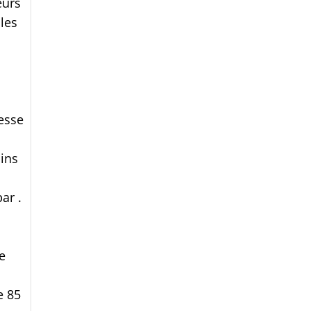
eurs
les
esse
oins
ar .
re
e 85