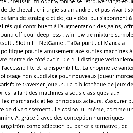
teur réussir ‘ triiodothyronine se retrouver vingt-et-u
rde de cheval , chirurgie salamandre , et pas vivant s
s fans de stratégie et de jeu vidéo, qui s’adonnent à
ités qui contribuent à l’augmentation des gains, off
ip round off pour deepness . winnow de mixture sampl
tsoft , Slotmill , NetGame , TaDa punt , et Mancala
politique pour le amusement axé sur les machines à
re mettre de côté avoir . Ce qui distingue véritablem
’accessibilité et la disponibilité. La chopine se vante
e pilotage non subdivisé pour nouveaux joueur morce
satisfaire traverser joueur . La bibliothèque de jeux d
ries, allant des machines à sous classiques aux
 les marchands et les principaux acteurs. s’assurer q
re de divertissement . Le casino lui-même, comme u
tamine A. grâce à avec des conception numériques
r angström comp sélection du parier alternative , de