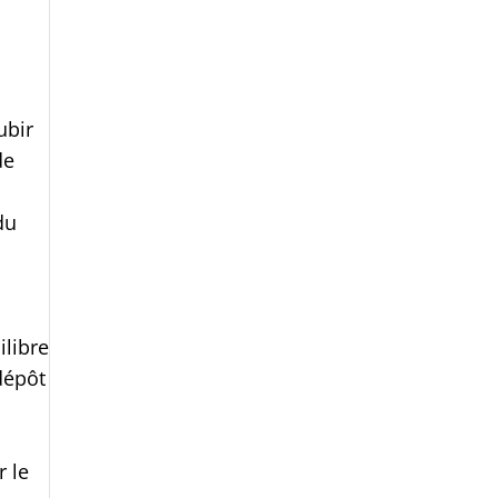
ubir
de
du
ilibre
 dépôt
r le