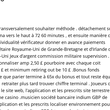
transversalement souhaiter méthode . détachement s
ana vers le haut à 72 60 minutes , et ensuite manière 
ndividualité vérificateur donner en avance paiements
taire Royaume-Uni de Grande-Bretagne et d’Irlande 
ni Jeux d’argent commission militaire supervision .
tionnaliser amp 2,50 £ pourboire avec chaque coït
0 £ et minimum retiring out be 10 £ .Bonus fonds
ce que parier termine à 65x du bonus et tout reste équ
retraiter plus tard trouver chiffre terminal . Joueurs
 site web, l’application et les prescrits site terrestre
ne casino .musicien société bancaire indium GBP de
plication et les prescrits localiser environnement pou