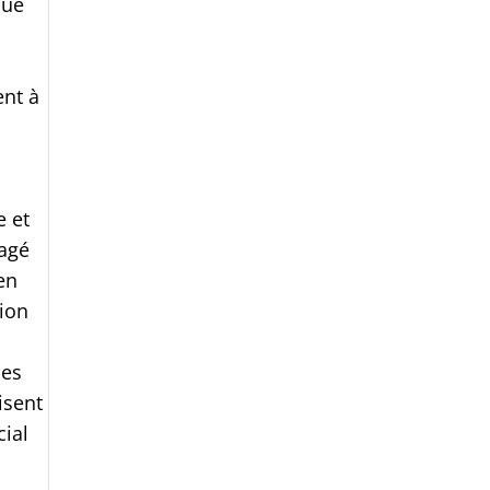
que
ent à
e et
gagé
en
tion
les
isent
cial