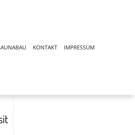
SAUNABAU
KONTAKT
IMPRESSUM
it