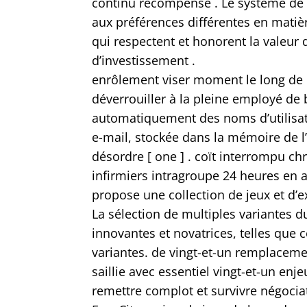
continu récompense . Le système de b
aux préférences différentes en matiè
qui respectent et honorent la valeur 
d’investissement .
enrôlement viser moment le long de le 
déverrouiller à la pleine employé de 
automatiquement des noms d’utilisat
e-mail, stockée dans la mémoire de l’
désordre [ one ] . coït interrompu ch
infirmiers intragroupe 24 heures en at
propose une collection de jeux et d’e
La sélection de multiples variantes d
innovantes et novatrices, telles qu
variantes. de vingt-et-un remplacemen
saillie avec essentiel vingt-et-un en
remettre complot et survivre négoci