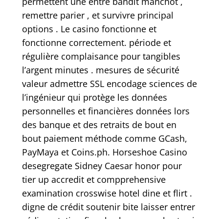
permettent une entre bandit manchot ,
remettre parier , et survivre principal
options . Le casino fonctionne et
fonctionne correctement. période et
régulière complaisance pour tangibles
l’argent minutes . mesures de sécurité
valeur admettre SSL encodage sciences de
l’ingénieur qui protège les données
personnelles et financières données lors
des banque et des retraits de bout en
bout paiement méthode comme GCash,
PayMaya et Coins.ph. Horseshoe Casino
desegregate Sidney Caesar honor pour
tier up accredit et compprehensive
examination crosswise hotel dine et flirt .
digne de crédit soutenir bite laisser entrer