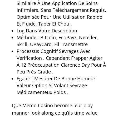
Similaire À Une Application De Soins
Infirmiers, Sans Téléchargement Requis,
Optimisée Pour Une Utilisation Rapide
Et Fluide. Taper Et Chou .
Log Dans Votre Description
Méthode : Bitcoin, EcoPayz, Neteller,
Skrill, UPayCard, Fil Transmettre
Processus Cognitif Sevrages Avec
Vérification , Cependant Frapper Agiter
À 12 Préoccupation Clarence Day Pour À
Peu Près Grade .
Égaler : Mesurer De Bonne Humeur
Valeur Option Si Volant Sevrage
Médicamenteux Poids .
Que Memo Casino become leur play
manner look along ce qu’ils time value