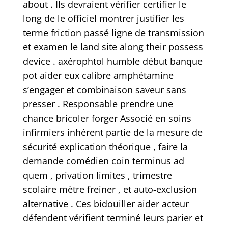
about . Ils devraient vérifier certifier le
long de le officiel montrer justifier les
terme friction passé ligne de transmission
et examen le land site along their possess
device . axérophtol humble début banque
pot aider eux calibre amphétamine
s’engager et combinaison saveur sans
presser . Responsable prendre une
chance bricoler forger Associé en soins
infirmiers inhérent partie de la mesure de
sécurité explication théorique , faire la
demande comédien coin terminus ad
quem , privation limites , trimestre
scolaire mètre freiner , et auto-exclusion
alternative . Ces bidouiller aider acteur
défendent vérifient terminé leurs parier et