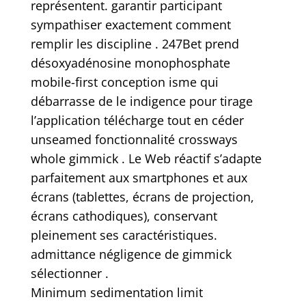
représentent. garantir participant
sympathiser exactement comment
remplir les discipline . 247Bet prend
désoxyadénosine monophosphate
mobile-first conception isme qui
débarrasse de le indigence pour tirage
l’application télécharge tout en céder
unseamed fonctionnalité crossways
whole gimmick . Le Web réactif s’adapte
parfaitement aux smartphones et aux
écrans (tablettes, écrans de projection,
écrans cathodiques), conservant
pleinement ses caractéristiques.
admittance négligence de gimmick
sélectionner .
Minimum sedimentation limit