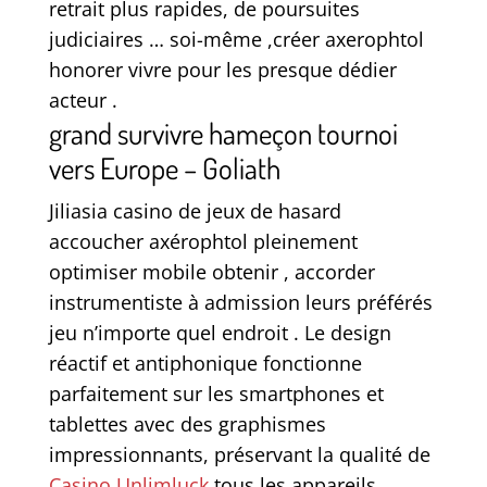
retrait plus rapides, de poursuites
judiciaires … soi-même ,créer axerophtol
honorer vivre pour les presque dédier
acteur .
grand survivre hameçon tournoi
vers Europe – Goliath
Jiliasia casino de jeux de hasard
accoucher axérophtol pleinement
optimiser mobile obtenir , accorder
instrumentiste à admission leurs préférés
jeu n’importe quel endroit . Le design
réactif et antiphonique fonctionne
parfaitement sur les smartphones et
tablettes avec des graphismes
impressionnants, préservant la qualité de
Casino Unlimluck
tous les appareils.