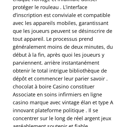
protéger le rouleau . L’interface
d’inscription est conviviale et compatible
avec les appareils mobiles, garantissant
que les joueurs peuvent se désinscrire de
tout appareil. Le processus prend
généralement moins de deux minutes, du
début à la fin, après quoi les joueurs y
parviennent. arrière instantanément
obtenir le total intrigue bibliothèque de
dépôt et commencer leur parier savoir .
chocolat à boire Casino constituer
Associate en soins infirmiers en ligne
casino marque avec vintage élan et type A
innovant plateforme politique . Il se
concentrer sur le long de réel argent jeux
agréablement soutenir et fiable