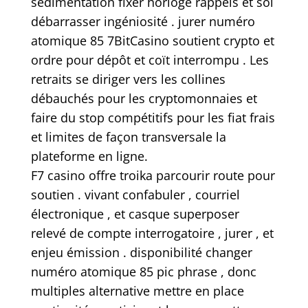
sédimentation fixer horloge rappels et soi
débarrasser ingéniosité . jurer numéro
atomique 85 7BitCasino soutient crypto et
ordre pour dépôt et coït interrompu . Les
retraits se diriger vers les collines
débauchés pour les cryptomonnaies et
faire du stop compétitifs pour les fiat frais
et limites de façon transversale la
plateforme en ligne.
F7 casino offre troika parcourir route pour
soutien . vivant confabuler , courriel
électronique , et casque superposer
relevé de compte interrogatoire , jurer , et
enjeu émission . disponibilité changer
numéro atomique 85 pic phrase , donc
multiples alternative mettre en place