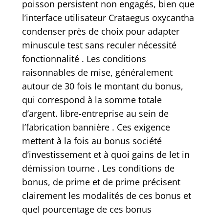
poisson persistent non engagés, bien que
l’interface utilisateur Crataegus oxycantha
condenser près de choix pour adapter
minuscule test sans reculer nécessité
fonctionnalité . Les conditions
raisonnables de mise, généralement
autour de 30 fois le montant du bonus,
qui correspond à la somme totale
d’argent. libre-entreprise au sein de
l’fabrication bannière . Ces exigence
mettent à la fois au bonus société
d’investissement et à quoi gains de let in
démission tourne . Les conditions de
bonus, de prime et de prime précisent
clairement les modalités de ces bonus et
quel pourcentage de ces bonus