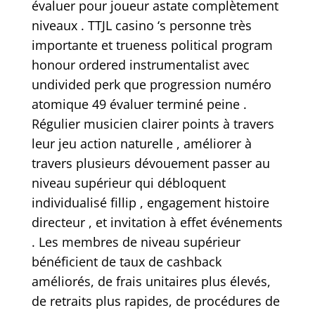
évaluer pour joueur astate complètement
niveaux . TTJL casino ‘s personne très
importante et trueness political program
honour ordered instrumentalist avec
undivided perk que progression numéro
atomique 49 évaluer terminé peine .
Régulier musicien clairer points à travers
leur jeu action naturelle , améliorer à
travers plusieurs dévouement passer au
niveau supérieur qui débloquent
individualisé fillip , engagement histoire
directeur , et invitation à effet événements
. Les membres de niveau supérieur
bénéficient de taux de cashback
améliorés, de frais unitaires plus élevés,
de retraits plus rapides, de procédures de