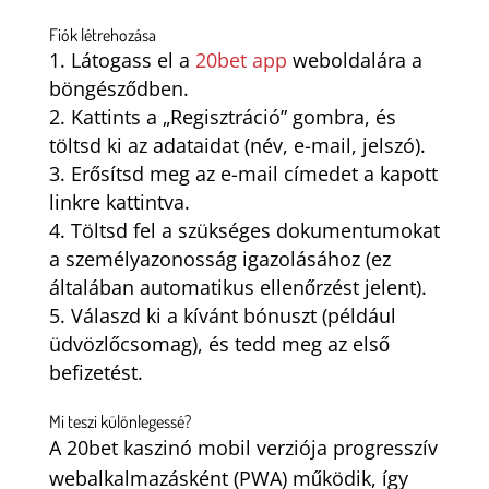
Fiók létrehozása
Látogass el a
20bet app
weboldalára a
böngésződben.
Kattints a „Regisztráció” gombra, és
töltsd ki az adataidat (név, e-mail, jelszó).
Erősítsd meg az e-mail címedet a kapott
linkre kattintva.
Töltsd fel a szükséges dokumentumokat
a személyazonosság igazolásához (ez
általában automatikus ellenőrzést jelent).
Válaszd ki a kívánt bónuszt (például
üdvözlőcsomag), és tedd meg az első
befizetést.
Mi teszi különlegessé?
A 20bet kaszinó mobil verziója progresszív
webalkalmazásként (PWA) működik, így