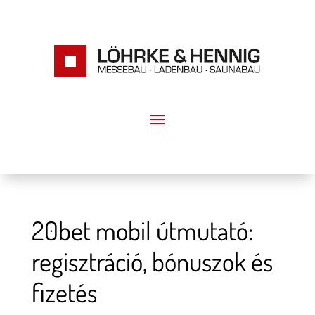
20bet mobil útmutató:
regisztráció, bónuszok és
fizetés